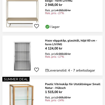
beige - ferm LIVING
2 948,00 kr
Rek. pris
4 059,00 kr
Rek. pris -27%
I lager
Haze väggskåp, glas/stål, höjd 60 cm -
ferm LIVING
4 124,00 kr
Rek. pris
5 000,00 kr
Rek. pris -17%
Leveranstid: 4 - 7 arbetsdagar
SUMMER DEAL
Poetic Vitrinskåp för Utställningar Small
Natur - Hübsch
1 515,00 kr
Rek. pris
2 005,00 kr
Rek. pris -24%