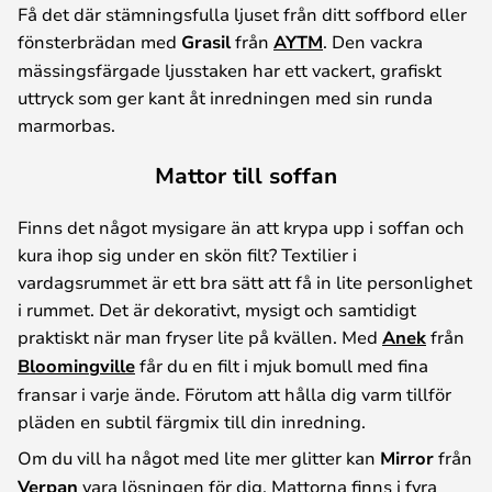
Få det där stämningsfulla ljuset från ditt soffbord eller
fönsterbrädan med
Grasil
från
AYTM
. Den vackra
mässingsfärgade ljusstaken har ett vackert, grafiskt
uttryck som ger kant åt inredningen med sin runda
marmorbas.
Mattor till soffan
Finns det något mysigare än att krypa upp i soffan och
kura ihop sig under en skön filt? Textilier i
vardagsrummet är ett bra sätt att få in lite personlighet
i rummet. Det är dekorativt, mysigt och samtidigt
praktiskt när man fryser lite på kvällen. Med
Anek
från
Bloomingville
får du en filt i mjuk bomull med fina
fransar i varje ände. Förutom att hålla dig varm tillför
pläden en subtil färgmix till din inredning.
Om du vill ha något med lite mer glitter kan
Mirror
från
Verpan
vara lösningen för dig. Mattorna finns i fyra