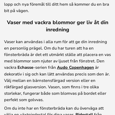
lopp och nya föremål till ditt hem så kommer du en bra
bit på vägen.
Vaser med vackra blommor ger liv åt din
inredning
Vaser kan användas i alla rum för att ge din inredning
en personlig prägel. Om du har turen att ha en
fönsterbräda är det ett utmärkt ställe att placera en vas
med blommor som njuter av ljuset från fönstret. Den
vackra
Echasse
-serien från
Audo Copenhagen
är
dekorativ i sig och kan lätt användas precis som den är.
Välj mellan en bärnstensfärgad version eller en
rökfärgad glasversion. Vasen, som finns i tre olika
storlekar, fungerar både som blomvas på bordet eller
perfekt som golvvas.
Om du inte har en fönsterbräda kan du överväga att
välja en växtpiedestal för dina vaser.
Pidestall
från