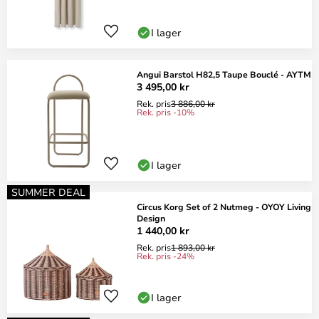
I lager
Angui Barstol H82,5 Taupe Bouclé - AYTM
3 495,00 kr
Rek. pris
3 886,00 kr
Rek. pris -10%
I lager
SUMMER DEAL
Circus Korg Set of 2 Nutmeg - OYOY Living
Design
1 440,00 kr
Rek. pris
1 893,00 kr
Rek. pris -24%
I lager