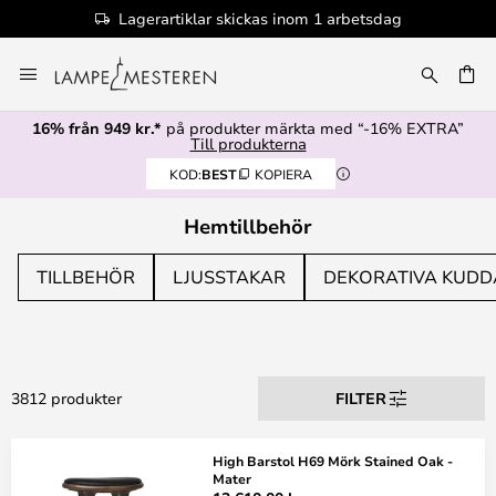
100+ designervarumärken
Hoppa
till
innehållet
16% från 949 kr.*
på produkter märkta med “-16% EXTRA”
Till produkterna
KOD:
BEST
KOPIERA
Hemtillbehör
TILLBEHÖR
LJUSSTAKAR
DEKORATIVA KUDD
3812 produkter
FILTER
High Barstol H69 Mörk Stained Oak -
Mater