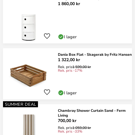
1 860,00 kr
I lager
Dania Box Flat - Skagerak by Fritz Hansen
1 322,00 kr
Rek. pris
1 599,00 kr
Rek. pris -17%
I lager
SUMMER DEAL
Chambray Shower Curtain Sand - Ferm
Living
700,00 kr
Rek. pris
1 059,00 kr
Rek. pris -33%