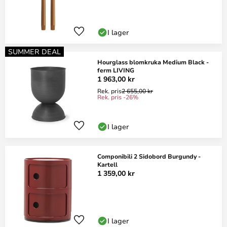
I lager
SUMMER DEAL
Hourglass blomkruka Medium Black -
ferm LIVING
1 963,00 kr
Rek. pris
2 655,00 kr
Rek. pris -26%
I lager
Componibili 2 Sidobord Burgundy -
Kartell
1 359,00 kr
I lager