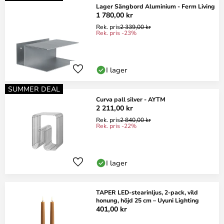
Lager Sängbord Aluminium - Ferm Living
1 780,00 kr
Rek. pris
2 339,00 kr
Rek. pris -23%
I lager
SUMMER DEAL
Curva pall silver - AYTM
2 211,00 kr
Rek. pris
2 840,00 kr
Rek. pris -22%
I lager
TAPER LED-stearinljus, 2-pack, vild
honung, höjd 25 cm – Uyuni Lighting
401,00 kr