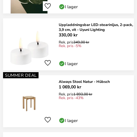
I lager
Uppladdningsbar LED-stearinljus, 2-pack,
3,9 cm, vit - Uyuni Lighting
330,00 kr
Rek. pris
349,00 kr
Rek. pris -5%
I lager
SUMMER DEAL
Always Stool Natur - Hübsch
1 069,00 kr
Rek. pris
1 893,00 kr
Rek. pris -43%
I lager