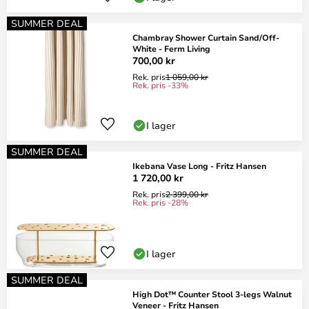
SUMMER DEAL
Chambray Shower Curtain Sand/Off-
White - Ferm Living
700,00 kr
Rek. pris
1 059,00 kr
Rek. pris -33%
I lager
SUMMER DEAL
Ikebana Vase Long - Fritz Hansen
1 720,00 kr
Rek. pris
2 399,00 kr
Rek. pris -28%
I lager
SUMMER DEAL
High Dot™ Counter Stool 3-legs Walnut
Veneer - Fritz Hansen