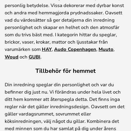
personlig betydelse. Vissa dekorerar med dyrbar konst
och andra med hemmagjorda prydnadssaker. Oavsett
vad du värdesätter så ger detaljerna din inredning
personlighet och skapar en helhet och den atmosfär
som du trivs bäst med. I kategorin hittar du speglar,
brickor, vaser, krokar, mattor och ljusstakar från
varumärken som
HAY
,
Audo Copenhagen
,
Muuto
,
Woud
och
GUBI
.
Tillbehör för hemmet
Din inredning speglar din personlighet och var du
befinner dig just nu. Vi förändras under hela livet och
ditt hem kommer att återspegla detta. Det finns inga
regler när det gäller inredningsdesign. Oavsett om det
gäller vardagsrummet, sovrummet eller
köksinredningen, välj något du gillar. Kombinera det
med minnen som du har samlat på dig under årens