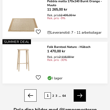
Pebble matta 170x240 Burnt Orange -
Muuto
11 265,00 kr
Rek. pris
12 495,00 kr
Rek. pris -9%
Leveranstid: 7 - 11 arbetsdagar
SUMMER DEAL
Folk Barstool Nature - Hübsch
1 470,00 kr
Rek. pris
2 116,00 kr
Rek. pris -30%
I lager
Sidan
1
2
3
...
64
Föregående
Nästa
Dela dina bilder med @lampemesteren