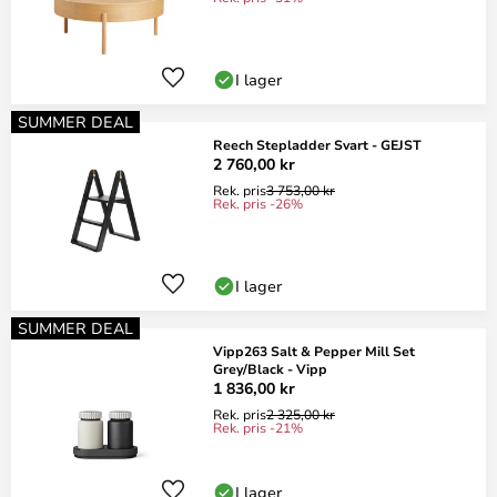
I lager
SUMMER DEAL
Reech Stepladder Svart - GEJST
2 760,00 kr
Rek. pris
3 753,00 kr
Rek. pris -26%
I lager
SUMMER DEAL
Vipp263 Salt & Pepper Mill Set
Grey/Black - Vipp
1 836,00 kr
Rek. pris
2 325,00 kr
Rek. pris -21%
I lager