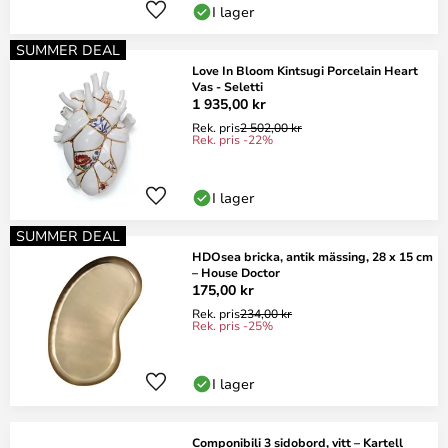
I lager
SUMMER DEAL
Love In Bloom Kintsugi Porcelain Heart
Vas - Seletti
1 935,00 kr
Rek. pris
2 502,00 kr
Rek. pris -22%
I lager
SUMMER DEAL
HDOsea bricka, antik mässing, 28 x 15 cm
– House Doctor
175,00 kr
Rek. pris
234,00 kr
Rek. pris -25%
I lager
Componibili 3 sidobord, vitt – Kartell