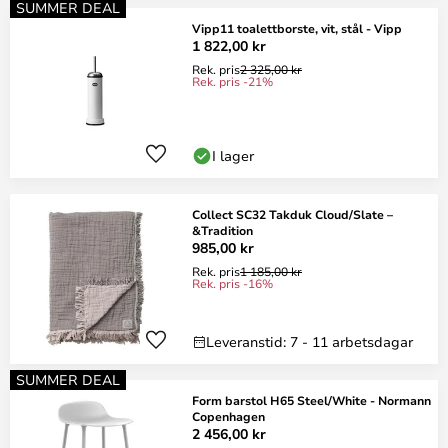
SUMMER DEAL
Vipp11 toalettborste, vit, stål - Vipp
1 822,00 kr
Rek. pris
2 325,00 kr
Rek. pris -21%
I lager
Collect SC32 Takduk Cloud/Slate –
&Tradition
985,00 kr
Rek. pris
1 185,00 kr
Rek. pris -16%
Leveranstid: 7 - 11 arbetsdagar
SUMMER DEAL
Form barstol H65 Steel/White - Normann
Copenhagen
2 456,00 kr