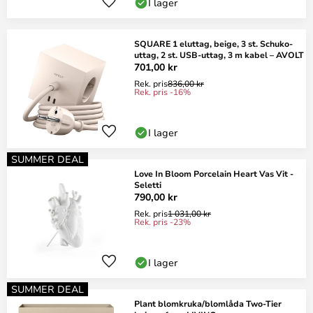
I lager
SQUARE 1 eluttag, beige, 3 st. Schuko-
uttag, 2 st. USB-uttag, 3 m kabel – AVOLT
701,00 kr
Rek. pris
836,00 kr
Rek. pris -16%
I lager
SUMMER DEAL
Love In Bloom Porcelain Heart Vas Vit -
Seletti
790,00 kr
Rek. pris
1 031,00 kr
Rek. pris -23%
I lager
SUMMER DEAL
Plant blomkruka/blomlåda Two-Tier