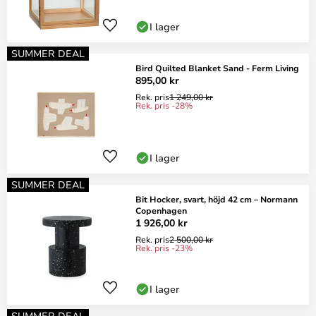
I lager
SUMMER DEAL
Bird Quilted Blanket Sand - Ferm Living
895,00 kr
Rek. pris
1 249,00 kr
Rek. pris -28%
I lager
SUMMER DEAL
Bit Hocker, svart, höjd 42 cm – Normann
Copenhagen
1 926,00 kr
Rek. pris
2 500,00 kr
Rek. pris -23%
I lager
SUMMER DEAL