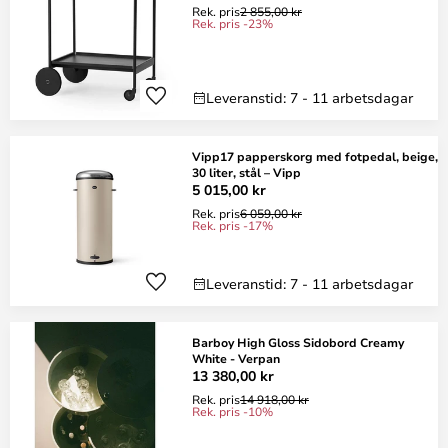
Rek. pris
2 855,00 kr
Rek. pris -23%
Leveranstid: 7 - 11 arbetsdagar
Vipp17 papperskorg med fotpedal, beige,
30 liter, stål – Vipp
5 015,00 kr
Rek. pris
6 059,00 kr
Rek. pris -17%
Leveranstid: 7 - 11 arbetsdagar
Barboy High Gloss Sidobord Creamy
White - Verpan
13 380,00 kr
Rek. pris
14 918,00 kr
Rek. pris -10%