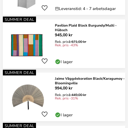
Leveranstid: 4 - 7 arbetsdagar
SUMMER DEAL
Pavilion Plaid Block Burgundy/Multi -
Hübsch
945,00 kr
Rek. pris
1 671,00 kr
Rek. pris -43%
I lager
SUMMER DEAL
Jaime Väggdekoration Black/Karagumoy -
Bloomingville
994,00 kr
Rek. pris
1 449,00 kr
Rek. pris -31%
I lager
SUMMER DEAL