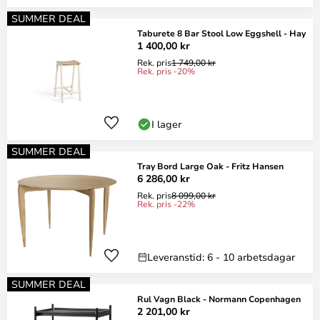
SUMMER DEAL
Taburete 8 Bar Stool Low Eggshell - Hay
1 400,00 kr
Rek. pris
1 749,00 kr
Rek. pris -20%
I lager
SUMMER DEAL
Tray Bord Large Oak - Fritz Hansen
6 286,00 kr
Rek. pris
8 099,00 kr
Rek. pris -22%
Leveranstid: 6 - 10 arbetsdagar
SUMMER DEAL
Rul Vagn Black - Normann Copenhagen
2 201,00 kr