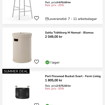
Rek. pris
3 070,00 kr
Rek. pris -20%
Leveranstid: 7 - 11 arbetsdagar
Sahla Tvättkorg M Nomad - Blomus
2 049,00 kr
I lager
SUMMER DEAL
Port Firewood Bucket Svart - Ferm Living
1 805,00 kr
Rek. pris
2 575,00 kr
Rek. pris -30%