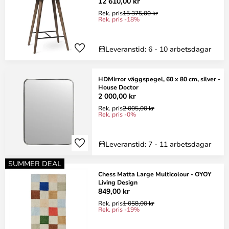
12 610,00 kr
Rek. pris
15 375,00 kr
Rek. pris -18%
Leveranstid: 6 - 10 arbetsdagar
HDMirror väggspegel, 60 x 80 cm, silver -
House Doctor
2 000,00 kr
Rek. pris
2 005,00 kr
Rek. pris -0%
Leveranstid: 7 - 11 arbetsdagar
SUMMER DEAL
Chess Matta Large Multicolour - OYOY
Living Design
849,00 kr
Rek. pris
1 058,00 kr
Rek. pris -19%