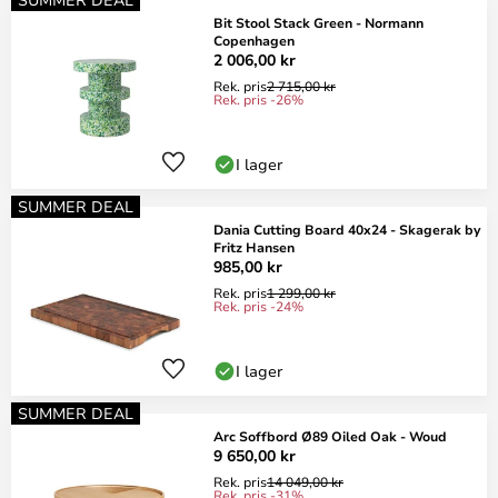
Bit Stool Stack Green - Normann
Copenhagen
2 006,00 kr
Rek. pris
2 715,00 kr
Rek. pris -26%
I lager
SUMMER DEAL
Dania Cutting Board 40x24 - Skagerak by
Fritz Hansen
985,00 kr
Rek. pris
1 299,00 kr
Rek. pris -24%
I lager
SUMMER DEAL
Arc Soffbord Ø89 Oiled Oak - Woud
9 650,00 kr
Rek. pris
14 049,00 kr
Rek. pris -31%