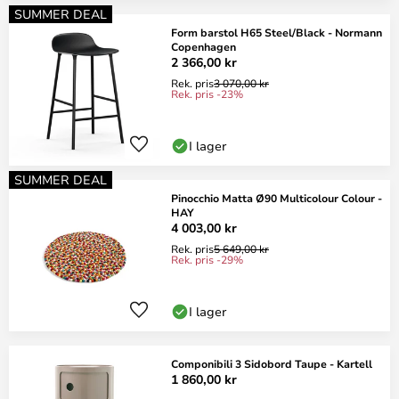
SUMMER DEAL
Form barstol H65 Steel/Black - Normann
Copenhagen
2 366,00 kr
Rek. pris
3 070,00 kr
Rek. pris -23%
I lager
SUMMER DEAL
Pinocchio Matta Ø90 Multicolour Colour -
HAY
4 003,00 kr
Rek. pris
5 649,00 kr
Rek. pris -29%
I lager
Componibili 3 Sidobord Taupe - Kartell
1 860,00 kr