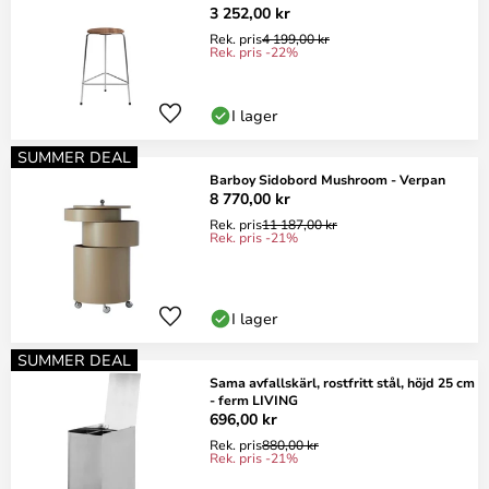
3 252,00 kr
Rek. pris
4 199,00 kr
Rek. pris -22%
I lager
SUMMER DEAL
Barboy Sidobord Mushroom - Verpan
8 770,00 kr
Rek. pris
11 187,00 kr
Rek. pris -21%
I lager
SUMMER DEAL
Sama avfallskärl, rostfritt stål, höjd 25 cm
- ferm LIVING
696,00 kr
Rek. pris
880,00 kr
Rek. pris -21%