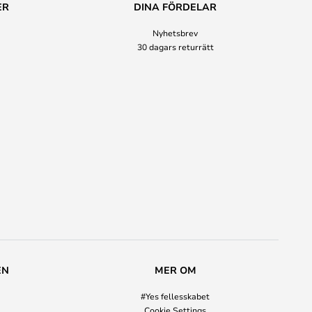
ER
DINA FÖRDELAR
Nyhetsbrev
30 dagars returrätt
EN
MER OM
#Yes fellesskabet
Cookie Settings