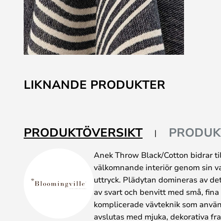
Hoppa
till
LIKNANDE PRODUKTER
början
av
bildgalleriet
PRODUKTÖVERSIKT
PRODUK
Anek Throw Black/Cotton bidrar ti
välkomnande interiör genom sin va
uttryck. Plädytan domineras av det
av svart och benvitt med små, fina
komplicerade vävteknik som använt
avslutas med mjuka, dekorativa fr