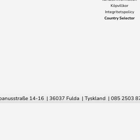
Köpvillkor
Integritetspolicy
Country Selector
banusstraße 14-16
36037 Fulda
Tyskland
085 2503 8
© 2026 Lampemesteren GmbH
e
8