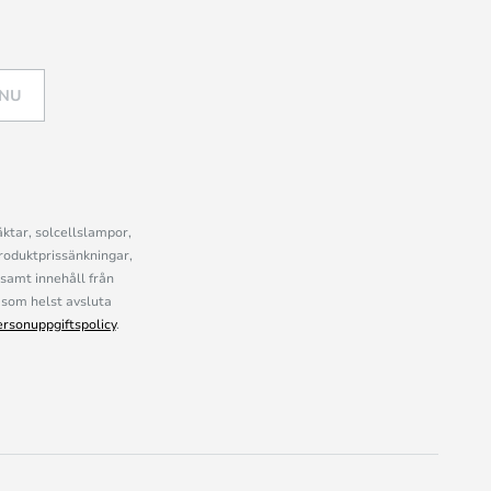
 NU
ktar, solcellslampor,
roduktprissänkningar,
samt innehåll från
som helst avsluta
ersonuppgiftspolicy
.