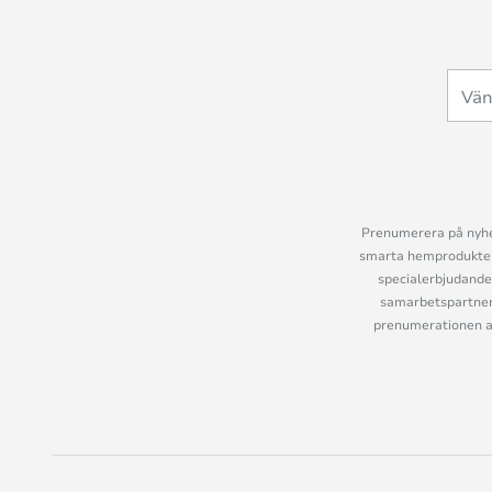
Prenumerera på nyhet
smarta hemprodukter 
specialerbjudande
samarbetspartner
prenumerationen ant