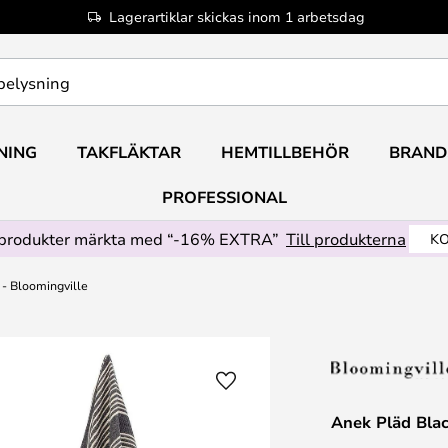
Lagerartiklar skickas inom 1 arbetsdag
NING
TAKFLÄKTAR
HEMTILLBEHÖR
BRAND
PROFESSIONAL
produkter märkta med “-16% EXTRA”
Till produkterna
KO
- Bloomingville
Anek Pläd Blac