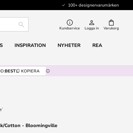
100+ designervarumärken
SÖK
Kundservice
Logga in
Varukorg
S
INSPIRATION
NYHETER
REA
D:
BEST
KOPIERA
k/Cotton - Bloomingville