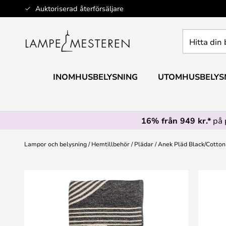
Hoppa
Auktoriserad återförsäljare
till
innehållet
Hitta
din
belysning
INOMHUSBELYSNING
UTOMHUSBELYS
16% från 949 kr.*
på 
Lampor och belysning
Hemtillbehör
Plädar
Anek Pläd Black/Cotton 
Hoppa
till
slutet
av