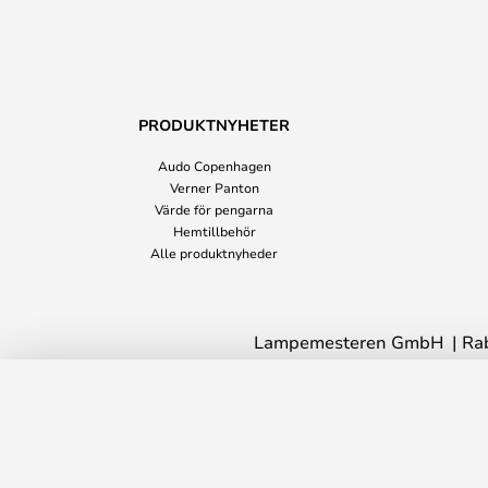
PRODUKTNYHETER
Audo Copenhagen
Verner Panton
Värde för pengarna
Hemtillbehör
Alle produktnyheder
Lampemesteren GmbH
Ra
Anek Pläd Black/Cotton - Bloomingvill
Leveranstid: 7 - 11 arbetsdagar