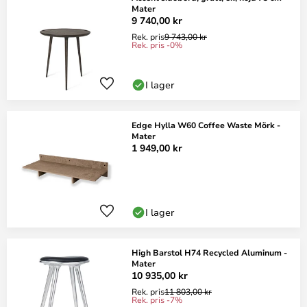
Mater
9 740,00 kr
Rek. pris
9 743,00 kr
Rek. pris -0%
I lager
Edge Hylla W60 Coffee Waste Mörk -
Mater
1 949,00 kr
I lager
High Barstol H74 Recycled Aluminum -
Mater
10 935,00 kr
Rek. pris
11 803,00 kr
Rek. pris -7%