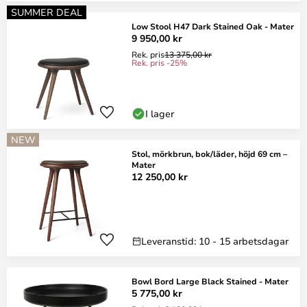
SUMMER DEAL
Low Stool H47 Dark Stained Oak - Mater
9 950,00 kr
Rek. pris
13 375,00 kr
Rek. pris -25%
I lager
NEW
Stol, mörkbrun, bok/läder, höjd 69 cm –
Mater
12 250,00 kr
Leveranstid: 10 - 15 arbetsdagar
Bowl Bord Large Black Stained - Mater
5 775,00 kr