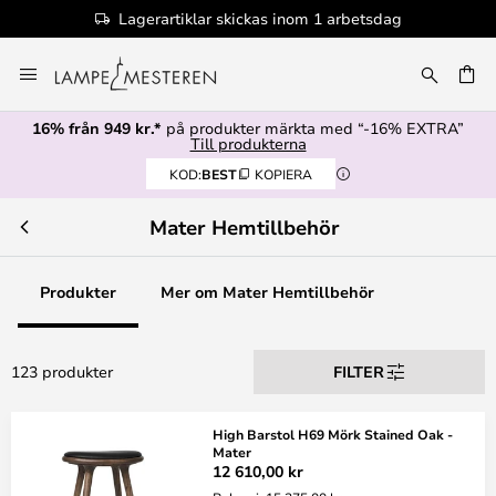
arbetsdag
100+ designervarumärken
Hoppa
till
innehållet
16% från 949 kr.*
på produkter märkta med “-16% EXTRA”
Till produkterna
KOD:
BEST
KOPIERA
Mater Hemtillbehör
Produkter
Mer om Mater Hemtillbehör
123 produkter
FILTER
High Barstol H69 Mörk Stained Oak -
Mater
12 610,00 kr