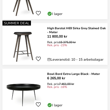
I lager
SUMMER DEAL
High Barstol H69 Sirka Grey Stained Oak
- Mater
11 800,00 kr
Rek. pris
15 375,00 kr
Rek. pris -23%
Leveranstid: 10 - 15 arbetsdagar
Bowl Bord Extra Large Black - Mater
6 265,00 kr
Rek. pris
7 461,00 kr
Rek. pris -16%
I lager