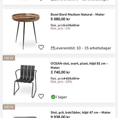
Bowl Bord Medium Natural - Mater
5 080,00 kr
Rek. pris
5 178,00 kr
Rek. pris -1%
Leveranstid: 10 - 15 arbetsdagar
NEW
OCEAN-stol, svart, plast, höjd 81 cm –
Mater
3 740,00 kr
Rek. pris
4 625,00 kr
Rek. pris -19%
I lager
NEW
Stol, grå, bok/läder, höjd 47 cm – Mater
9 938,00 kr