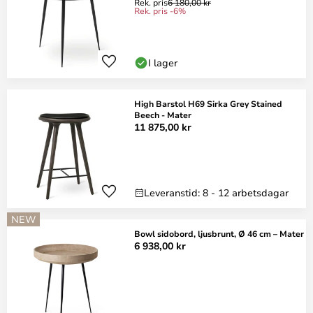
Rek. pris
6 180,00 kr
Rek. pris -6%
I lager
High Barstol H69 Sirka Grey Stained
Beech - Mater
11 875,00 kr
Leveranstid: 8 - 12 arbetsdagar
NEW
Bowl sidobord, ljusbrunt, Ø 46 cm – Mater
6 938,00 kr