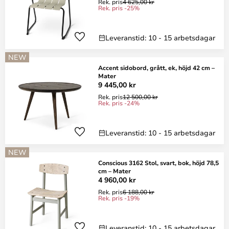
Rek. pris
4 625,00 kr
Rek. pris -25%
Leveranstid: 10 - 15 arbetsdagar
NEW
Accent sidobord, grått, ek, höjd 42 cm –
Mater
9 445,00 kr
Rek. pris
12 500,00 kr
Rek. pris -24%
Leveranstid: 10 - 15 arbetsdagar
NEW
Conscious 3162 Stol, svart, bok, höjd 78,5
cm – Mater
4 960,00 kr
Rek. pris
6 188,00 kr
Rek. pris -19%
Leveranstid: 10 - 15 arbetsdagar