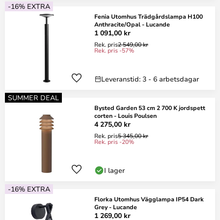
-16% EXTRA
Fenia Utomhus Trädgårdslampa H100
Anthracite/Opal - Lucande
1 091,00 kr
Rek. pris
2 549,00 kr
Rek. pris -57%
Leveranstid: 3 - 6 arbetsdagar
SUMMER DEAL
Bysted Garden 53 cm 2 700 K jordspett
corten - Louis Poulsen
4 275,00 kr
Rek. pris
5 345,00 kr
Rek. pris -20%
I lager
-16% EXTRA
Florka Utomhus Vägglampa IP54 Dark
Grey - Lucande
1 269,00 kr