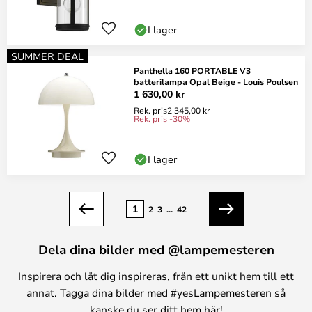
I lager
SUMMER DEAL
Panthella 160 PORTABLE V3
batterilampa Opal Beige - Louis Poulsen
1 630,00 kr
Rek. pris
2 345,00 kr
Rek. pris -30%
I lager
Sidan
1
2
3
...
42
Föregående
Nästa
Dela dina bilder med @lampemesteren
Inspirera och låt dig inspireras, från ett unikt hem till ett
annat. Tagga dina bilder med #yesLampemesteren så
kanske du ser ditt hem här!