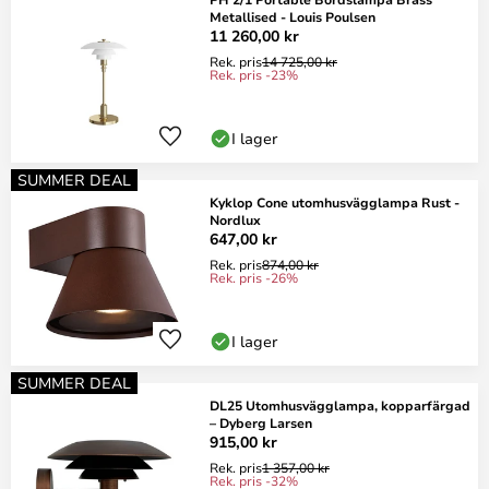
Metallised - Louis Poulsen
11 260,00 kr
Rek. pris
14 725,00 kr
Rek. pris -23%
I lager
SUMMER DEAL
Kyklop Cone utomhusvägglampa Rust -
Nordlux
647,00 kr
Rek. pris
874,00 kr
Rek. pris -26%
I lager
SUMMER DEAL
DL25 Utomhusvägglampa, kopparfärgad
– Dyberg Larsen
915,00 kr
Rek. pris
1 357,00 kr
Rek. pris -32%