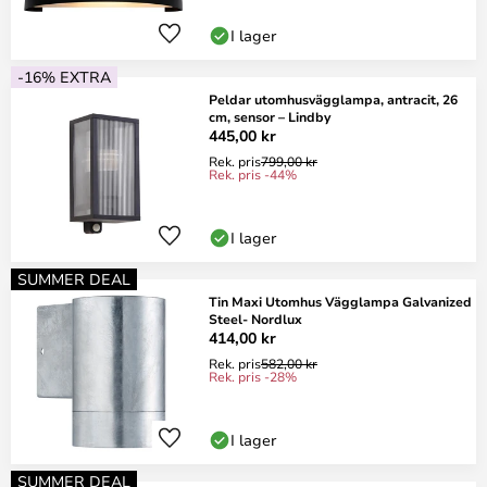
I lager
-16% EXTRA
Peldar utomhusvägglampa, antracit, 26
cm, sensor – Lindby
445,00 kr
Rek. pris
799,00 kr
Rek. pris -44%
I lager
SUMMER DEAL
Tin Maxi Utomhus Vägglampa Galvanized
Steel- Nordlux
414,00 kr
Rek. pris
582,00 kr
Rek. pris -28%
I lager
SUMMER DEAL