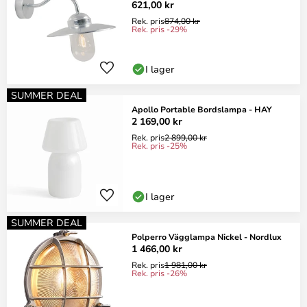
621,00 kr
Rek. pris
874,00 kr
Rek. pris -29%
I lager
SUMMER DEAL
Apollo Portable Bordslampa - HAY
2 169,00 kr
Rek. pris
2 899,00 kr
Rek. pris -25%
I lager
SUMMER DEAL
Polperro Vägglampa Nickel - Nordlux
1 466,00 kr
Rek. pris
1 981,00 kr
Rek. pris -26%