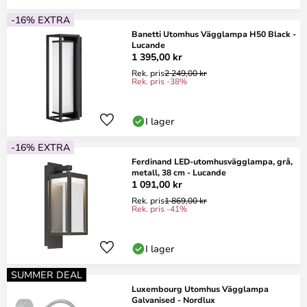
-16% EXTRA
Banetti Utomhus Vägglampa H50 Black -
Lucande
1 395,00 kr
Rek. pris
2 249,00 kr
Rek. pris -38%
I lager
-16% EXTRA
Ferdinand LED-utomhusvägglampa, grå,
metall, 38 cm - Lucande
1 091,00 kr
Rek. pris
1 869,00 kr
Rek. pris -41%
I lager
SUMMER DEAL
Luxembourg Utomhus Vägglampa
Galvanised - Nordlux