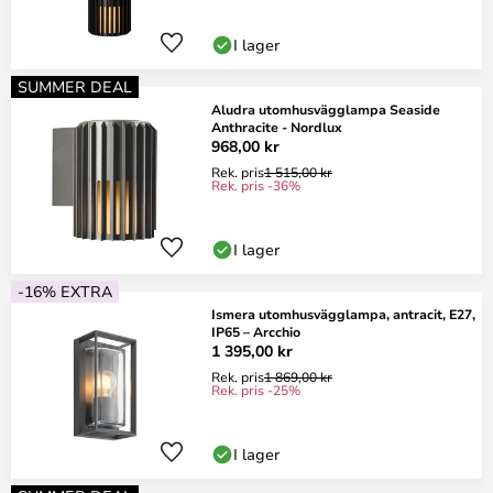
I lager
SUMMER DEAL
Aludra utomhusvägglampa Seaside
Anthracite - Nordlux
968,00 kr
Rek. pris
1 515,00 kr
Rek. pris -36%
I lager
-16% EXTRA
Ismera utomhusvägglampa, antracit, E27,
IP65 – Arcchio
1 395,00 kr
Rek. pris
1 869,00 kr
Rek. pris -25%
I lager