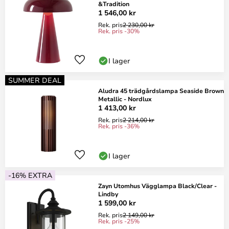
&Tradition
1 546,00 kr
Rek. pris
2 230,00 kr
Rek. pris -30%
I lager
SUMMER DEAL
Aludra 45 trädgårdslampa Seaside Brown
Metallic - Nordlux
1 413,00 kr
Rek. pris
2 214,00 kr
Rek. pris -36%
I lager
-16% EXTRA
Zayn Utomhus Vägglampa Black/Clear -
Lindby
1 599,00 kr
Rek. pris
2 149,00 kr
Rek. pris -25%