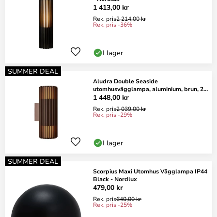
1 413,00 kr
Rek. pris
2 214,00 kr
Rek. pris -36%
I lager
SUMMER DEAL
Aludra Double Seaside
utomhusvägglampa, aluminium, brun, 2
lampor.
1 448,00 kr
Rek. pris
2 039,00 kr
Rek. pris -29%
I lager
SUMMER DEAL
Scorpius Maxi Utomhus Vägglampa IP44
Black - Nordlux
479,00 kr
Rek. pris
640,00 kr
Rek. pris -25%