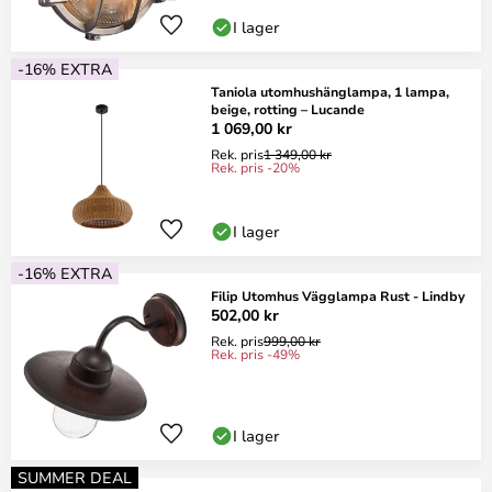
I lager
-16% EXTRA
Taniola utomhushänglampa, 1 lampa,
beige, rotting – Lucande
1 069,00 kr
Rek. pris
1 349,00 kr
Rek. pris -20%
I lager
-16% EXTRA
Filip Utomhus Vägglampa Rust - Lindby
502,00 kr
Rek. pris
999,00 kr
Rek. pris -49%
I lager
SUMMER DEAL