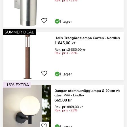
Rek. pris -31%
I lager
SUMMER DEAL
Helix Trädgårdslampa Corten - Nordlux
1 645,00 kr
Rek. pris
2 330,00 kr
Rek. pris -29%
I lager
-16% EXTRA
Dangan utomhusvägglampa Ø 20 cm vit
glas IP44 - Lindby
669,00 kr
Rek. pris
869,00 kr
Rek. pris -23%
I lager