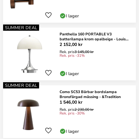
I lager
SUMMER DEAL
Panthella 160 PORTABLE V3
batterilampa krom opalbeige - Louis
Poulsen
2 152,00 kr
Rek. pris
3 145,00 kr
Rek. pris -31%
I lager
SUMMER DEAL
Como SC53 Bärbar bordslampa
Bronsfärgad mässing - &Tradition
1 546,00 kr
Rek. pris
2 230,00 kr
Rek. pris -30%
I lager