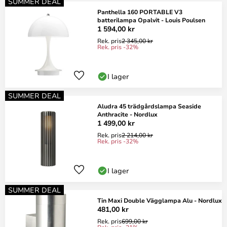
SUMMER DEAL
Panthella 160 PORTABLE V3
batterilampa Opalvit - Louis Poulsen
1 594,00 kr
Rek. pris
2 345,00 kr
Rek. pris -32%
I lager
SUMMER DEAL
Aludra 45 trädgårdslampa Seaside
Anthracite - Nordlux
1 499,00 kr
Rek. pris
2 214,00 kr
Rek. pris -32%
I lager
SUMMER DEAL
Tin Maxi Double Vägglampa Alu - Nordlux
481,00 kr
Rek. pris
699,00 kr