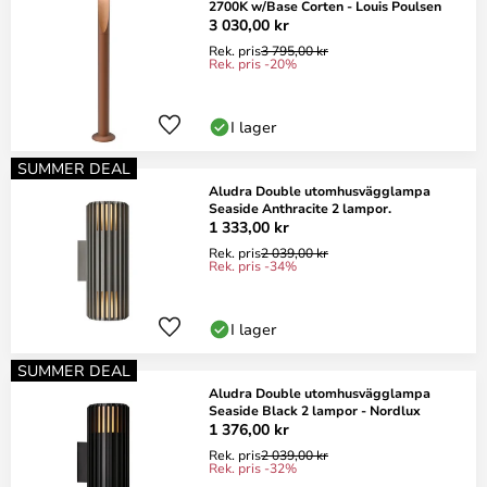
2700K w/Base Corten - Louis Poulsen
3 030,00 kr
Rek. pris
3 795,00 kr
Rek. pris -20%
I lager
SUMMER DEAL
Aludra Double utomhusvägglampa
Seaside Anthracite 2 lampor.
1 333,00 kr
Rek. pris
2 039,00 kr
Rek. pris -34%
I lager
SUMMER DEAL
Aludra Double utomhusvägglampa
Seaside Black 2 lampor - Nordlux
1 376,00 kr
Rek. pris
2 039,00 kr
Rek. pris -32%