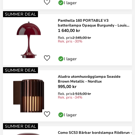
I lager
SUMMER DEAL
Panthella 160 PORTABLE V3
batterilampa Opaque Burgundy - Louis
Poulsen
1 640,00 kr
Rek. pris
2 345,00 kr
Rek. pris -30%
I lager
SUMMER DEAL
Aludra utomhusvägglampa Seaside
Brown Metallic - Nordlux
995,00 kr
Rek. pris
1 515,00 kr
Rek. pris -34%
I lager
SUMMER DEAL
Como SC53 Bärbar bordslampa Rödbrun -