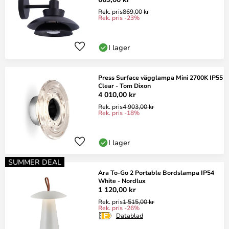
Rek. pris
869,00 kr
Rek. pris -23%
I lager
Press Surface vägglampa Mini 2700K IP55
Clear - Tom Dixon
4 010,00 kr
Rek. pris
4 903,00 kr
Rek. pris -18%
I lager
SUMMER DEAL
Ara To-Go 2 Portable Bordslampa IP54
White - Nordlux
1 120,00 kr
Rek. pris
1 515,00 kr
Rek. pris -26%
Datablad