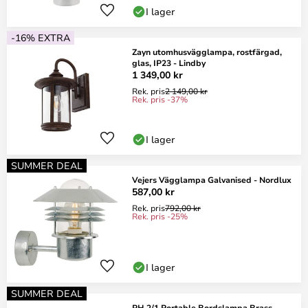
I lager
-16% EXTRA
Zayn utomhusvägglampa, rostfärgad,
glas, IP23 - Lindby
1 349,00 kr
Rek. pris
2 149,00 kr
Rek. pris -37%
I lager
SUMMER DEAL
Vejers Vägglampa Galvanised - Nordlux
587,00 kr
Rek. pris
792,00 kr
Rek. pris -25%
I lager
SUMMER DEAL
PH 2/1 Portable Bordslampa Brass