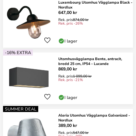
Luxembourg Utomhus Vägglampa Black -
Nordlux
647,00 kr
Rek. pris
874,00 kr
Rek. pris -26%
I lager
-16% EXTRA
Utomhusvägglampa Bente, antracit,
bredd 25 cm, IP54 – Lucande
869,00 kr
Rek. pris
1 099,00 kr
Rek. pris -21%
I lager
SUMMER DEAL
Aleria Utomhus Vägglampa Galvanized -
Nordlux
389,00 kr
Rek. pris
547,00 kr