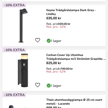
-16% EXTRA
Ileyna Trädgårdslampa Dark Grey -
Lindby
635,00 kr
Rek. pris
939,00 kr
Rek. pris -32%
I lager
-16% EXTRA
Corban Cover Up Utomhus
Trädgårdslampa m/2 Strömlist Graphite -
Lucande
825,00 kr
Rek. pris
1 749,00 kr
Rek. pris -52%
I lager
-16% EXTRA
Thais utomhusvägglampa Ø 25 cm svart
metall - Lucande
669,00 kr