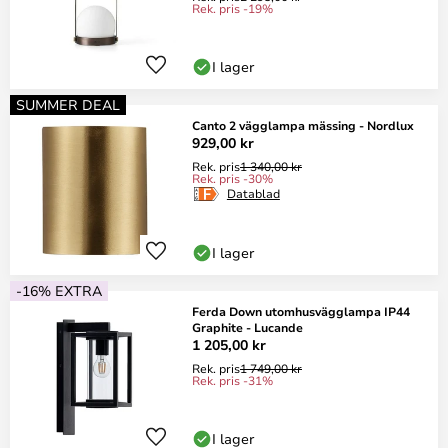
Rek. pris -19%
I lager
SUMMER DEAL
Canto 2 vägglampa mässing - Nordlux
929,00 kr
Rek. pris
1 340,00 kr
Rek. pris -30%
Datablad
I lager
-16% EXTRA
Ferda Down utomhusvägglampa IP44
Graphite - Lucande
1 205,00 kr
Rek. pris
1 749,00 kr
Rek. pris -31%
I lager