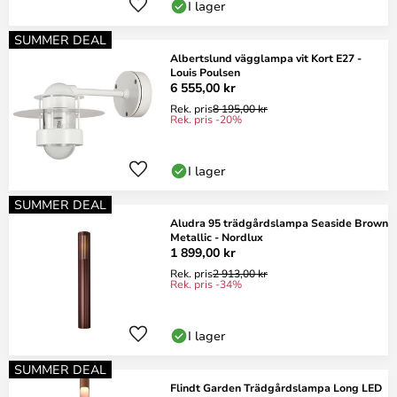
I lager
SUMMER DEAL
Albertslund vägglampa vit Kort E27 -
Louis Poulsen
6 555,00 kr
Rek. pris
8 195,00 kr
Rek. pris -20%
I lager
SUMMER DEAL
Aludra 95 trädgårdslampa Seaside Brown
Metallic - Nordlux
1 899,00 kr
Rek. pris
2 913,00 kr
Rek. pris -34%
I lager
SUMMER DEAL
Flindt Garden Trädgårdslampa Long LED