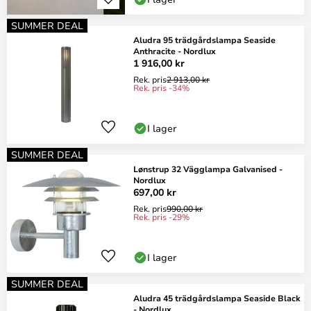
SUMMER DEAL
Aludra 95 trädgårdslampa Seaside
Anthracite - Nordlux
1 916,00 kr
Rek. pris
2 913,00 kr
Rek. pris -34%
I lager
SUMMER DEAL
Lønstrup 32 Vägglampa Galvanised -
Nordlux
697,00 kr
Rek. pris
990,00 kr
Rek. pris -29%
I lager
SUMMER DEAL
Aludra 45 trädgårdslampa Seaside Black
- Nordlux