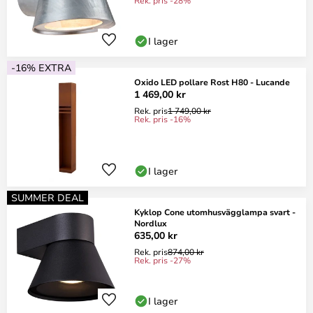
Rek. pris -28%
I lager
-16% EXTRA
Oxido LED pollare Rost H80 - Lucande
1 469,00 kr
Rek. pris
1 749,00 kr
Rek. pris -16%
I lager
SUMMER DEAL
Kyklop Cone utomhusvägglampa svart -
Nordlux
635,00 kr
Rek. pris
874,00 kr
Rek. pris -27%
I lager