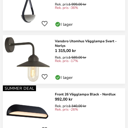
Rek. pris
1 999,00 kr
Rek. pris -36%
I lager
Vansbro Utomhus Vägglampa Svart -
Norlys
1 315,00 kr
Rek. pris
1 589,00 kr
Rek. pris -17%
I lager
SUMMER DEAL
Front 26 Vägglampa Black - Nordlux
992,00 kr
Rek. pris
1 340,00 kr
Rek. pris -26%