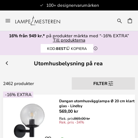
Auktoriserad återförsäljare
Hoppa
till
innehållet
16% från 949 kr.*
på produkter märkta med “-16% EXTRA”
Till produkterna
KOD:
BEST
KOPIERA
Utomhusbelysning på rea
2462 produkter
FILTER
-16% EXTRA
Dangan utomhusvägglampa Ø 20 cm klart
glas - Lindby
569,00 kr
Rek. pris
869,00 kr
Rek. pris -34%