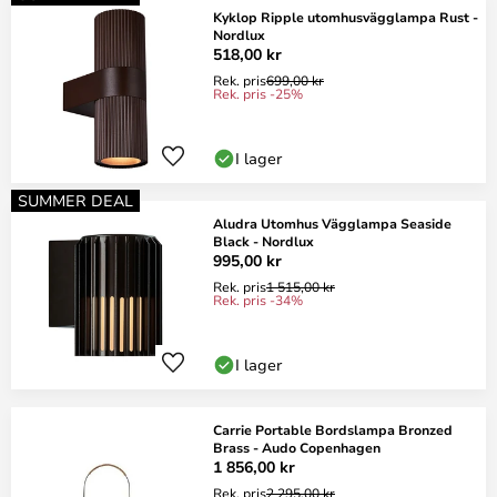
Kyklop Ripple utomhusvägglampa Rust -
Nordlux
518,00 kr
Rek. pris
699,00 kr
Rek. pris -25%
I lager
SUMMER DEAL
Aludra Utomhus Vägglampa Seaside
Black - Nordlux
995,00 kr
Rek. pris
1 515,00 kr
Rek. pris -34%
I lager
Carrie Portable Bordslampa Bronzed
Brass - Audo Copenhagen
1 856,00 kr
Rek. pris
2 295,00 kr