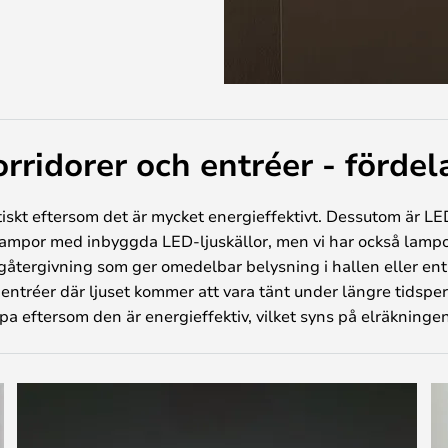
orridorer och entréer - förd
iskt eftersom det är mycket energieffektivt. Dessutom är LED
av lampor med inbyggda LED-ljuskällor, men vi har också lampo
återgivning som ger omedelbar belysning i hallen eller entr
h entréer där ljuset kommer att vara tänt under längre tidspe
ftersom den är energieffektiv, vilket syns på elräkningen -