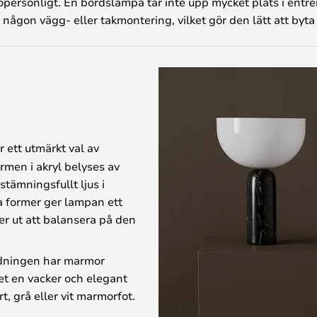
personligt. En bordslampa tar inte upp mycket plats i entrén, 
 någon vägg- eller takmontering, vilket gör den lätt att byta u
är ett utmärkt val av
men i akryl belyses av
stämningsfullt ljus i
 former ger lampan ett
r ut att balansera på den
nredningen har marmor
et en vacker och elegant
t, grå eller vit marmorfot.