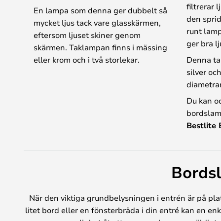
filtrerar
En lampa som denna ger dubbelt så
den spride
mycket ljus tack vare glasskärmen,
runt lam
eftersom ljuset skiner genom
ger bra lj
skärmen. Taklampan finns i mässing
eller krom och i två storlekar.
Denna tak
silver oc
diametra
Du kan oc
bordslamp
Bestlite
Bordsl
När den viktiga grundbelysningen i entrén är på plat
litet bord eller en fönsterbräda i din entré kan en e