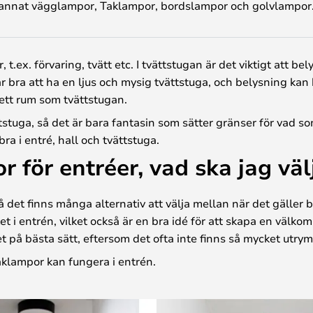
annat vägglampor, Taklampor, bordslampor och golvlampor
t.ex. förvaring, tvätt etc. I tvättstugan är det viktigt att
 bra att ha en ljus och mysig tvättstuga, och belysning kan h
ett rum som tvättstugan.
ttstuga, så det är bara fantasin som sätter gränser för vad som
ra i entré, hall och tvättstuga.
 för entréer, vad ska jag väl
så det finns många alternativ att välja mellan när det gälle
t i entrén, vilket också är en bra idé för att skapa en väl
et på bästa sätt, eftersom det ofta inte finns så mycket utry
klampor kan fungera i entrén.