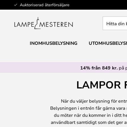
Hoppa
Auktoriserad återförsäljare
till
innehållet
Hitta
din
belysning
INOMHUSBELYSNING
UTOMHUSBELYS
14% från 849 kr.
på 
LAMPOR 
När du väljer belysning för ent
Belysningen i entrén får gärna vara m
du möter när du kommer in i ditt he
användbart samtidigt som det ger at