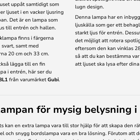
 ljuset uppåt samtidigt som
lugn design.
r ljuset i en vacker ljusring
Denna lampa har en inbyg
pan. Det är en lampa som
ljuskälla som ger ett behagl
us till entrén och hallen.
starkt ljus för entrén. Dess
lampa finns i färgerna
det möjligt att rotera spotl
h svart, samt med
eftersom den kan vinklas 28
rna 20 cm och 33 cm.
så att du kan bestämma var 
kså lägga till en fin
att ljuset ska lysa efter din
a i entrén, här ser du
 BL1
från varumärket
Gubi
.
ampan för mysig belysning i
s kan en extra lampa vara till stor hjälp för att skapa den
nkel och snygg bordslampa vara en bra lösning. Förutom att 