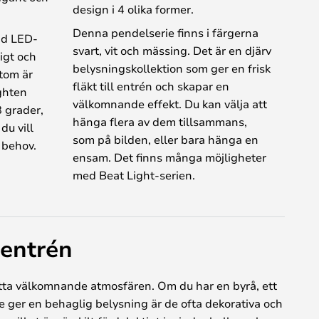
design i 4 olika former.
Denna pendelserie finns i färgerna
gd LED-
svart, vit och mässing. Det är en djärv
igt och
belysningskollektion som ger en frisk
utom är
fläkt till entrén och skapar en
ighten
välkomnande effekt. Du kan välja att
 grader,
hänga flera av dem tillsammans,
du vill
som på bilden, eller bara hänga en
a behov.
ensam. Det finns många möjligheter
med Beat Light-serien.
 entrén
 rätta välkomnande atmosfären. Om du har en byrå, ett
de ger en behaglig belysning är de ofta dekorativa och