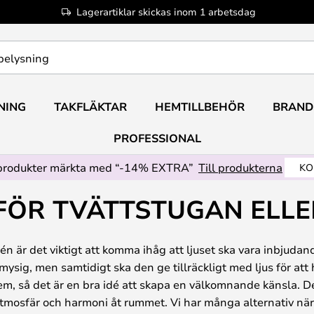
Lagerartiklar skickas inom 1 arbetsdag
NING
TAKFLÄKTAR
HEMTILLBEHÖR
BRAND
PROFESSIONAL
produkter märkta med “-14% EXTRA”
Till produkterna
KO
FÖR TVÄTTSTUGAN ELLE
rén är det viktigt att komma ihåg att ljuset ska vara inbjudan
ysig, men samtidigt ska den ge tillräckligt med ljus för att h
m, så det är en bra idé att skapa en välkomnande känsla. Det ä
mosfär och harmoni åt rummet. Vi har många alternativ när 