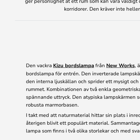
ger personlighet åt ett rum som kan vara väldigt o
korridorer. Den kräver inte heller
Den vackra
Kizu bordslampa
från
New Works
, 
bordslampa för entrén. Den inverterade lampskär
den interna ljuskällan och sprider ett mysigt och 
rummet. Kombinationen av två enkla geometriska
spännande uttryck. Den atypiska lampskärmen se
robusta marmorbasen.
I takt med att naturmaterial hittar sin plats i i
återigen blivit ett populärt material. Sammantag
lampa som finns i två olika storlekar och med svar