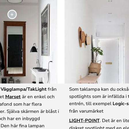
 Vägglampa/TakLight
från
Som taklampa kan du ocks
spotlights som är infällda i t
et
Marset
är en enkel och
entrén, till exempel
Logic-s
afond som har flera
från varumärket
ter. Själva skärmen är blåst i
 och har en inbyggd
LIGHT-POINT
. Det är en li
. Den här fina lampan
diskret spotlight med en el