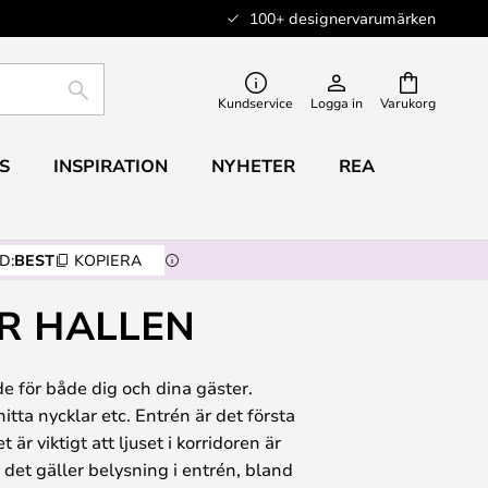
100+ designervarumärken
SÖK
Kundservice
Logga in
Varukorg
S
INSPIRATION
NYHETER
REA
D:
BEST
KOPIERA
R HALLEN
de för både dig och dina gäster.
itta nycklar etc. Entrén är det första
r viktigt att ljuset i korridoren är
det gäller belysning i entrén, bland