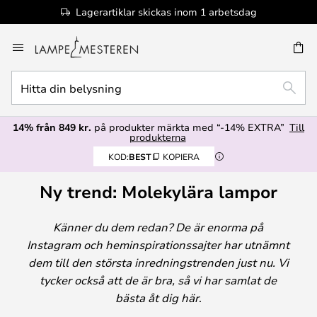
Lagerartiklar skickas inom 1 arbetsdag
Hoppa
till
innehållet
Hitta
SÖK
din
belysning
14% från 849 kr.
på produkter märkta med “-14% EXTRA”
Till
produkterna
KOD:
BEST
KOPIERA
Ny trend: Molekylära lampor
Känner du dem redan? De är enorma på
Instagram och heminspirationssajter har utnämnt
dem till den största inredningstrenden just nu. Vi
tycker också att de är bra, så vi har samlat de
bästa åt dig här
.