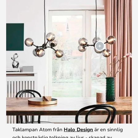
Taklampan Atom från
Halo Design
är en sinnlig
och konstnärlig tolkning av ljus - skapad av