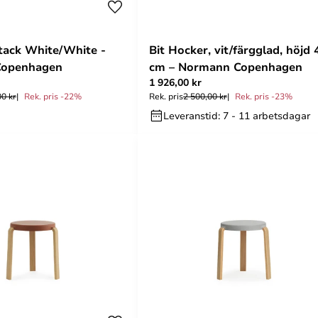
Stack White/White -
Bit Hocker, vit/färgglad, höjd 
Copenhagen
cm – Normann Copenhagen
1 926,00 kr
00 kr
Rek. pris -22%
Rek. pris
2 500,00 kr
Rek. pris -23%
Leveranstid: 7 - 11 arbetsdagar