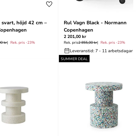
 svart, höjd 42 cm –
Rul Vagn Black - Normann
Copenhagen
Copenhagen
2 201,00 kr
00 kr
Rek. pris -23%
Rek. pris
2 855,00 kr
Rek. pris -23%
Leveranstid: 7 - 11 arbetsdagar
SUMMER DEAL