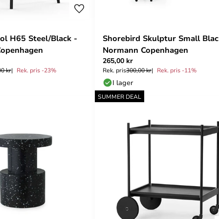
ol H65 Steel/Black -
Shorebird Skulptur Small Blac
Copenhagen
Normann Copenhagen
265,00 kr
00 kr
Rek. pris -23%
Rek. pris
300,00 kr
Rek. pris -11%
I lager
SUMMER DEAL