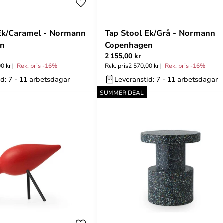
Ek/Caramel - Normann
Tap Stool Ek/Grå - Normann
en
Copenhagen
2 155,00 kr
00 kr
Rek. pris -16%
Rek. pris
2 570,00 kr
Rek. pris -16%
d: 7 - 11 arbetsdagar
Leveranstid: 7 - 11 arbetsdagar
SUMMER DEAL