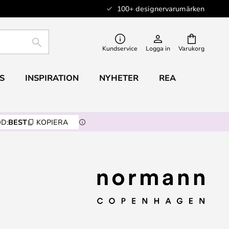
100+ designervarumärken
SÖK
Kundservice
Logga in
Varukorg
S
INSPIRATION
NYHETER
REA
D:
BEST
KOPIERA