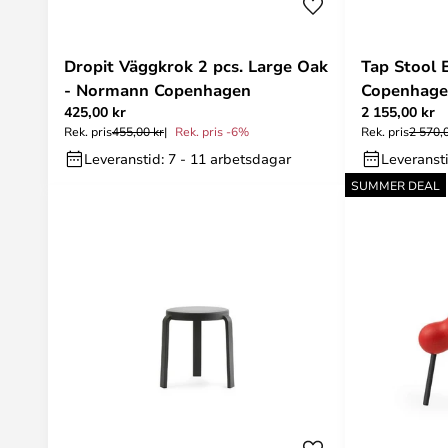
Dropit Väggkrok 2 pcs. Large Oak
Tap Stool 
- Normann Copenhagen
Copenhag
425,00 kr
2 155,00 kr
Rek. pris
455,00 kr
Rek. pris -6%
Rek. pris
2 570,
Leveranstid: 7 - 11 arbetsdagar
Leveransti
SUMMER DEAL