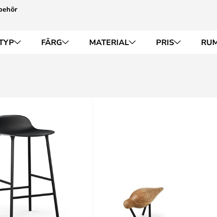
behör
TYP
FÄRG
MATERIAL
PRIS
RU