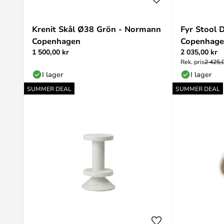
Krenit Skål Ø38 Grön - Normann
Fyr Stool 
Copenhagen
Copenhag
1 500,00 kr
2 035,00 kr
Rek. pris
2 425,
I lager
I lager
SUMMER DEAL
SUMMER DEAL