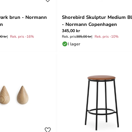
Dark brun - Normann
Shorebird Skulptur Medium B
en
- Normann Copenhagen
345,00 kr
00 kr
Rek. pris -16%
Rek. pris
385,00 kr
Rek. pris -10%
I lager