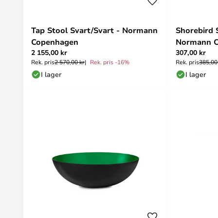
Tap Stool Svart/Svart - Normann
Shorebird 
Copenhagen
Normann 
2 155,00 kr
307,00 kr
Rek. pris
2 570,00 kr
Rek. pris -16%
Rek. pris
385,00
I lager
I lager