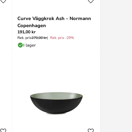
Curve Väggkrok Ash - Normann
Copenhagen
191,00 kr
Rek. pris
270,00 kr
Rek. pris -29%
I lager