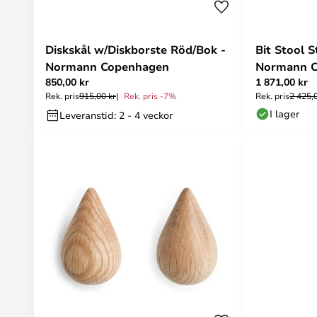
Diskskål w/Diskborste Röd/Bok -
Bit Stool 
Normann Copenhagen
Normann 
850,00 kr
1 871,00 kr
Rek. pris
915,00 kr
Rek. pris -7%
Rek. pris
2 425,
I lager
Leveranstid: 2 - 4 veckor