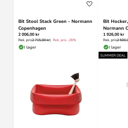
Bit Stool Stack Green - Normann
Bit Hocker,
Copenhagen
Normann 
2 006,00 kr
1 926,00 kr
Rek. pris
2 715,00 kr
Rek. pris -26%
Rek. pris
2 500,
I lager
I lager
SUMMER DEAL