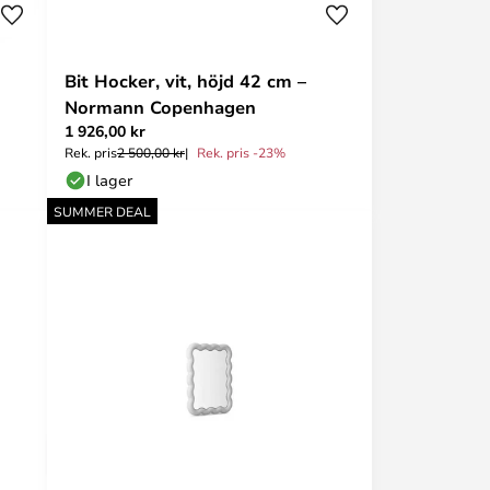
Bit Hocker, vit, höjd 42 cm –
Normann Copenhagen
1 926,00 kr
Rek. pris
2 500,00 kr
Rek. pris -23%
I lager
SUMMER DEAL