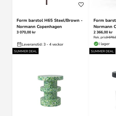
Form barstol H65 Steel/Brown -
Form barst
Normann Copenhagen
Normann 
3 070,00 kr
2 366,00 kr
Rek. pris
3 070,
I lager
Leveranstid: 3 - 4 veckor
SUMMER DEAL
SUMMER DEAL