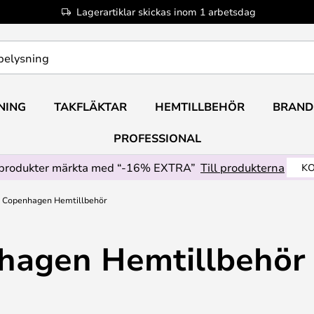
Lagerartiklar skickas inom 1 arbetsdag
NING
TAKFLÄKTAR
HEMTILLBEHÖR
BRAND
PROFESSIONAL
produkter märkta med “-16% EXTRA”
Till produkterna
KO
 Copenhagen Hemtillbehör
agen Hemtillbehör