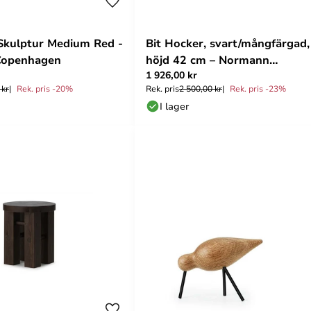
Skulptur Medium Red -
Bit Hocker, svart/mångfärgad,
Copenhagen
höjd 42 cm – Normann
1 926,00 kr
Copenhagen
 kr
Rek. pris -20%
Rek. pris
2 500,00 kr
Rek. pris -23%
I lager