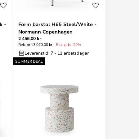
k -
Form barstol H65 Steel/White -
Normann Copenhagen
2 456,00 kr
Rek. pris
3 070,00 kr
Rek. pris -20%
Leveranstid: 7 - 11 arbetsdagar
SUMMER DEAL