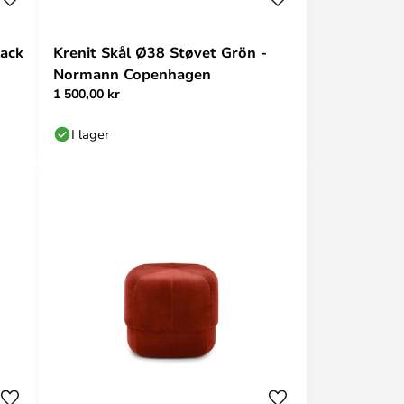
lack
Krenit Skål Ø38 Støvet Grön -
Normann Copenhagen
1 500,00 kr
I lager