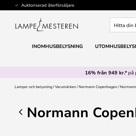
Hoppa
Auktoriserad återförsäljare
till
innehållet
Hitta
din
belysning
INOMHUSBELYSNING
UTOMHUSBELYS
16% från 949 kr.*
på 
Lampor och belysning
Varumärken
Normann Copenhagen
Normann
Normann Copenh