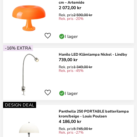
cm – Artemide
2 072,00 kr
Rek. pris
2 590,00 kr
Rek. pris -20%
I lager
-16% EXTRA
Hanilo LED Klämlampa Nickel - Lindby
739,00 kr
Rek. pris
1 349,00 kr
Rek. pris -45%
I lager
DESIGN DEAL
Panthella 250 PORTABLE batterilampa
krom/beige - Louis Poulsen
4 186,00 kr
Rek. pris
5 745,00 kr
Rek. pris -27%