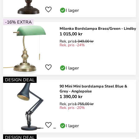
I lager
-16% EXTRA
Milenka Bordslampa Brass/Green - Lindby
1 015,00 kr
Rek. pris
1 349,00 kr
Rek. pris -24%
I lager
DESIGN DEAL
90 Mini Mini bordslampa Steel Blue &
Grey - Anglepoise
1 390,00 kr
Rek. pris
1 755,00 kr
Rek. pris -20%
I lager
DESIGN DEAL