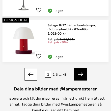
I lager
DESIGN DEAL
Setago JH27 bärbar bordslampa,
rödbrun/druvblå – &Tradition
1 029,00 kr
Rek. pris
1 485,00 kr
Rek. pris -30%
I lager
Sidan
1
2
3
...
48
Föregående
Nästa
Dela dina bilder med @lampemesteren
Inspirera och låt dig inspireras, från ett unikt hem till ett
annat. Tagga dina bilder med #yesLampemesteren så
kanske du ser ditt hem här!