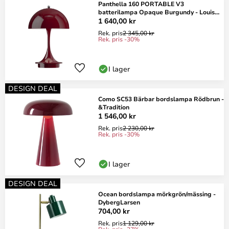
Panthella 160 PORTABLE V3
batterilampa Opaque Burgundy - Louis
Poulsen
1 640,00 kr
Rek. pris
2 345,00 kr
Rek. pris -30%
I lager
DESIGN DEAL
Como SC53 Bärbar bordslampa Rödbrun -
&Tradition
1 546,00 kr
Rek. pris
2 230,00 kr
Rek. pris -30%
I lager
DESIGN DEAL
Ocean bordslampa mörkgrön/mässing -
DybergLarsen
704,00 kr
Rek. pris
1 129,00 kr