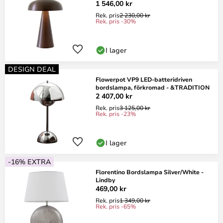
1 546,00 kr
Rek. pris
2 230,00 kr
Rek. pris -30%
I lager
DESIGN DEAL
Flowerpot VP9 LED-batteridriven
bordslampa, förkromad - &TRADITION
2 407,00 kr
Rek. pris
3 125,00 kr
Rek. pris -23%
I lager
-16% EXTRA
Florentino Bordslampa Silver/White -
Lindby
469,00 kr
Rek. pris
1 349,00 kr
Rek. pris -65%