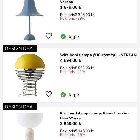
Verpan
1 679,00 kr
Rek. pris
2 395,00 kr
Rek. pris -29%
I lager
DESIGN DEAL
Wire bordslampa Ø30 krom/gul - VERPAN
4 694,00 kr
Rek. pris
5 963,00 kr
Rek. pris -21%
I lager
DESIGN DEAL
Kizu bordslampa Large Kunis Breccia –
New Works
3 859,00 kr
Rek. pris
5 145,00 kr
Rek. pris -25%