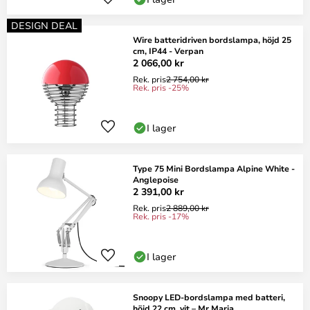
DESIGN DEAL
Wire batteridriven bordslampa, höjd 25
cm, IP44 - Verpan
2 066,00 kr
Rek. pris
2 754,00 kr
Rek. pris -25%
I lager
Type 75 Mini Bordslampa Alpine White -
Anglepoise
2 391,00 kr
Rek. pris
2 889,00 kr
Rek. pris -17%
I lager
Snoopy LED-bordslampa med batteri,
höjd 22 cm, vit – Mr Maria