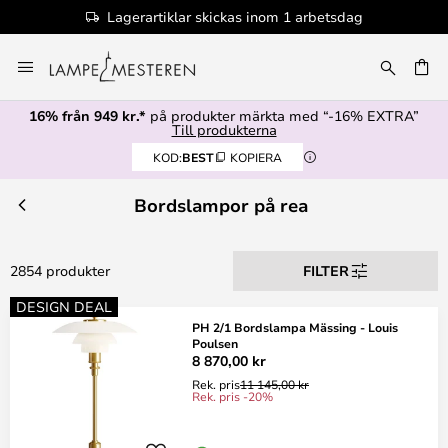
100+ designervarumärken
Hoppa
till
innehållet
16% från 949 kr.*
på produkter märkta med “-16% EXTRA”
Till produkterna
KOD:
BEST
KOPIERA
Bordslampor på rea
2854 produkter
FILTER
DESIGN DEAL
PH 2/1 Bordslampa Mässing - Louis
Poulsen
8 870,00 kr
Rek. pris
11 145,00 kr
Rek. pris -20%