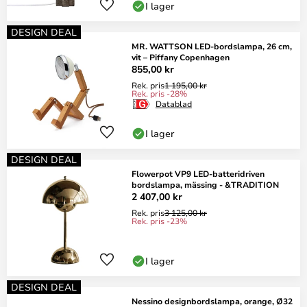
I lager
DESIGN DEAL
MR. WATTSON LED-bordslampa, 26 cm,
vit – Piffany Copenhagen
855,00 kr
Rek. pris
1 195,00 kr
Rek. pris -28%
Datablad
I lager
DESIGN DEAL
Flowerpot VP9 LED-batteridriven
bordslampa, mässing - &TRADITION
2 407,00 kr
Rek. pris
3 125,00 kr
Rek. pris -23%
I lager
DESIGN DEAL
Nessino designbordslampa, orange, Ø32