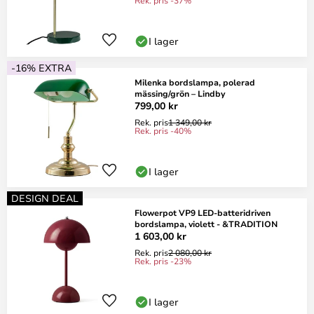
Rek. pris -37%
I lager
-16% EXTRA
Milenka bordslampa, polerad
mässing/grön – Lindby
799,00 kr
Rek. pris
1 349,00 kr
Rek. pris -40%
I lager
DESIGN DEAL
Flowerpot VP9 LED-batteridriven
bordslampa, violett - &TRADITION
1 603,00 kr
Rek. pris
2 080,00 kr
Rek. pris -23%
I lager