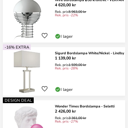
4 620,00 kr
Rek. pris
5 963,00 kr
Rek. pris -22%
I lager
-16% EXTRA
Sigurd Bordslampa White/Nickel - Lindby
1 139,00 kr
Rek. pris
1 599,00 kr
Rek. pris -28%
I lager
DESIGN DEAL
Wonder Times Bordslampa - Seletti
2 426,00 kr
Rek. pris
3 361,00 kr
Rek. pris -27%