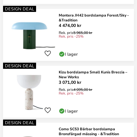
DESIGN DEAL
Montera JH42 bordslampa Forest/Sky -
&Tradition
4 474,00 kr
Rek. pris
5 965,00 kr
Rek. pris -25%
I lager
DESIGN DEAL
Kizu bordslampa Small Kunis Breccia –
New Works
3 071,00 kr
Rek. pris
4 095,00 kr
Rek. pris -25%
I lager
DESIGN DEAL
Como SC53 Bärbar bordslampa
Bronsfärgad mässing - &Tradition