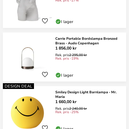
Rek. pris -27%
I lager
Carrie Portable Bordslampa Bronzed
Brass - Audo Copenhagen
1 856,00 kr
Rek. pris
2 295,00 kr
Rek. pris -19%
I lager
DESIGN DEAL
Smiley Design Light Barnlampa - Mr.
Maria
1 660,00 kr
Rek. pris
2 240,00 kr
Rek. pris -25%
I lager