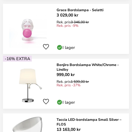
Grace Bordslampa - Seletti
3 029,00 kr
Rek. pris
3 346,00 kr
Rek. pris -9%
I lager
-16% EXTRA
Benjiro Bordslampa White/Chrome -
Lindby
999,00 kr
Rek. pris
1 599,00 kr
Rek. pris -37%
I lager
Taccia LED-bordslampa Small Silver –
FLOS
13 163,00 kr