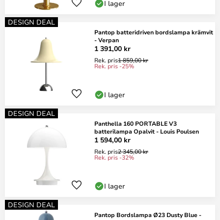
I lager
DESIGN DEAL
Pantop batteridriven bordslampa krämvit
- Verpan
1 391,00 kr
Rek. pris
1 859,00 kr
Rek. pris -25%
I lager
DESIGN DEAL
Panthella 160 PORTABLE V3
batterilampa Opalvit - Louis Poulsen
1 594,00 kr
Rek. pris
2 345,00 kr
Rek. pris -32%
I lager
DESIGN DEAL
Pantop Bordslampa Ø23 Dusty Blue -