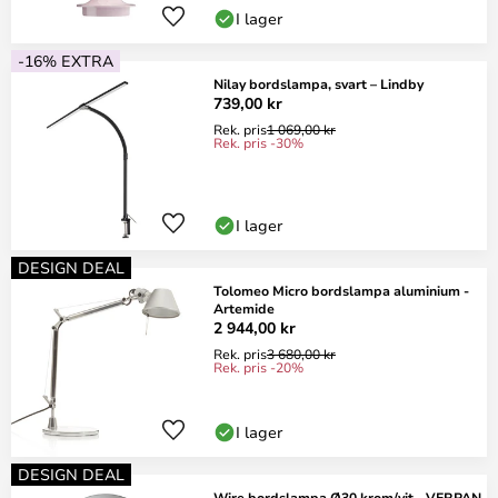
I lager
-16% EXTRA
Nilay bordslampa, svart – Lindby
739,00 kr
Rek. pris
1 069,00 kr
Rek. pris -30%
I lager
DESIGN DEAL
Tolomeo Micro bordslampa aluminium -
Artemide
2 944,00 kr
Rek. pris
3 680,00 kr
Rek. pris -20%
I lager
DESIGN DEAL
Wire bordslampa Ø30 krom/vit - VERPAN