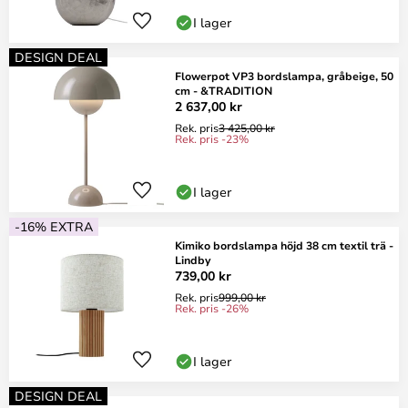
I lager
DESIGN DEAL
Flowerpot VP3 bordslampa, gråbeige, 50
cm - &TRADITION
2 637,00 kr
Rek. pris
3 425,00 kr
Rek. pris -23%
I lager
-16% EXTRA
Kimiko bordslampa höjd 38 cm textil trä -
Lindby
739,00 kr
Rek. pris
999,00 kr
Rek. pris -26%
I lager
DESIGN DEAL