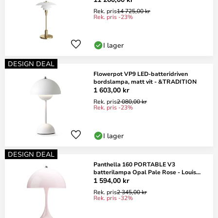
Rek. pris
14 725,00 kr
Rek. pris -23%
I lager
DESIGN DEAL
Flowerpot VP9 LED-batteridriven
bordslampa, matt vit - &TRADITION
1 603,00 kr
Rek. pris
2 080,00 kr
Rek. pris -23%
I lager
DESIGN DEAL
Panthella 160 PORTABLE V3
batterilampa Opal Pale Rose - Louis
Poulsen
1 594,00 kr
Rek. pris
2 345,00 kr
Rek. pris -32%