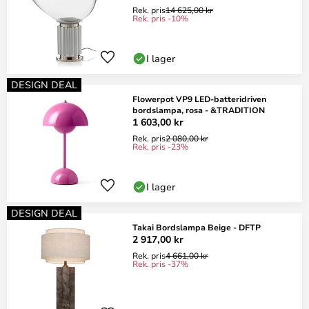
Rek. pris
14 625,00 kr
Rek. pris -10%
I lager
DESIGN DEAL
Flowerpot VP9 LED-batteridriven
bordslampa, rosa - &TRADITION
1 603,00 kr
Rek. pris
2 080,00 kr
Rek. pris -23%
I lager
DESIGN DEAL
Takai Bordslampa Beige - DFTP
2 917,00 kr
Rek. pris
4 661,00 kr
Rek. pris -37%