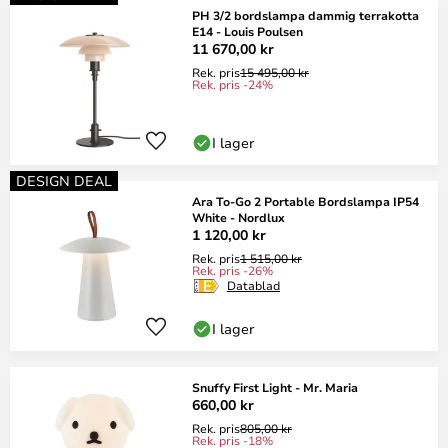
PH 3/2 bordslampa dammig terrakotta
E14 - Louis Poulsen
11 670,00 kr
Rek. pris
15 495,00 kr
Rek. pris -24%
I lager
DESIGN DEAL
Ara To-Go 2 Portable Bordslampa IP54
White - Nordlux
1 120,00 kr
Rek. pris
1 515,00 kr
Rek. pris -26%
Datablad
I lager
Snuffy First Light - Mr. Maria
660,00 kr
Rek. pris
805,00 kr
Rek. pris -18%