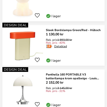
I lager
DESIGN DEAL
Sleek Bordslampa Green/Red - Hübsch
1 130,00 kr
Rek. pris
1 893,00 kr
Rek. pris -40%
Datablad
I lager
DESIGN DEAL
Panthella 160 PORTABLE V3
batterilampa krom opalbeige - Louis
Poulsen
2 152,00 kr
Rek. pris
3 145,00 kr
Rek. pris -31%
I lager