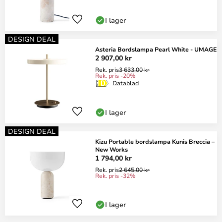
I lager
DESIGN DEAL
Asteria Bordslampa Pearl White - UMAGE
2 907,00 kr
Rek. pris
3 633,00 kr
Rek. pris -20%
Datablad
I lager
DESIGN DEAL
Kizu Portable bordslampa Kunis Breccia –
New Works
1 794,00 kr
Rek. pris
2 645,00 kr
Rek. pris -32%
I lager