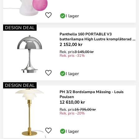
I lager
DESIGN DEAL
Panthella 160 PORTABLE V3
batterilampa High Lustre krompläterad -
Louis Poulsen
2 152,00 kr
Rek. pris
3 145,00 kr
Rek. pris -31%
I lager
DESIGN DEAL
PH 3/2 Bordslampa Mässing - Louis
Poulsen
12 610,00 kr
Rek. pris
15 795,00 kr
Rek. pris -20%
I lager