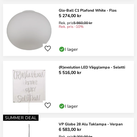
Glo-Ball C1 Plafond White - Flos
5 274,00 kr
Rek. pris
5 860,00 kr
Rek. pris -10%
I lager
(R)evolution LED Vägglampa - Seletti
5 516,00 kr
I lager
SUMMER DEAL
VP Globe 28 Alu Taklampa - Verpan
6 583,00 kr
Rek. pris
8 201,00 kr