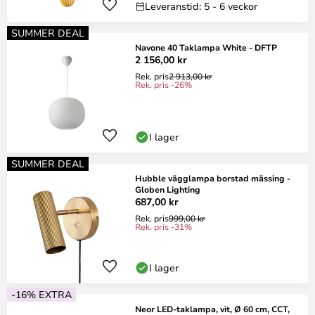
Leveranstid: 5 - 6 veckor
SUMMER DEAL
Navone 40 Taklampa White - DFTP
2 156,00 kr
Rek. pris
2 913,00 kr
Rek. pris -26%
I lager
SUMMER DEAL
Hubble vägglampa borstad mässing -
Globen Lighting
687,00 kr
Rek. pris
999,00 kr
Rek. pris -31%
I lager
-16% EXTRA
Neor LED-taklampa, vit, Ø 60 cm, CCT,