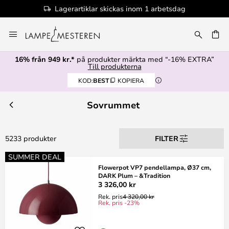
g
100+ designervarumärken
Hoppa
till
innehållet
16% från 949 kr.*
på produkter märkta med “-16% EXTRA”
Till produkterna
KOD:
BEST
KOPIERA
Sovrummet
5233 produkter
FILTER
SUMMER DEAL
Flowerpot VP7 pendellampa, Ø37 cm,
DARK Plum – &Tradition
3 326,00 kr
Rek. pris
4 320,00 kr
Rek. pris -23%