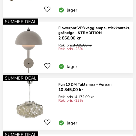
I lager
SUMMER DEAL
Flowerpot VP8 vägglampa, stickkontakt,
gråbeige - &TRADITION
2 866,00 kr
Rek. pris
3 725,00 kr
Rek. pris -23%
I lager
SUMMER DEAL
Fun 10 DM Taklampa - Verpan
10 845,00 kr
Rek. pris
14 172,00 kr
Rek. pris -23%
I lager
SUMMER DEAL