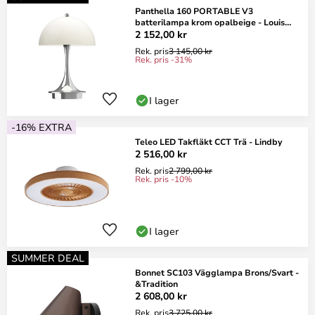
Panthella 160 PORTABLE V3
batterilampa krom opalbeige - Louis
Poulsen
2 152,00 kr
Rek. pris
3 145,00 kr
Rek. pris -31%
I lager
-16% EXTRA
Teleo LED Takfläkt CCT Trä - Lindby
2 516,00 kr
Rek. pris
2 799,00 kr
Rek. pris -10%
I lager
SUMMER DEAL
Bonnet SC103 Vägglampa Brons/Svart -
&Tradition
2 608,00 kr
Rek. pris
3 725,00 kr