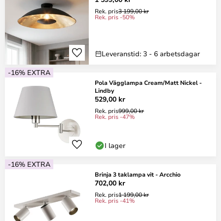
Rek. pris
3 199,00 kr
Rek. pris -50%
Leveranstid: 3 - 6 arbetsdagar
-16% EXTRA
Pola Vägglampa Cream/Matt Nickel -
Lindby
529,00 kr
Rek. pris
999,00 kr
Rek. pris -47%
I lager
-16% EXTRA
Brinja 3 taklampa vit - Arcchio
702,00 kr
Rek. pris
1 199,00 kr
Rek. pris -41%