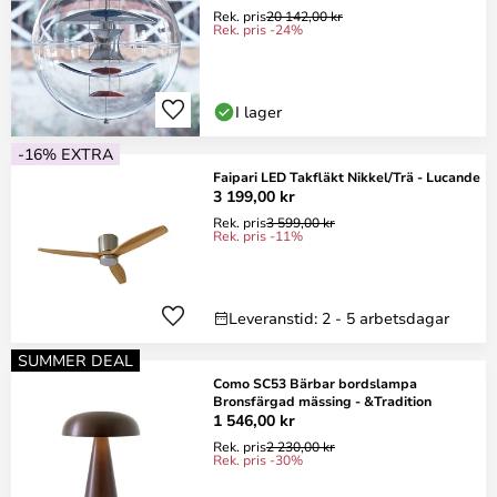
Rek. pris
20 142,00 kr
Rek. pris -24%
I lager
-16% EXTRA
Faipari LED Takfläkt Nikkel/Trä - Lucande
3 199,00 kr
Rek. pris
3 599,00 kr
Rek. pris -11%
Leveranstid: 2 - 5 arbetsdagar
SUMMER DEAL
Como SC53 Bärbar bordslampa
Bronsfärgad mässing - &Tradition
1 546,00 kr
Rek. pris
2 230,00 kr
Rek. pris -30%