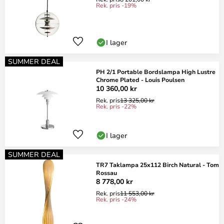
Rek. pris -19%
I lager
SUMMER DEAL
PH 2/1 Portable Bordslampa High Lustre
Chrome Plated - Louis Poulsen
10 360,00 kr
Rek. pris
13 325,00 kr
Rek. pris -22%
I lager
SUMMER DEAL
TR7 Taklampa 25x112 Birch Natural - Tom
Rossau
8 778,00 kr
Rek. pris
11 553,00 kr
Rek. pris -24%