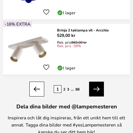
I lager
-16% EXTRA
Brinja 2 taklampa vit - Arcchio
529,00 kr
Rek. pris
869,00 kr
Rek. pris -39%
I lager
Sidan
1
2
3
...
88
Föregående
Nästa
Dela dina bilder med @lampemesteren
Inspirera och låt dig inspireras, från ett unikt hem till ett
annat. Tagga dina bilder med #yesLampemesteren så
kanske du ser ditt hem här!