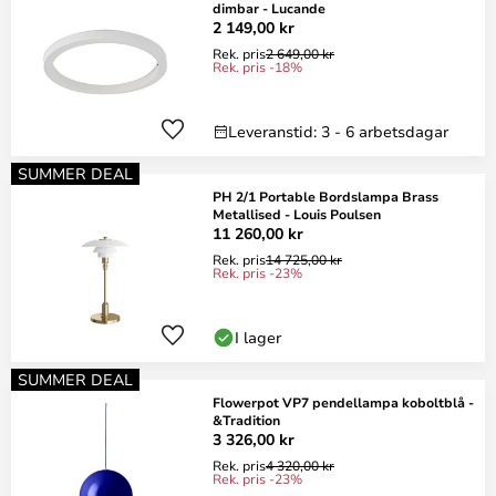
dimbar - Lucande
2 149,00 kr
Rek. pris
2 649,00 kr
Rek. pris -18%
Leveranstid: 3 - 6 arbetsdagar
SUMMER DEAL
PH 2/1 Portable Bordslampa Brass
Metallised - Louis Poulsen
11 260,00 kr
Rek. pris
14 725,00 kr
Rek. pris -23%
I lager
SUMMER DEAL
Flowerpot VP7 pendellampa koboltblå -
&Tradition
3 326,00 kr
Rek. pris
4 320,00 kr
Rek. pris -23%