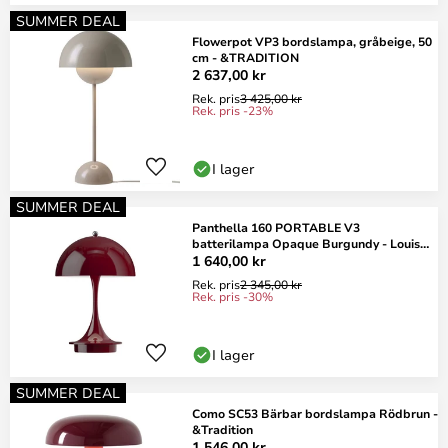
SUMMER DEAL
Flowerpot VP3 bordslampa, gråbeige, 50
cm - &TRADITION
2 637,00 kr
Rek. pris
3 425,00 kr
Rek. pris -23%
I lager
SUMMER DEAL
Panthella 160 PORTABLE V3
batterilampa Opaque Burgundy - Louis
Poulsen
1 640,00 kr
Rek. pris
2 345,00 kr
Rek. pris -30%
I lager
SUMMER DEAL
Como SC53 Bärbar bordslampa Rödbrun -
&Tradition
1 546,00 kr