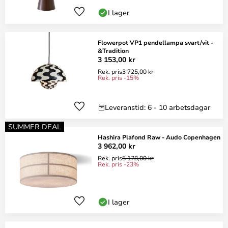
I lager
Flowerpot VP1 pendellampa svart/vit -
&Tradition
3 153,00 kr
Rek. pris
3 725,00 kr
Rek. pris -15%
Leveranstid: 6 - 10 arbetsdagar
SUMMER DEAL
Hashira Plafond Raw - Audo Copenhagen
3 962,00 kr
Rek. pris
5 178,00 kr
Rek. pris -23%
I lager