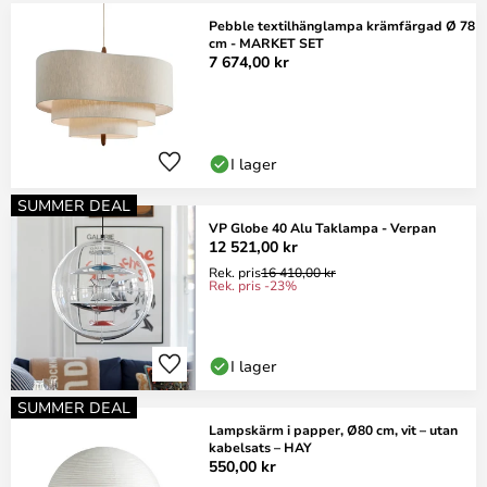
Pebble textilhänglampa krämfärgad Ø 78
cm - MARKET SET
7 674,00 kr
I lager
SUMMER DEAL
VP Globe 40 Alu Taklampa - Verpan
12 521,00 kr
Rek. pris
16 410,00 kr
Rek. pris -23%
I lager
SUMMER DEAL
Lampskärm i papper, Ø80 cm, vit – utan
kabelsats – HAY
550,00 kr