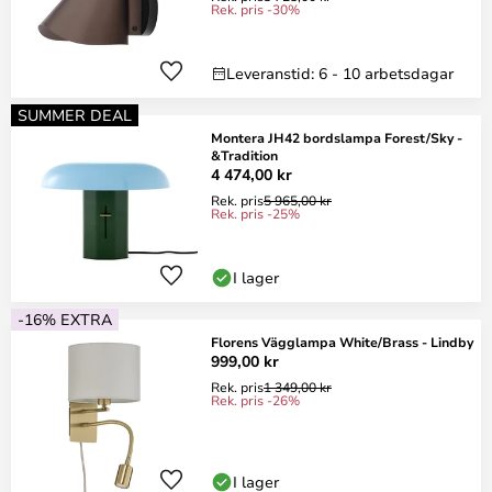
Rek. pris -30%
Leveranstid: 6 - 10 arbetsdagar
SUMMER DEAL
Montera JH42 bordslampa Forest/Sky -
&Tradition
4 474,00 kr
Rek. pris
5 965,00 kr
Rek. pris -25%
I lager
-16% EXTRA
Florens Vägglampa White/Brass - Lindby
999,00 kr
Rek. pris
1 349,00 kr
Rek. pris -26%
I lager