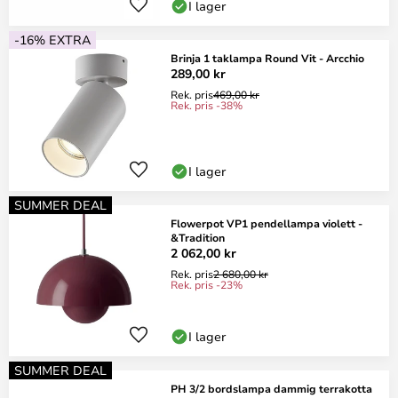
I lager
-16% EXTRA
Brinja 1 taklampa Round Vit - Arcchio
289,00 kr
Rek. pris
469,00 kr
Rek. pris -38%
I lager
SUMMER DEAL
Flowerpot VP1 pendellampa violett -
&Tradition
2 062,00 kr
Rek. pris
2 680,00 kr
Rek. pris -23%
I lager
SUMMER DEAL
PH 3/2 bordslampa dammig terrakotta