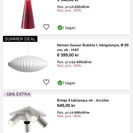
Rek. pris
2 230,00 kr
Rek. pris -30%
I lager
SUMMER DEAL
Nelson Saucer Bubble L hänglampa, Ø 89
cm, vit - HAY
8 399,00 kr
Rek. pris
11 399,00 kr
Rek. pris -26%
I lager
-16% EXTRA
Brinja 4 taklampa vit - Arcchio
949,00 kr
Rek. pris
1 599,00 kr
Rek. pris -40%