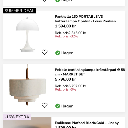
SUMMER DEAL
Panthella 160 PORTABLE V3
batterilampa Opalvit - Louis Poulsen
1 594,00 kr
Rek. pris
2 345,00 kr
Rek. pris -32%
I lager
Pebble textilhänglampa krämfärgad Ø 58
cm - MARKET SET
5 796,00 kr
Rek. pris
5 797,00 kr
Rek. pris -0%
I lager
-16% EXTRA
Emilienne Plafond Black/Gold - Lindby
1 599,00 kr