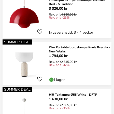
Red - &Tradition
3 326,00 kr
Rek. pris
4 320,00 kr
Rek. pris -23%
Leveranstid: 3 - 4 veckor
SUMMER DEAL
Kizu Portable bordslampa Kunis Breccia –
New Works
1 794,00 kr
Rek. pris
2 645,00 kr
Rek. pris -32%
I lager
SUMMER DEAL
Hill Taklampa Ø55 White - DFTP
1 630,00 kr
Rek. pris
2 505,00 kr
Rek. pris -35%