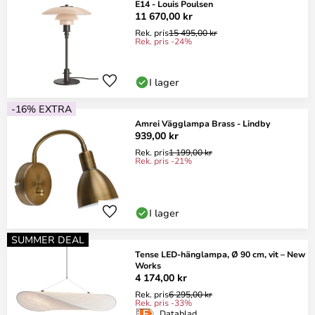
E14 - Louis Poulsen
11 670,00 kr
Rek. pris
15 495,00 kr
Rek. pris -24%
I lager
-16% EXTRA
Amrei Vägglampa Brass - Lindby
939,00 kr
Rek. pris
1 199,00 kr
Rek. pris -21%
I lager
SUMMER DEAL
Tense LED-hänglampa, Ø 90 cm, vit – New
Works
4 174,00 kr
Rek. pris
6 295,00 kr
Rek. pris -33%
Datablad