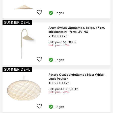
I lager
SUMMER DEAL
Arum Swivel vägglampa, beige, 47 cm,
stickkontakt – ferm LIVING
2 193,00 kr
Rek. pris
3 515,00 kr
Rek. pris -37%
I lager
SUMMER DEAL
Patera Oval pendellampa Matt White -
Louis Poulsen
10 630,00 kr
Rek. pris
13 395,00 kr
Rek. pris -20%
I lager