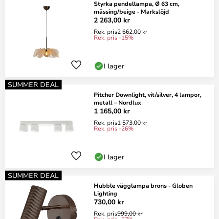
Styrka pendellampa, Ø 63 cm,
mässing/beige - Markslöjd
2 263,00 kr
Rek. pris
2 662,00 kr
Rek. pris -15%
I lager
SUMMER DEAL
Pitcher Downlight, vit/silver, 4 lampor,
metall – Nordlux
1 165,00 kr
Rek. pris
1 573,00 kr
Rek. pris -26%
I lager
SUMMER DEAL
Hubble vägglampa brons - Globen
Lighting
730,00 kr
Rek. pris
999,00 kr