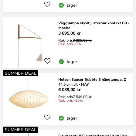
I lager
Vägglampa ek/vit justerbar kontakt G9 -
Moebe
3 895,00 kr
Rek. pris
3 899,00 kr
Rek. pris -0%
I lager
SUMMER DEAL
Nelson Saucer Bubble S hänglampa, Ø
44,5 cm, vit - HAY
6 039,00 kr
Rek. pris
7 549,00 kr
Rek. pris -20%
I lager
SUMMER DEAL
Flowerpot VP7 pendellampa Vermilion