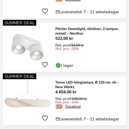
Leveranstid: 7 - 11 arbetsdagar
SUMMER DEAL
Pitcher Downlight, vit/silver, 2 lampor,
metall – Nordlux
522,00 kr
Rek. pris
734,00 kr
Rek. pris -28%
I lager
SUMMER DEAL
Tense LED-hänglampa, Ø 120 cm, vit –
New Works
4 654,00 kr
Rek. pris
7 045,00 kr
Rek. pris -34%
Datablad
Leveranstid: 7 - 11 arbetsdagar