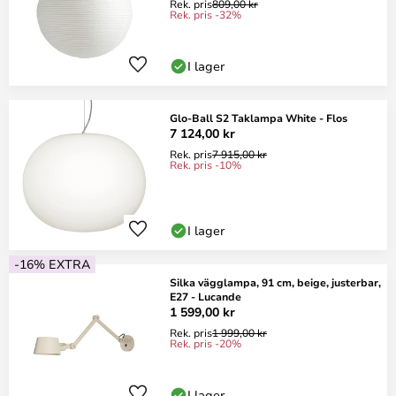
Rek. pris
809,00 kr
Rek. pris -32%
I lager
Glo-Ball S2 Taklampa White - Flos
7 124,00 kr
Rek. pris
7 915,00 kr
Rek. pris -10%
I lager
-16% EXTRA
Silka vägglampa, 91 cm, beige, justerbar,
E27 - Lucande
1 599,00 kr
Rek. pris
1 999,00 kr
Rek. pris -20%
I lager