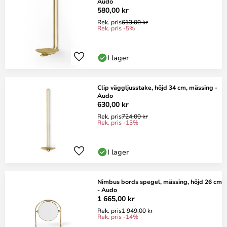
Audo
580,00 kr
Rek. pris
613,00 kr
Rek. pris -5%
I lager
Clip väggljusstake, höjd 34 cm, mässing -
Audo
630,00 kr
Rek. pris
724,00 kr
Rek. pris -13%
I lager
Nimbus bords spegel, mässing, höjd 26 cm
- Audo
1 665,00 kr
Rek. pris
1 949,00 kr
Rek. pris -14%