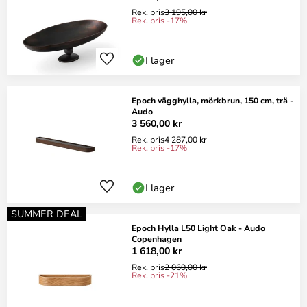
Rek. pris
3 195,00 kr
Rek. pris -17%
I lager
Epoch vägghylla, mörkbrun, 150 cm, trä -
Audo
3 560,00 kr
Rek. pris
4 287,00 kr
Rek. pris -17%
I lager
SUMMER DEAL
Epoch Hylla L50 Light Oak - Audo
Copenhagen
1 618,00 kr
Rek. pris
2 060,00 kr
Rek. pris -21%