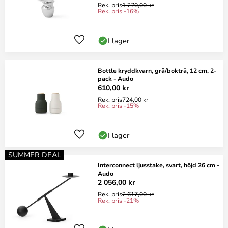
Rek. pris
1 270,00 kr
Rek. pris -16%
I lager
Bottle kryddkvarn, grå/bokträ, 12 cm, 2-
pack - Audo
610,00 kr
Rek. pris
724,00 kr
Rek. pris -15%
I lager
SUMMER DEAL
Interconnect ljusstake, svart, höjd 26 cm -
Audo
2 056,00 kr
Rek. pris
2 617,00 kr
Rek. pris -21%