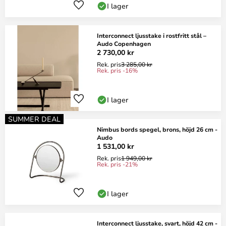
I lager
Interconnect ljusstake i rostfritt stål –
Audo Copenhagen
2 730,00 kr
Rek. pris
3 285,00 kr
Rek. pris -16%
I lager
SUMMER DEAL
Nimbus bords spegel, brons, höjd 26 cm -
Audo
1 531,00 kr
Rek. pris
1 949,00 kr
Rek. pris -21%
I lager
Interconnect ljusstake, svart, höjd 42 cm -