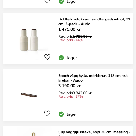
I lager
Bottle kryddkvarn sandfärgad/valnöt, 21
cm, 2-pack - Audo
1 475,00 kr
Rek. pris
1 726,00 kr
Rek. pris -14%
I lager
Epoch vägghylla, mörkbrun, 118 cm, trä,
krokar - Audo
3 190,00 kr
Rek. pris
3 842,00 kr
Rek. pris -17%
I lager
Clip väggljusstake, höjd 20 cm, mässing -