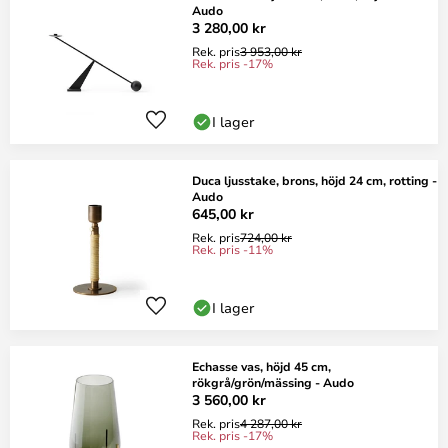
Audo
3 280,00 kr
Rek. pris
3 953,00 kr
Rek. pris -17%
I lager
Duca ljusstake, brons, höjd 24 cm, rotting -
Audo
645,00 kr
Rek. pris
724,00 kr
Rek. pris -11%
I lager
Echasse vas, höjd 45 cm,
rökgrå/grön/mässing - Audo
3 560,00 kr
Rek. pris
4 287,00 kr
Rek. pris -17%