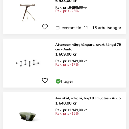
6 933,00 kr
Rek. pris
9 298,00 kr
Rek. pris -25%
Leveranstid: 11 - 16 arbetsdagar
Afteroom vägghängare, svart, längd 79
cm - Audo
1 609,00 kr
Rek. pris
1 949,00 kr
Rek. pris -17%
I lager
Aer skål, rökgrå, höjd 9 cm, glas - Audo
1 640,00 kr
Rek. pris
1 949,00 kr
Rek. pris -15%