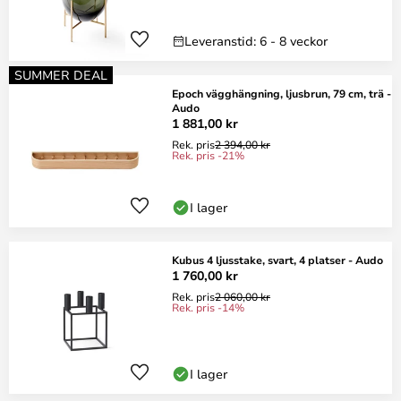
Leveranstid: 6 - 8 veckor
SUMMER DEAL
Epoch vägghängning, ljusbrun, 79 cm, trä -
Audo
1 881,00 kr
Rek. pris
2 394,00 kr
Rek. pris -21%
I lager
Kubus 4 ljusstake, svart, 4 platser - Audo
1 760,00 kr
Rek. pris
2 060,00 kr
Rek. pris -14%
I lager