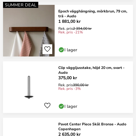
SUMMER DEAL
Epoch vägghängning, mörkbrun, 79 cm,
trä - Audo
1 881,00 kr
Rek. pris
2 394,00 kr
Rek. pris -21%
I lager
Clip väggljusstake, höjd 20 cm, svart -
Audo
375,00 kr
Rek. pris
390,00 kr
Rek. pris -3%
I lager
Pavot Center Piece Skål Bronse - Audo
Copenhagen
2 635,00 kr