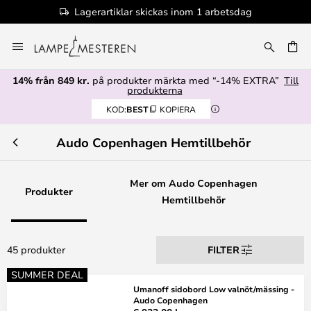
Lagerartiklar skickas inom 1 arbetsdag
Hoppa
till
innehållet
14% från 849 kr.
på produkter märkta med “-14% EXTRA”
Till
produkterna
KOD:
BEST
KOPIERA
Audo Copenhagen Hemtillbehör
Mer om Audo Copenhagen
Produkter
Hemtillbehör
45 produkter
FILTER
SUMMER DEAL
Umanoff sidobord Low valnöt/mässing -
Audo Copenhagen