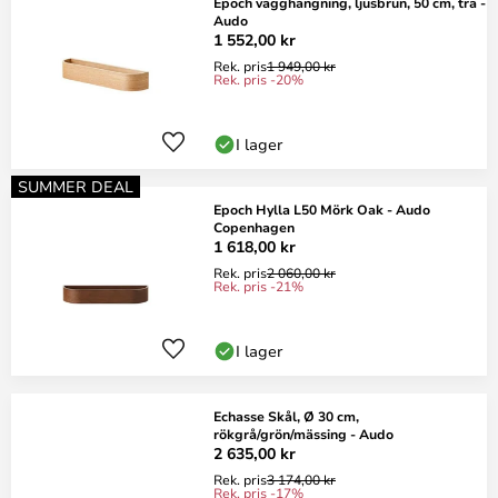
Epoch vägghängning, ljusbrun, 50 cm, trä -
Audo
1 552,00 kr
Rek. pris
1 949,00 kr
Rek. pris -20%
I lager
SUMMER DEAL
Epoch Hylla L50 Mörk Oak - Audo
Copenhagen
1 618,00 kr
Rek. pris
2 060,00 kr
Rek. pris -21%
I lager
Echasse Skål, Ø 30 cm,
rökgrå/grön/mässing - Audo
2 635,00 kr
Rek. pris
3 174,00 kr
Rek. pris -17%