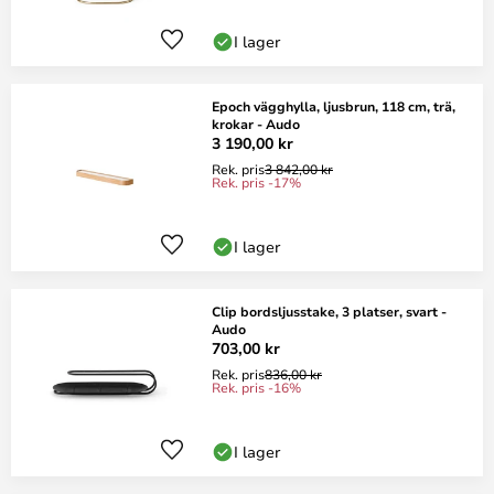
I lager
Epoch vägghylla, ljusbrun, 118 cm, trä,
krokar - Audo
3 190,00 kr
Rek. pris
3 842,00 kr
Rek. pris -17%
I lager
Clip bordsljusstake, 3 platser, svart -
Audo
703,00 kr
Rek. pris
836,00 kr
Rek. pris -16%
I lager