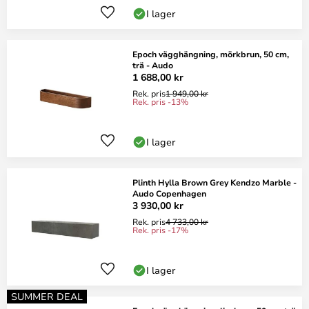
I lager
Epoch vägghängning, mörkbrun, 50 cm,
trä - Audo
1 688,00 kr
Rek. pris
1 949,00 kr
Rek. pris -13%
I lager
Plinth Hylla Brown Grey Kendzo Marble -
Audo Copenhagen
3 930,00 kr
Rek. pris
4 733,00 kr
Rek. pris -17%
I lager
SUMMER DEAL