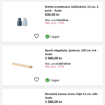
Bottle kryddkvarn, blå/bokträ, 12 cm, 2-
pack – Audo
630,00 kr
Rek. pris
724,00 kr
Rek. pris -13%
I lager
Epoch vägghylla, ljusbrun, 150 cm, trä -
Audo
3 560,00 kr
Rek. pris
4 287,00 kr
Rek. pris -17%
I lager
Etruskisk kanna, krom, höjd 11 cm, stål -
Audo
1 066,00 kr