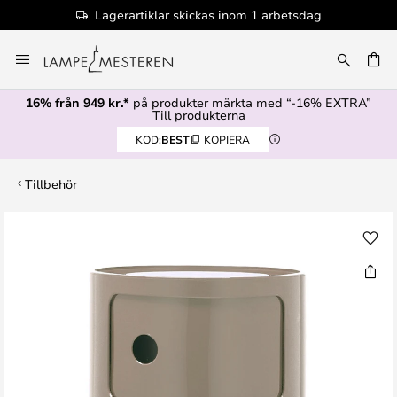
Lagerartiklar skickas inom 1 arbetsdag
Hoppa
till
innehållet
16% från 949 kr.*
på produkter märkta med “-16% EXTRA”
Till produkterna
KOD:
BEST
KOPIERA
Tillbehör
Hoppa
till
slutet
av
bildgalleriet