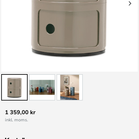
Hoppa
1 359,00 kr
till
inkl. moms.
början
av
bildgalleriet