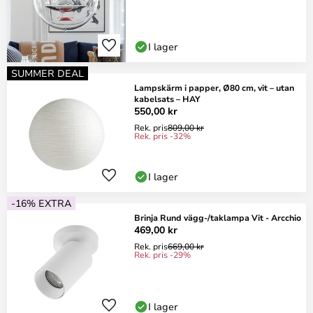
I lager
SUMMER DEAL
Lampskärm i papper, Ø80 cm, vit – utan
kabelsats – HAY
550,00 kr
Rek. pris
809,00 kr
Rek. pris -32%
I lager
-16% EXTRA
Brinja Rund vägg-/taklampa Vit - Arcchio
469,00 kr
Rek. pris
669,00 kr
Rek. pris -29%
I lager