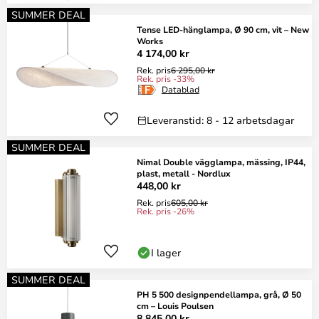
SUMMER DEAL
Tense LED-hänglampa, Ø 90 cm, vit – New
Works
4 174,00 kr
Rek. pris
6 295,00 kr
Rek. pris -33%
Datablad
Leveranstid: 8 - 12 arbetsdagar
SUMMER DEAL
Nimal Double vägglampa, mässing, IP44,
plast, metall - Nordlux
448,00 kr
Rek. pris
605,00 kr
Rek. pris -26%
I lager
SUMMER DEAL
PH 5 500 designpendellampa, grå, Ø 50
cm – Louis Poulsen
8 845,00 kr