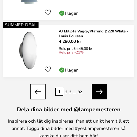
I lager
SUMMER DEAL
AJ Eklipta Vägg-/Plafond Ø220 White -
Louis Poulsen
4 280,00 kr
Rek. pris
5 445,00 kr
Rek. pris -21%
I lager
Sidan
1
2
3
...
82
Föregående
Nästa
Dela dina bilder med @lampemesteren
Inspirera och låt dig inspireras, från ett unikt hem till ett
annat. Tagga dina bilder med #yesLampemesteren så
kanske du ser ditt hem här!