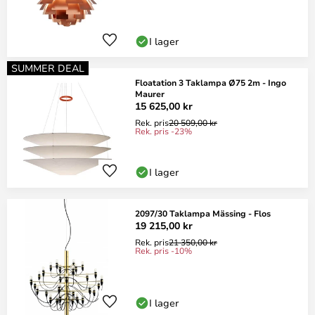
I lager
SUMMER DEAL
Floatation 3 Taklampa Ø75 2m - Ingo
Maurer
15 625,00 kr
Rek. pris
20 509,00 kr
Rek. pris -23%
I lager
2097/30 Taklampa Mässing - Flos
19 215,00 kr
Rek. pris
21 350,00 kr
Rek. pris -10%
I lager