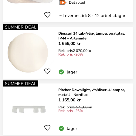
Datablad
Leveranstid: 8 - 12 arbetsdagar
SUMMER DEAL
Dioscuri 14 tak-/vägglampa, opalglas,
IP44 – Artemide
1 656,00 kr
Rek. pris
2 070,00 kr
Rek. pris -20%
I lager
SUMMER DEAL
Pitcher Downlight, vit/silver, 4 lampor,
metall – Nordlux
1 165,00 kr
Rek. pris
1 573,00 kr
Rek. pris -26%
I lager