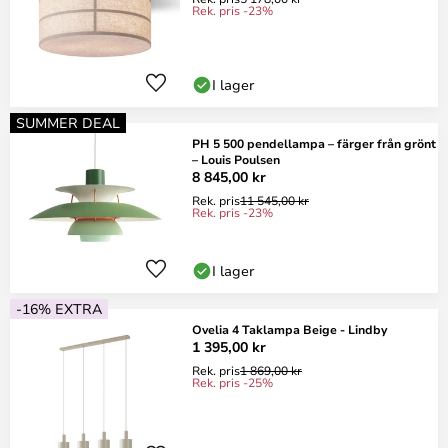
Rek. pris -23%
I lager
SUMMER DEAL
PH 5 500 pendellampa – färger från grönt
– Louis Poulsen
8 845,00 kr
Rek. pris
11 545,00 kr
Rek. pris -23%
I lager
-16% EXTRA
Ovelia 4 Taklampa Beige - Lindby
1 395,00 kr
Rek. pris
1 869,00 kr
Rek. pris -25%