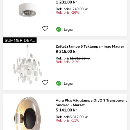
1 281,00 kr
Rek. pris
1 749,00 kr
Rek. pris -26%
I lager
SUMMER DEAL
Zettel'z lampe 5 Taklampa - Ingo Maurer
9 315,00 kr
Rek. pris
11 915,00 kr
Rek. pris -21%
I lager
Aura Plus Vägglampa On/Off Transparent
Smoked - Marset
5 141,00 kr
Rek. pris
5 817,00 kr
Rek. pris -11%