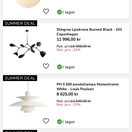
I lager
SUMMER DEAL
Stingray Ljuskrona Burned Black - 101
Copenhagen
11 996,00 kr
Rek. pris
15 908,00 kr
Rek. pris -24%
I lager
SUMMER DEAL
PH 5 500 pendellampa Monochrome
White – Louis Poulsen
8 625,00 kr
Rek. pris
11 545,00 kr
Rek. pris -25%
I lager