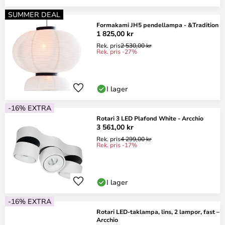
SUMMER DEAL
Formakami JH5 pendellampa - &Tradition
1 825,00 kr
Rek. pris
2 530,00 kr
Rek. pris -27%
I lager
-16% EXTRA
Rotari 3 LED Plafond White - Arcchio
3 561,00 kr
Rek. pris
4 299,00 kr
Rek. pris -17%
I lager
-16% EXTRA
Rotari LED-taklampa, lins, 2 lampor, fast –
Arcchio