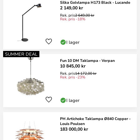
Silka Golvlampa H173 Black - Lucande
2 149,00 kr
Rek. pris
2 649,00 kr
Rek. pris -18%
I lager
SUMMER DEAL
Fun 10 DM Taklampa - Verpan
10 845,00 kr
Rek. pris
14 172,00 kr
Rek. pris -23%
I lager
PH Artichoke Taklampa Ø840 Copper -
Louis Poulsen
183 000,00 kr