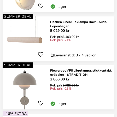
I lager
SUMMER DEAL
Hashira Linear Taklampa Raw - Audo
Copenhagen
5 029,00 kr
Rek. pris
6 403,00 kr
Rek. pris -21%
Leveranstid: 3 - 4 veckor
SUMMER DEAL
Flowerpot VP8 vägglampa, stickkontakt,
gråbeige - &TRADITION
2 866,00 kr
Rek. pris
3 725,00 kr
Rek. pris -23%
I lager
-16% EXTRA