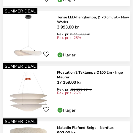
SUMMER DEAL
Tense LED-hänglampa, Ø 70 cm, vit – New
Works
3 993,00 kr
Rek. pris
5 595,00 kr
Rek. pris -28%
I lager
SUMMER DEAL
Floatation 2 Taklampa Ø100 2m - Ingo
Maurer
17 159,00 kr
Rek. pris
23 399,00 kr
Rek. pris -26%
I lager
SUMMER DEAL
Malodin Plafond Beige - Nordlux
992,00 kr