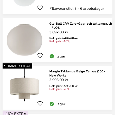
Leveranstid: 3 - 6 arbetsdagar
Glo-Ball C/W Zero vägg- och taklampa, vit
– FLOS
3 092,00 kr
Rek. pris
3 435,00 kr
Rek. pris -10%
I lager
SUMMER DEAL
Margin Taklampa Beige Canvas Ø50 -
New Works
3 993,00 kr
Rek. pris
5 595,00 kr
Rek. pris -28%
I lager
-16% EXTRA