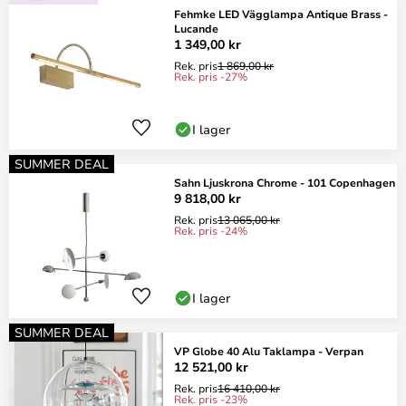
Fehmke LED Vägglampa Antique Brass -
Lucande
1 349,00 kr
Rek. pris
1 869,00 kr
Rek. pris -27%
I lager
SUMMER DEAL
Sahn Ljuskrona Chrome - 101 Copenhagen
9 818,00 kr
Rek. pris
13 065,00 kr
Rek. pris -24%
I lager
SUMMER DEAL
VP Globe 40 Alu Taklampa - Verpan
12 521,00 kr
Rek. pris
16 410,00 kr
Rek. pris -23%