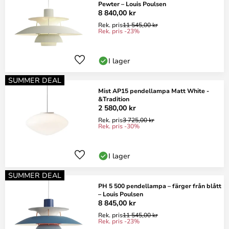
Pewter – Louis Poulsen
8 840,00 kr
Rek. pris
11 545,00 kr
Rek. pris -23%
I lager
SUMMER DEAL
Mist AP15 pendellampa Matt White -
&Tradition
2 580,00 kr
Rek. pris
3 725,00 kr
Rek. pris -30%
I lager
SUMMER DEAL
PH 5 500 pendellampa – färger från blått
– Louis Poulsen
8 845,00 kr
Rek. pris
11 545,00 kr
Rek. pris -23%