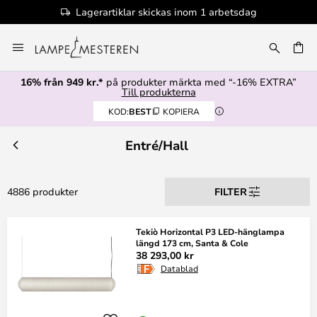
100+ designervarumärken
Hoppa
till
innehållet
16% från 949 kr.*
på produkter märkta med “-16% EXTRA”
Till produkterna
KOD:
BEST
KOPIERA
Entré/Hall
4886 produkter
FILTER
Tekiò Horizontal P3 LED-hänglampa
längd 173 cm, Santa & Cole
38 293,00 kr
Datablad