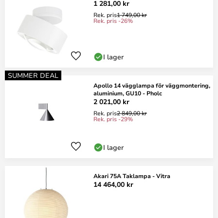
1 281,00 kr
Rek. pris
1 749,00 kr
Rek. pris -26%
I lager
SUMMER DEAL
Apollo 14 vägglampa för väggmontering,
aluminium, GU10 - Pholc
2 021,00 kr
Rek. pris
2 849,00 kr
Rek. pris -29%
I lager
Akari 75A Taklampa - Vitra
14 464,00 kr