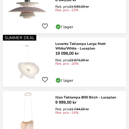
Rek. pris
11 545,00 kr
Rek. pris -23%
I lager
SUMMER DEAL
Levante Taklampa Large Matt
White/White - Luceplan
19 098,00 kr
Rek. pris
23 873,00 kr
Rek. pris -20%
I lager
Illan Taklampa Ø60 Birch - Luceplan
9 999,00 kr
Rek. pris
11 744,00 kr
Rek. pris -14%