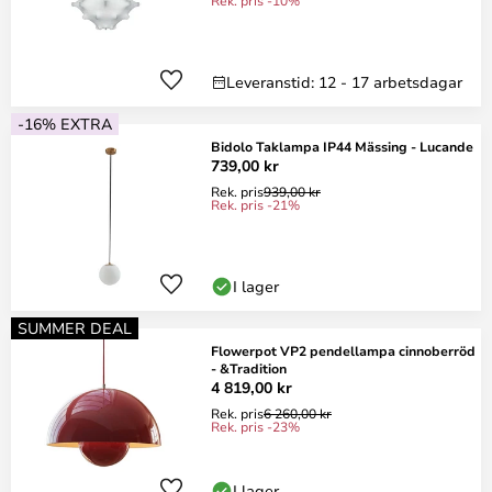
Rek. pris -10%
Leveranstid: 12 - 17 arbetsdagar
-16% EXTRA
Bidolo Taklampa IP44 Mässing - Lucande
739,00 kr
Rek. pris
939,00 kr
Rek. pris -21%
I lager
SUMMER DEAL
Flowerpot VP2 pendellampa cinnoberröd
- &Tradition
4 819,00 kr
Rek. pris
6 260,00 kr
Rek. pris -23%
I lager