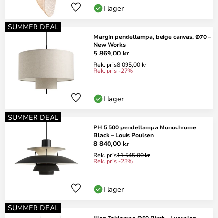
I lager
SUMMER DEAL
Margin pendellampa, beige canvas, Ø70 –
New Works
5 869,00 kr
Rek. pris
8 095,00 kr
Rek. pris -27%
I lager
SUMMER DEAL
PH 5 500 pendellampa Monochrome
Black – Louis Poulsen
8 840,00 kr
Rek. pris
11 545,00 kr
Rek. pris -23%
I lager
SUMMER DEAL
Illan Taklampa Ø80 Birch - Luceplan