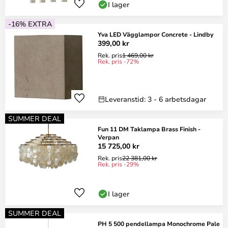
I lager
-16% EXTRA
Yva LED Vägglampor Concrete - Lindby
399,00 kr
Rek. pris
1 469,00 kr
Rek. pris -72%
Leveranstid: 3 - 6 arbetsdagar
SUMMER DEAL
Fun 11 DM Taklampa Brass Finish -
Verpan
15 725,00 kr
Rek. pris
22 381,00 kr
Rek. pris -29%
I lager
SUMMER DEAL
PH 5 500 pendellampa Monochrome Pale