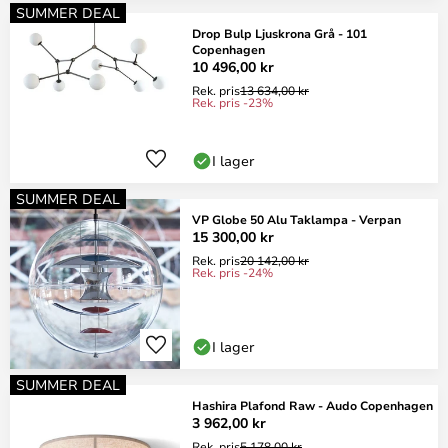
SUMMER DEAL
Drop Bulp Ljuskrona Grå - 101
Copenhagen
10 496,00 kr
Rek. pris
13 634,00 kr
Rek. pris -23%
I lager
SUMMER DEAL
VP Globe 50 Alu Taklampa - Verpan
15 300,00 kr
Rek. pris
20 142,00 kr
Rek. pris -24%
I lager
SUMMER DEAL
Hashira Plafond Raw - Audo Copenhagen
3 962,00 kr
Rek. pris
5 178,00 kr