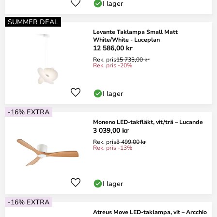
I lager
SUMMER DEAL
Levante Taklampa Small Matt
White/White - Luceplan
12 586,00 kr
Rek. pris
15 733,00 kr
Rek. pris -20%
I lager
-16% EXTRA
Moneno LED-takfläkt, vit/trä – Lucande
3 039,00 kr
Rek. pris
3 499,00 kr
Rek. pris -13%
I lager
-16% EXTRA
Atreus Move LED-taklampa, vit – Arcchio