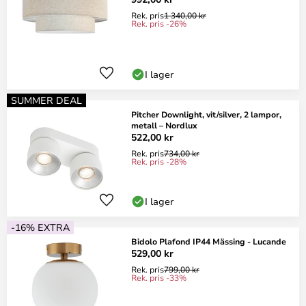
Rek. pris
1 340,00 kr
Rek. pris -26%
I lager
SUMMER DEAL
Pitcher Downlight, vit/silver, 2 lampor,
metall – Nordlux
522,00 kr
Rek. pris
734,00 kr
Rek. pris -28%
I lager
-16% EXTRA
Bidolo Plafond IP44 Mässing - Lucande
529,00 kr
Rek. pris
799,00 kr
Rek. pris -33%