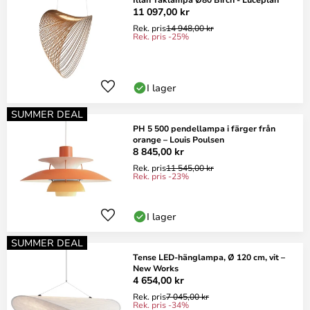
11 097,00 kr
Rek. pris
14 948,00 kr
Rek. pris -25%
I lager
SUMMER DEAL
PH 5 500 pendellampa i färger från
orange – Louis Poulsen
8 845,00 kr
Rek. pris
11 545,00 kr
Rek. pris -23%
I lager
SUMMER DEAL
Tense LED-hänglampa, Ø 120 cm, vit –
New Works
4 654,00 kr
Rek. pris
7 045,00 kr
Rek. pris -34%