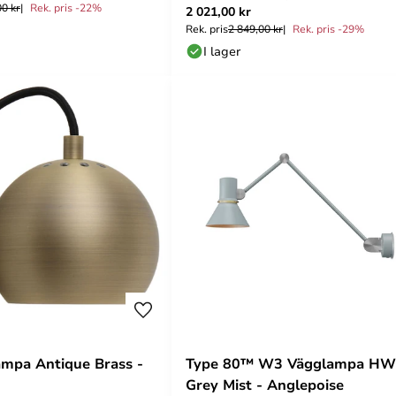
00 kr
Rek. pris -22%
2 021,00 kr
- Pholc
Rek. pris
2 849,00 kr
Rek. pris -29%
I lager
ampa Antique Brass -
Type 80™ W3 Vägglampa HW
Grey Mist - Anglepoise