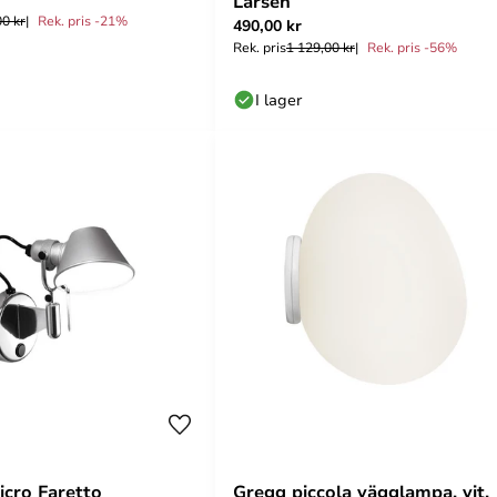
Larsen
00 kr
Rek. pris -21%
490,00 kr
Rek. pris
1 129,00 kr
Rek. pris -56%
I lager
cro Faretto
Gregg piccola vägglampa, vit,