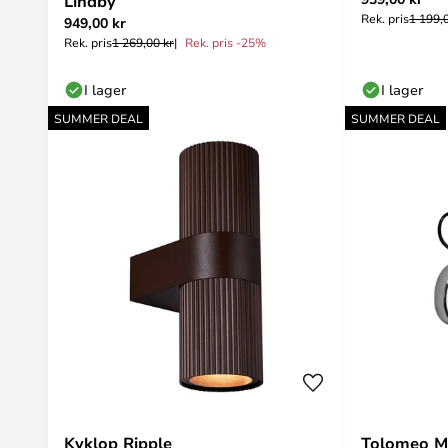
Lindby
Rek. pris
1 199,
949,00 kr
Rek. pris
1 269,00 kr
Rek. pris -25%
I lager
I lager
SUMMER DEAL
SUMMER DEAL
Kyklop Ripple
Tolomeo Mi