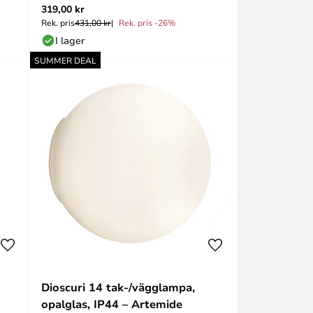
319,00 kr
Rek. pris
431,00 kr
Rek. pris -26%
I lager
SUMMER DEAL
Dioscuri 14 tak-/vägglampa,
opalglas, IP44 – Artemide