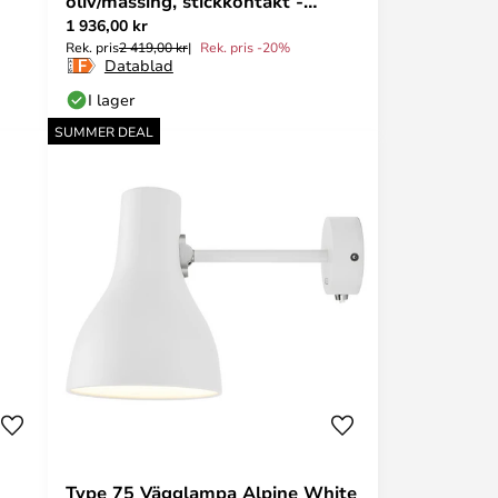
oliv/mässing, stickkontakt -
1 936,00 kr
UMAGE
Rek. pris
2 419,00 kr
Rek. pris -20%
Datablad
I lager
SUMMER DEAL
Type 75 Vägglampa Alpine White