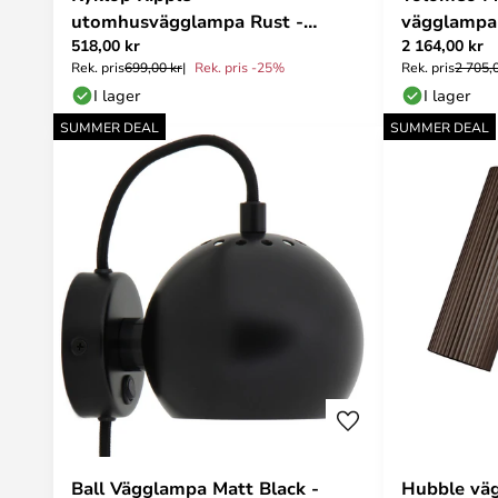
utomhusvägglampa Rust -
vägglampa
518,00 kr
2 164,00 kr
Nordlux
aluminium 
Rek. pris
699,00 kr
Rek. pris -25%
Rek. pris
2 705,
I lager
I lager
SUMMER DEAL
SUMMER DEAL
Ball Vägglampa Matt Black -
Hubble vä