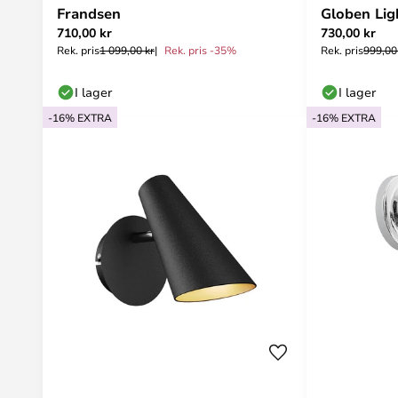
Frandsen
Globen Lig
710,00 kr
730,00 kr
Rek. pris
1 099,00 kr
Rek. pris -35%
Rek. pris
999,00
I lager
I lager
-16% EXTRA
-16% EXTRA