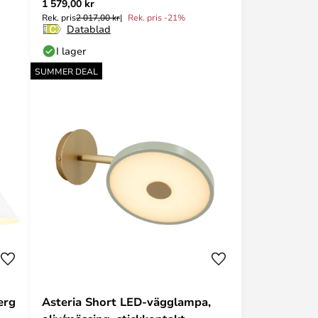
1 579,00 kr
Rek. pris
2 017,00 kr
Rek. pris -21%
Datablad
I lager
SUMMER DEAL
erg
Asteria Short LED-vägglampa,