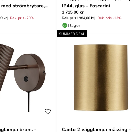
 med strömbrytare,
IP44, glas - Foscarini
1 715,00 kr
- Artemide
00 kr
Rek. pris -20%
Rek. pris
1 984,00 kr
Rek. pris -13%
I lager
SUMMER DEAL
gglampa brons -
Canto 2 vägglampa mässing -