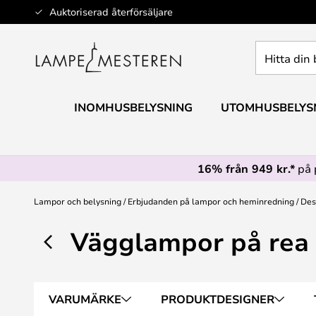
Hoppa
Auktoriserad återförsäljare
till
innehållet
Hitta
din
belysning
INOMHUSBELYSNING
UTOMHUSBELYS
16% från 949 kr.*
på 
Lampor och belysning
Erbjudanden på lampor och heminredning
Des
Vägglampor på rea
VARUMÄRKE
PRODUKTDESIGNER