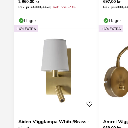
2 960,00 kr
697,00 kr
Rek. pris
3 889,00 kr
Rek. pris -23%
Rek. pris
990,00
I lager
I lager
-16% EXTRA
-16% EXTRA
Aiden Vägglampa White/Brass -
Amrei Vägg
939,00 kr