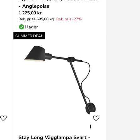
- Anglepoise
1 225,00 kr
Rek. pris
1 695,00 kr
Rek. pris -27%
I lager
SUMMER DEAL
Stay Long Vägglampa Svart -