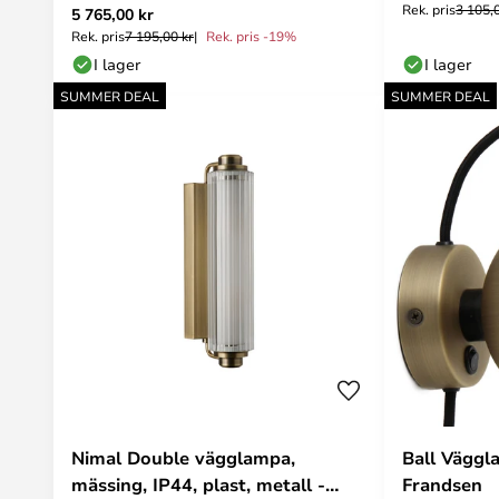
Rek. pris
3 105,
5 765,00 kr
Rek. pris
7 195,00 kr
Rek. pris -19%
I lager
I lager
SUMMER DEAL
SUMMER DEAL
Nimal Double vägglampa,
Ball Väggl
mässing, IP44, plast, metall -
Frandsen