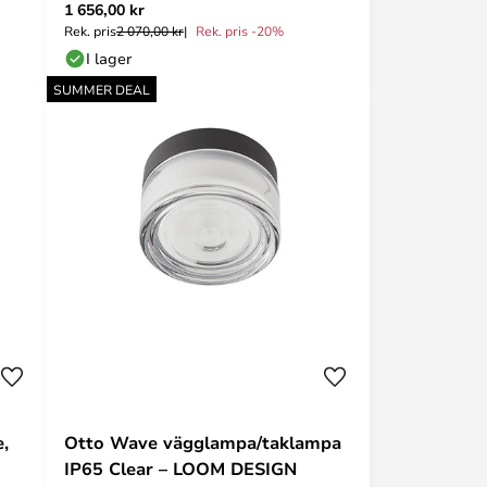
1 656,00 kr
Rek. pris
2 070,00 kr
Rek. pris -20%
I lager
SUMMER DEAL
,
Otto Wave vägglampa/taklampa
IP65 Clear – LOOM DESIGN