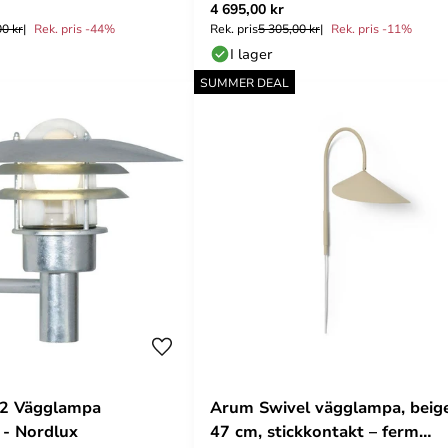
4 695,00 kr
00 kr
Rek. pris -44%
Rek. pris
5 305,00 kr
Rek. pris -11%
I lager
SUMMER DEAL
32 Vägglampa
Arum Swivel vägglampa, beige
 - Nordlux
47 cm, stickkontakt – ferm