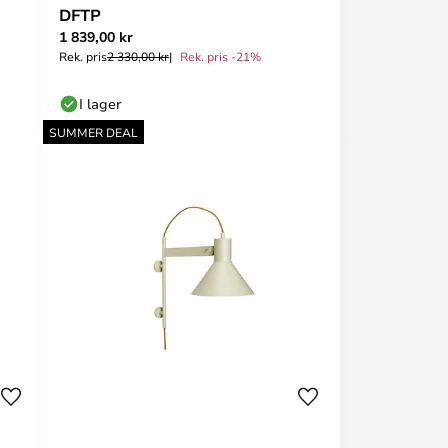
DFTP
1 839,00 kr
Rek. pris
2 330,00 kr
Rek. pris -21%
I lager
SUMMER DEAL