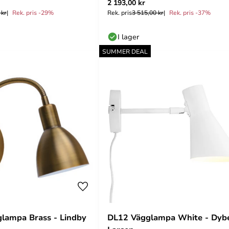
2 193,00 kr
LIVING
 kr
Rek. pris -29%
Rek. pris
3 515,00 kr
Rek. pris -37%
I lager
SUMMER DEAL
lampa Brass - Lindby
DL12 Vägglampa White - Dyb