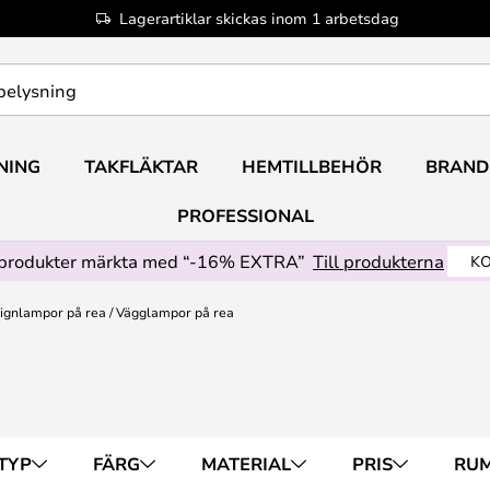
Lagerartiklar skickas inom 1 arbetsdag
NING
TAKFLÄKTAR
HEMTILLBEHÖR
BRAND
PROFESSIONAL
produkter märkta med “-16% EXTRA”
Till produkterna
KO
ignlampor på rea
Vägglampor på rea
TYP
FÄRG
MATERIAL
PRIS
RU