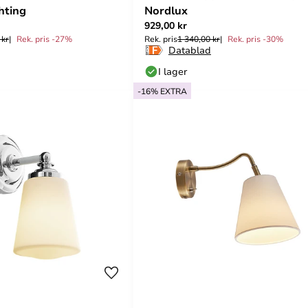
hting
Nordlux
929,00 kr
 kr
Rek. pris -27%
Rek. pris
1 340,00 kr
Rek. pris -30%
Datablad
I lager
-16% EXTRA