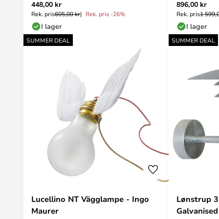
448,00 kr
896,00 kr
Nordlux
Rek. pris
605,00 kr
Rek. pris -26%
Rek. pris
1 599,
I lager
I lager
SUMMER DEAL
SUMMER DEAL
Lucellino NT Vägglampe - Ingo
Lønstrup 
Maurer
Galvanised