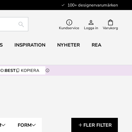
100+ designervarumärken
SÖK
Kundservice
Logga in
Varukorg
S
INSPIRATION
NYHETER
REA
D:
BEST
KOPIERA
M
FORM
FLER FILTER