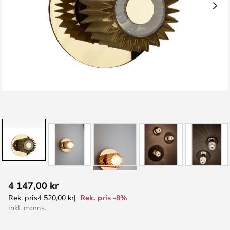
Hoppa
4 147,00 kr
till
Rek. pris -8%
Rek. pris
4 520,00 kr
början
inkl. moms.
av
bildgalleriet