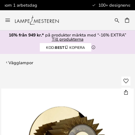
100+ designervarumärken
Hoppa
till
innehållet
16% från 949 kr.*
på produkter märkta med “-16% EXTRA”
Till produkterna
KOD:
BEST
KOPIERA
Vägglampor
Hoppa
till
slutet
av
bildgalleriet