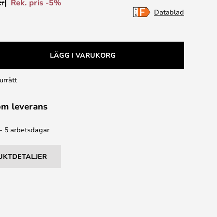
Rek. pris -5%
kr
Datablad
LÄGG I VARUKORG
urrätt
om leverans
 - 5 arbetsdagar
UKTDETALJER