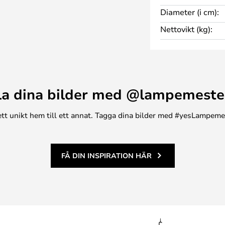
Diameter (i cm):
Nettovikt (kg):
r upplyst ett RA eller CRI
deras på en skala från 0 till 100
etsamma som man får från
la dina bilder med @lampemeste
ett CRI värde på mer än 80.
n ett unikt hem till ett annat. Tagga dina bilder med #yesLampem
uset färg. En glödlampa med en
en mest optimala ljusfärgen att
FÅ DIN INSPIRATION HÄR
erna om året ska man gå efter en