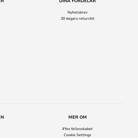
ER
DINA FÖRDELAR
Nyhetsbrev
30 dagars returrätt
EN
MER OM
#Yes fellesskabet
Cookie Settings