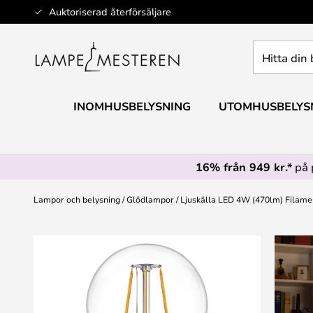
Hoppa
Auktoriserad återförsäljare
till
innehållet
Hitta
din
belysning
INOMHUSBELYSNING
UTOMHUSBELYS
16% från 949 kr.*
på 
Lampor och belysning
Glödlampor
Ljuskälla LED 4W (470lm) Filamen
Hoppa
till
slutet
av