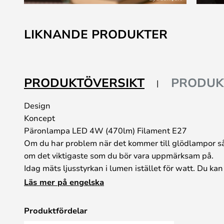
Hoppa
till
LIKNANDE PRODUKTER
början
av
bildgalleriet
PRODUKTÖVERSIKT
PRODUK
Design
Koncept
Päronlampa LED 4W (470lm) Filament E27
Om du har problem när det kommer till glödlampor så
om det viktigaste som du bör vara uppmärksam på.
Idag mäts ljusstyrkan i lumen istället för watt. Du ka
nedanstående tabell.
Läs mer på engelska
15W = 140 lumen
25W = 250 lumen
Produktfördelar
40W = 470 lumen