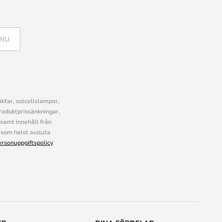
 NU
ktar, solcellslampor,
roduktprissänkningar,
samt innehåll från
som helst avsluta
ersonuppgiftspolicy
.