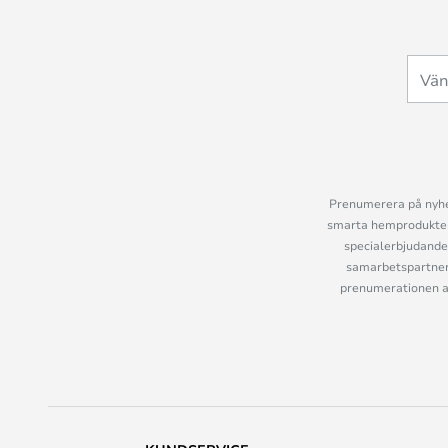
Prenumerera på nyhet
smarta hemprodukter 
specialerbjudande
samarbetspartner
prenumerationen ant