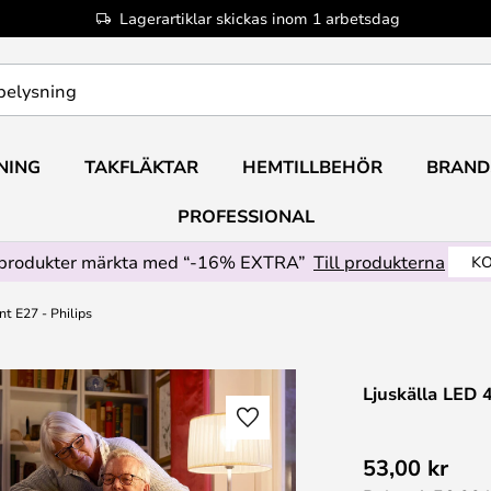
Lagerartiklar skickas inom 1 arbetsdag
NING
TAKFLÄKTAR
HEMTILLBEHÖR
BRAND
PROFESSIONAL
produkter märkta med “-16% EXTRA”
Till produkterna
KO
t E27 - Philips
Ljuskälla LED 
53,00 kr