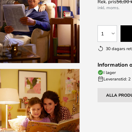
Rek. pris
56,00 
inkl. moms.
1
30 dagars ret
Information 
I lager
Leveranstid: 2
ALLA PROD