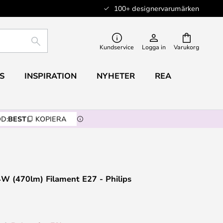
100+ designervarumärken
SÖK
Kundservice
Logga in
Varukorg
S
INSPIRATION
NYHETER
REA
D:
BEST
KOPIERA
4W (470lm) Filament E27 - Philips