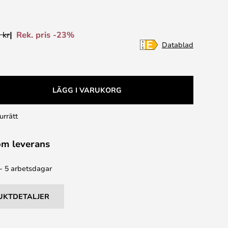
Rek. pris -23%
 kr
Datablad
LÄGG I VARUKORG
urrätt
om leverans
 - 5 arbetsdagar
UKTDETALJER