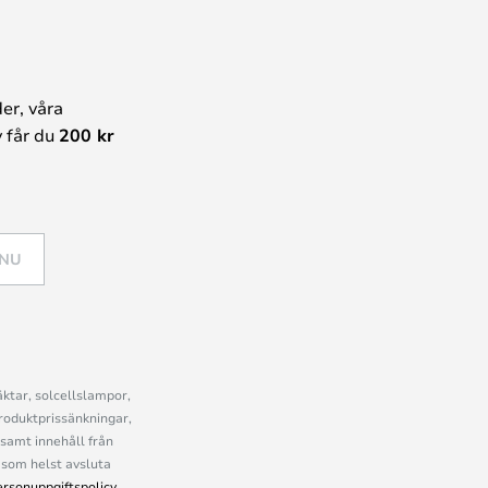
er, våra
 får du
200 kr
 NU
ktar, solcellslampor,
roduktprissänkningar,
samt innehåll från
som helst avsluta
ersonuppgiftspolicy
.