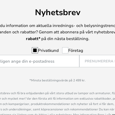
Nyhetsbrev
du information om aktuella inrednings- och belysningstrend
anden och rabatter? Genom att abonnera på vårt nyhetsbrev
rabatt*
på din nästa beställning.
Privatkund
Företag
PRENUMERERA
*Minsta beställningsvärde på 2 499 kr.
sbrev och få bra erbjudanden på vårt stora utbud av lampor och armaturer, flä
och mycket mer! Var den första att få information om exklusiva rabattkoder, p
n och kampanjpriser, produktrekommendationer och nyheter så fort vi får dem, 
s och undersökningar, samt köprecensioner och rekommendationer Du kan när 
ingen via länken som du hittar i alla nyhetsbrev. Mer information finns i vår
p