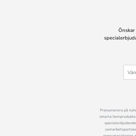
Önskar 
specialerbjud
Prenumerera på nyhet
smarta hemprodukter 
specialerbjudande
samarbetspartner
prenumerationen ant