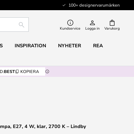
100+ designervarumärken
SÖK
Kundservice
Logga in
Varukorg
S
INSPIRATION
NYHETER
REA
D:
BEST
KOPIERA
mpa, E27, 4 W, klar, 2700 K – Lindby