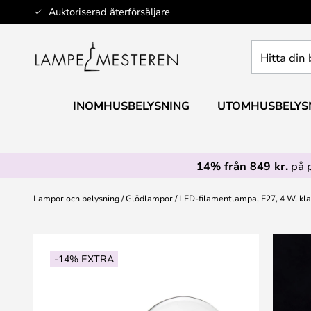
Hoppa
Auktoriserad återförsäljare
till
innehållet
Hitta
din
belysning
INOMHUSBELYSNING
UTOMHUSBELYS
14% från 849 kr.
på 
Lampor och belysning
Glödlampor
LED-filamentlampa, E27, 4 W, kla
Hoppa
till
-14% EXTRA
slutet
av