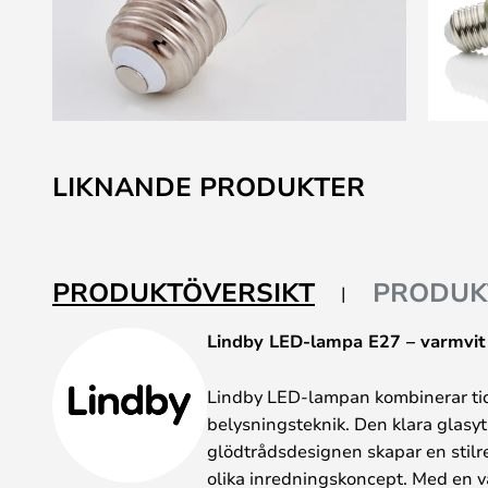
Hoppa
till
LIKNANDE PRODUKTER
början
av
bildgalleriet
PRODUKTÖVERSIKT
PRODUK
Lindby LED-lampa E27 – varmvit 
Lindby LED-lampan kombinerar ti
belysningsteknik. Den klara glasyt
glödtrådsdesignen skapar en stilre
olika inredningskoncept. Med en 