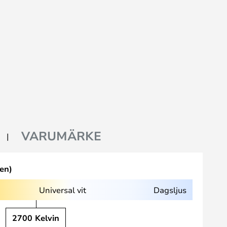
VARUMÄRKE
en)
Universal vit
Dagsljus
2700 Kelvin