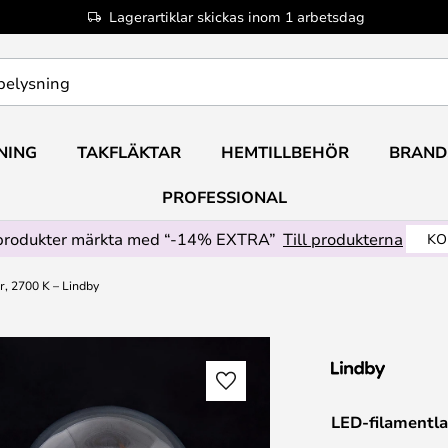
Lagerartiklar skickas inom 1 arbetsdag
NING
TAKFLÄKTAR
HEMTILLBEHÖR
BRAND
PROFESSIONAL
produkter märkta med “-14% EXTRA”
Till produkterna
KO
r, 2700 K – Lindby
LED-filamentla