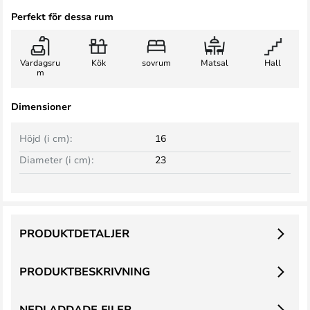
Perfekt för dessa rum
Vardagsru
Kök
sovrum
Matsal
Hall
m
Dimensioner
Höjd (i cm):
16
Diameter (i cm):
23
PRODUKTDETALJER
PRODUKTBESKRIVNING
NEDLADDADE FILER