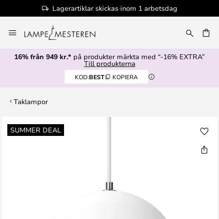
Lagerartiklar skickas inom 1 arbetsdag
Hoppa
till
innehållet
16% från 949 kr.*
på produkter märkta med “-16% EXTRA”
Till produkterna
KOD:
BEST
KOPIERA
Taklampor
Hoppa
SUMMER DEAL
till
slutet
av
bildgalleriet