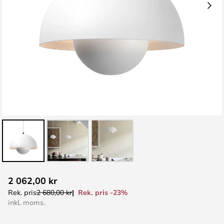
Hoppa
2 062,00 kr
till
Rek. pris -23%
Rek. pris
2 680,00 kr
början
inkl. moms.
av
bildgalleriet