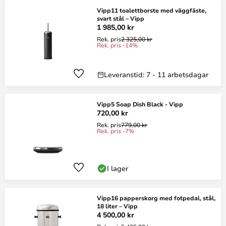
Vipp11 toalettborste med väggfäste,
svart stål – Vipp
1 985,00 kr
Rek. pris
2 325,00 kr
Rek. pris -14%
Leveranstid: 7 - 11 arbetsdagar
Vipp5 Soap Dish Black - Vipp
720,00 kr
Rek. pris
779,00 kr
Rek. pris -7%
I lager
Vipp16 papperskorg med fotpedal, stål,
18 liter – Vipp
4 500,00 kr