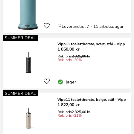
Leveranstid: 7 - 11 arbetsdagar
SUMMER DEAL
Vipp11 toalettborste, svart, stål – Vipp
1 850,00 kr
Rek. pris
2 325,00 kr
Rek. pris -20%
I lager
SUMMER DEAL
Vipp11 toalettborste, beige, stål - Vipp
1 822,00 kr
Rek. pris
2 325,00 kr
Rek. pris -21%