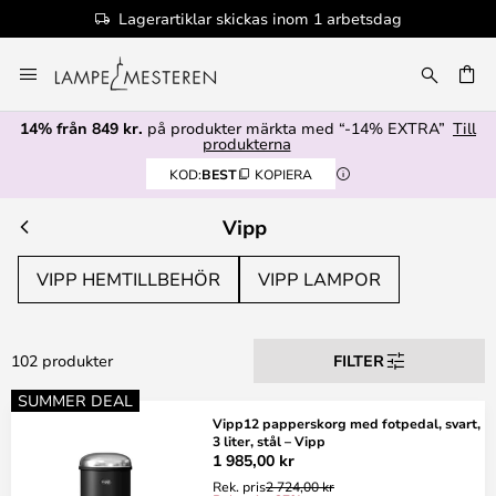
Lagerartiklar skickas inom 1 arbetsdag
Hoppa
till
innehållet
14% från 849 kr.
på produkter märkta med “-14% EXTRA”
Till
produkterna
KOD:
BEST
KOPIERA
Vipp
VIPP HEMTILLBEHÖR
VIPP LAMPOR
102 produkter
FILTER
SUMMER DEAL
Vipp12 papperskorg med fotpedal, svart,
3 liter, stål – Vipp
1 985,00 kr
Rek. pris
2 724,00 kr