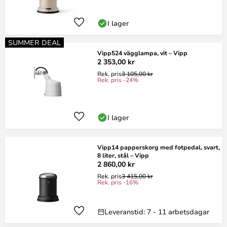
I lager
SUMMER DEAL
Vipp524 vägglampa, vit – Vipp
2 353,00 kr
Rek. pris
3 105,00 kr
Rek. pris -24%
I lager
Vipp14 papperskorg med fotpedal, svart,
8 liter, stål – Vipp
2 860,00 kr
Rek. pris
3 415,00 kr
Rek. pris -16%
Leveranstid: 7 - 11 arbetsdagar