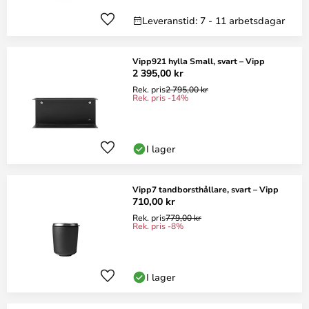
Leveranstid: 7 - 11 arbetsdagar
Vipp921 hylla Small, svart – Vipp
2 395,00 kr
Rek. pris
2 795,00 kr
Rek. pris -14%
I lager
Vipp7 tandborsthållare, svart – Vipp
710,00 kr
Rek. pris
779,00 kr
Rek. pris -8%
I lager