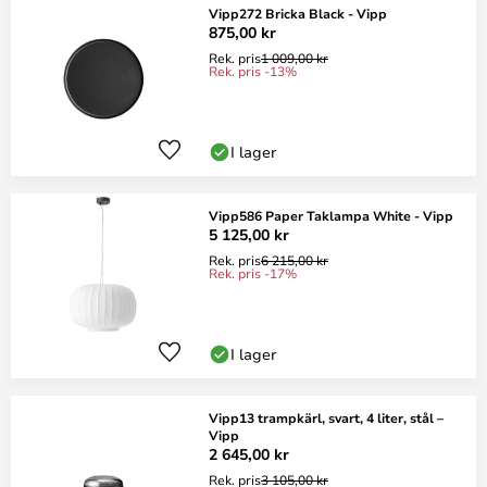
Vipp272 Bricka Black - Vipp
875,00 kr
Rek. pris
1 009,00 kr
Rek. pris -13%
I lager
Vipp586 Paper Taklampa White - Vipp
5 125,00 kr
Rek. pris
6 215,00 kr
Rek. pris -17%
I lager
Vipp13 trampkärl, svart, 4 liter, stål –
Vipp
2 645,00 kr
Rek. pris
3 105,00 kr