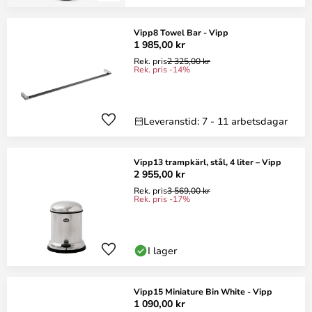
Vipp8 Towel Bar - Vipp
1 985,00 kr
Rek. pris
2 325,00 kr
Rek. pris -14%
Leveranstid: 7 - 11 arbetsdagar
Vipp13 trampkärl, stål, 4 liter – Vipp
2 955,00 kr
Rek. pris
3 569,00 kr
Rek. pris -17%
I lager
Vipp15 Miniature Bin White - Vipp
1 090,00 kr