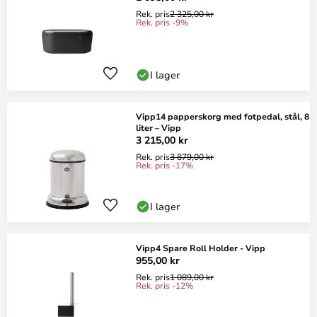
Rek. pris
2 325,00 kr
Rek. pris -9%
I lager
Vipp14 papperskorg med fotpedal, stål, 8
liter – Vipp
3 215,00 kr
Rek. pris
3 879,00 kr
Rek. pris -17%
I lager
Vipp4 Spare Roll Holder - Vipp
955,00 kr
Rek. pris
1 089,00 kr
Rek. pris -12%