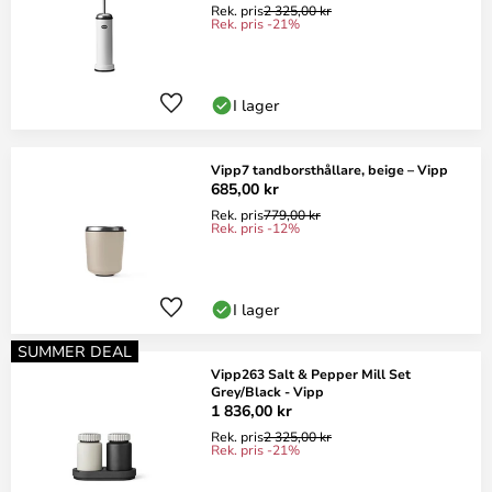
Rek. pris
2 325,00 kr
Rek. pris -21%
I lager
Vipp7 tandborsthållare, beige – Vipp
685,00 kr
Rek. pris
779,00 kr
Rek. pris -12%
I lager
SUMMER DEAL
Vipp263 Salt & Pepper Mill Set
Grey/Black - Vipp
1 836,00 kr
Rek. pris
2 325,00 kr
Rek. pris -21%