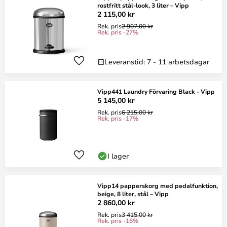
rostfritt stål-look, 3 liter – Vipp
2 115,00 kr
Rek. pris
2 907,00 kr
Rek. pris -27%
Leveranstid: 7 - 11 arbetsdagar
Vipp441 Laundry Förvaring Black - Vipp
5 145,00 kr
Rek. pris
6 215,00 kr
Rek. pris -17%
I lager
Vipp14 papperskorg med pedalfunktion,
beige, 8 liter, stål – Vipp
2 860,00 kr
Rek. pris
3 415,00 kr
Rek. pris -16%