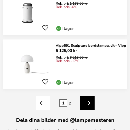
Rek. pris
1 165,00 kr
Rek. pris -6%
I lager
Vipp591 Sculpture bordslampa, vit – Vipp
5 125,00 kr
Rek. pris
6 215,00 kr
Rek. pris -17%
I lager
Sidan
1
2
Föregående
Nästa
Dela dina bilder med @lampemesteren