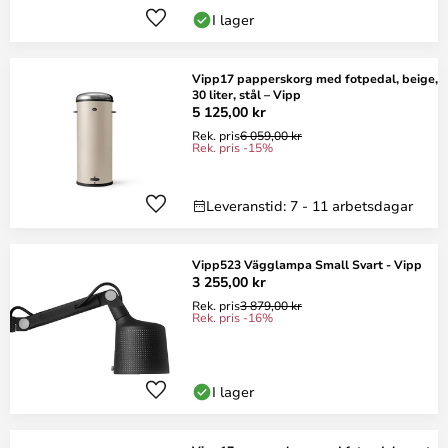
I lager
Vipp17 papperskorg med fotpedal, beige,
30 liter, stål – Vipp
5 125,00 kr
Rek. pris
6 059,00 kr
Rek. pris -15%
Leveranstid: 7 - 11 arbetsdagar
Vipp523 Vägglampa Small Svart - Vipp
3 255,00 kr
Rek. pris
3 879,00 kr
Rek. pris -16%
I lager