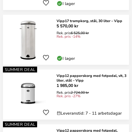
I lager
Vipp17 trampkorg, stål, 30 liter – Vipp
5 570,00 kr
Rek. pris
6 525,00 kr
Rek. pris -14%
I lager
SUMMER DEAL
Vipp12 papperskorg med fotpedal, vit, 3
liter, stål – Vipp
1 985,00 kr
Rek. pris
2 724,00 kr
Rek. pris -27%
Leveranstid: 7 - 11 arbetsdagar
SUMMER DEAL
Vipp12 papperskorg med fotpedal,