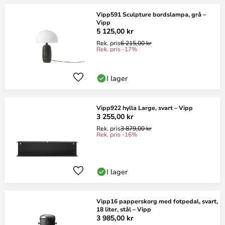
Vipp591 Sculpture bordslampa, grå –
Vipp
5 125,00 kr
Rek. pris
6 215,00 kr
Rek. pris -17%
I lager
Vipp922 hylla Large, svart – Vipp
3 255,00 kr
Rek. pris
3 879,00 kr
Rek. pris -16%
I lager
Vipp16 papperskorg med fotpedal, svart,
18 liter, stål – Vipp
3 985,00 kr