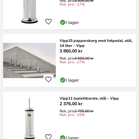
Rek. pris
5 435,00 kr
Rek. pris -17%
I lager
Vipp15 papperskorg med fotpedal, stål,
14 liter – Vipp
3 860,00 kr
Rek. pris
4 659,00 kr
Rek. pris -17%
I lager
Vipp11 toalettborste, stål – Vipp
2 376,00 kr
Rek. pris
2 795,00 kr
Rek. pris -15%
I lager