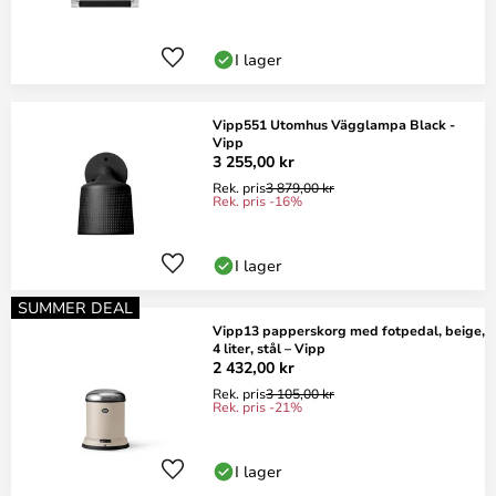
I lager
Vipp551 Utomhus Vägglampa Black -
Vipp
3 255,00 kr
Rek. pris
3 879,00 kr
Rek. pris -16%
I lager
SUMMER DEAL
Vipp13 papperskorg med fotpedal, beige,
4 liter, stål – Vipp
2 432,00 kr
Rek. pris
3 105,00 kr
Rek. pris -21%
I lager