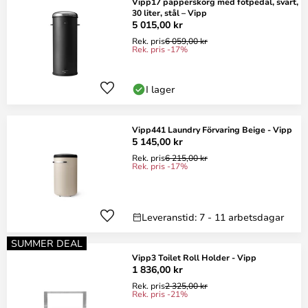
Vipp17 papperskorg med fotpedal, svart,
30 liter, stål – Vipp
5 015,00 kr
Rek. pris
6 059,00 kr
Rek. pris -17%
I lager
Vipp441 Laundry Förvaring Beige - Vipp
5 145,00 kr
Rek. pris
6 215,00 kr
Rek. pris -17%
Leveranstid: 7 - 11 arbetsdagar
SUMMER DEAL
Vipp3 Toilet Roll Holder - Vipp
1 836,00 kr
Rek. pris
2 325,00 kr
Rek. pris -21%