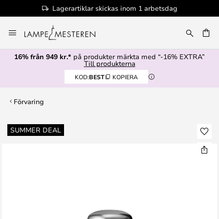
Lagerartiklar skickas inom 1 arbetsdag
Hoppa
till
innehållet
16% från 949 kr.*
på produkter märkta med “-16% EXTRA”
Till produkterna
KOD:
BEST
KOPIERA
Förvaring
Hoppa
SUMMER DEAL
till
slutet
av
bildgalleriet