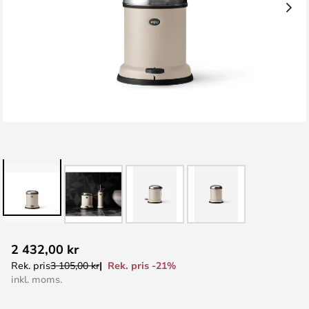
Hoppa
2 432,00 kr
till
Rek. pris -21%
Rek. pris
3 105,00 kr
början
inkl. moms.
av
bildgalleriet