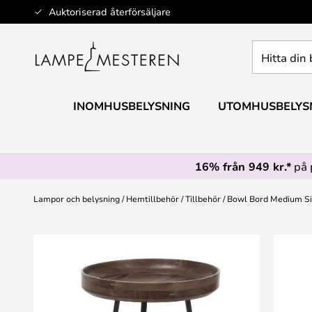
Hoppa
Auktoriserad återförsäljare
till
innehållet
Hitta
din
belysning
INOMHUSBELYSNING
UTOMHUSBELYS
16% från 949 kr.*
på 
Lampor och belysning
Hemtillbehör
Tillbehör
Bowl Bord Medium Si
Hoppa
till
slutet
av