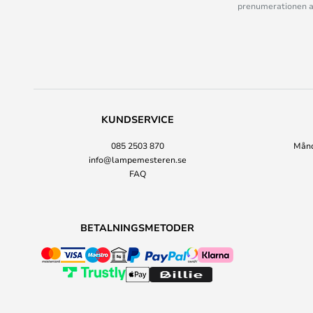
prenumerationen ant
KUNDSERVICE
085 2503 870
Månda
info@lampemesteren.se
FAQ
BETALNINGSMETODER