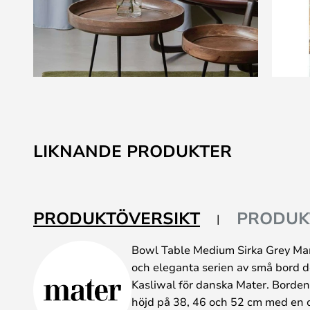
Hoppa
till
början
av
LIKNANDE PRODUKTER
bildgalleriet
PRODUKTÖVERSIKT
PRODUK
Bowl Table Medium Sirka Grey Ma
och eleganta serien av små bord 
Kasliwal för danska Mater. Borden 
höjd på 38, 46 och 52 cm med en 