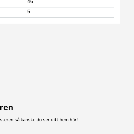
46
5
ren
esteren så kanske du ser ditt hem här!