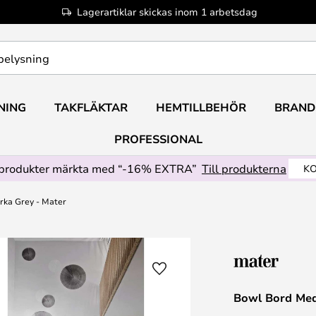
Lagerartiklar skickas inom 1 arbetsdag
NING
TAKFLÄKTAR
HEMTILLBEHÖR
BRAND
PROFESSIONAL
produkter märkta med “-16% EXTRA”
Till produkterna
KO
rka Grey - Mater
Bowl Bord Med