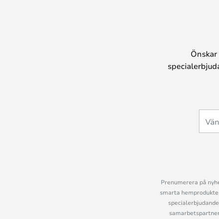
Önskar 
specialerbjud
Prenumerera på nyhet
smarta hemprodukter 
specialerbjudande
samarbetspartner