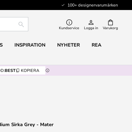
100+ designervarumärken
SÖK
Kundservice
Logga in
Varukorg
S
INSPIRATION
NYHETER
REA
D:
BEST
KOPIERA
ium Sirka Grey - Mater