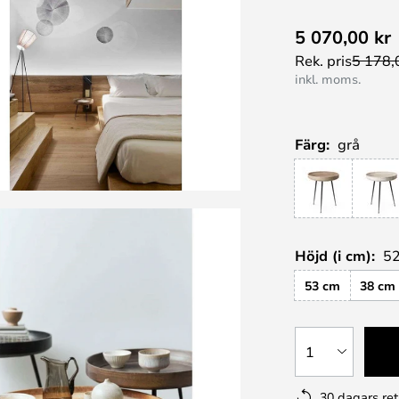
5 070,00 kr
Rek. pris
5 178,
inkl. moms.
Färg:
grå
Höjd (i cm):
5
53 cm
38 cm
1
30 dagars ret