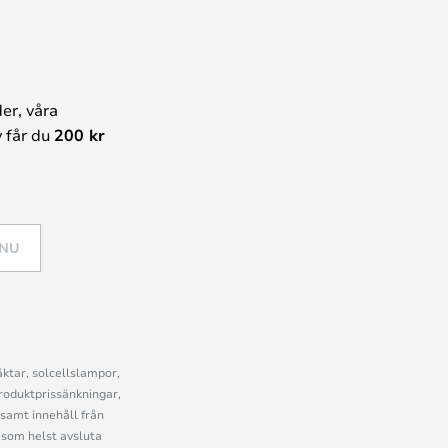
er, våra
 får du
200 kr
 NU
ktar, solcellslampor,
roduktprissänkningar,
samt innehåll från
som helst avsluta