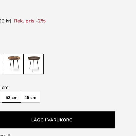
Rek. pris -2%
00 kr
2 cm
52 cm
46 cm
LÄGG I VARUKORG
urrätt