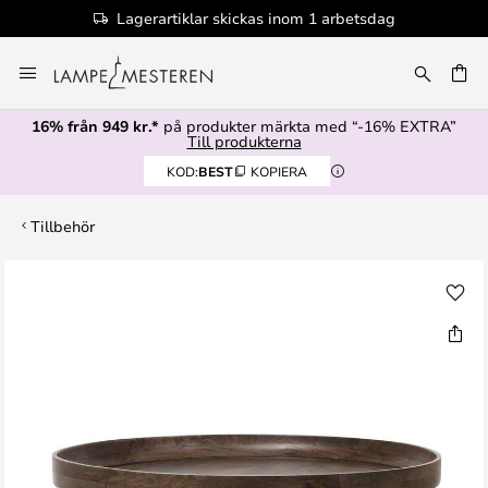
Lagerartiklar skickas inom 1 arbetsdag
Hoppa
till
innehållet
16% från 949 kr.*
på produkter märkta med “-16% EXTRA”
Till produkterna
KOD:
BEST
KOPIERA
Tillbehör
Hoppa
till
slutet
av
bildgalleriet