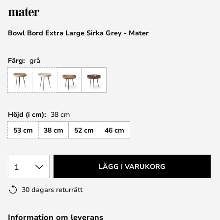
Bowl Bord Extra Large Sirka Grey - Mater
Färg:
grå
Höjd (i cm):
38 cm
53 cm
38 cm
52 cm
46 cm
1
LÄGG I VARUKORG
30 dagars returrätt
Information om leverans