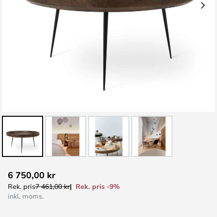
Hoppa
6 750,00 kr
till
Rek. pris -9%
Rek. pris
7 461,00 kr
början
inkl. moms.
av
bildgalleriet