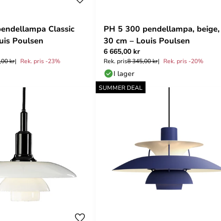
endellampa Classic
PH 5 300 pendellampa, beige,
uis Poulsen
30 cm – Louis Poulsen
6 665,00 kr
,00 kr
Rek. pris -23%
Rek. pris
8 345,00 kr
Rek. pris -20%
I lager
SUMMER DEAL