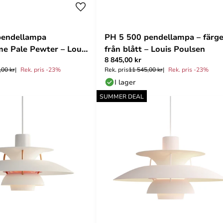
pendellampa
PH 5 500 pendellampa – färge
e Pale Pewter – Louis
från blått – Louis Poulsen
8 845,00 kr
,00 kr
Rek. pris -23%
Rek. pris
11 545,00 kr
Rek. pris -23%
I lager
SUMMER DEAL