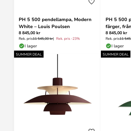
PH 5 500 pendellampa, Modern
PH 5 500 p
White – Louis Poulsen
färger, frå
8 845,00 kr
8 845,00 kr
Rek. pris
11 545,00 kr
Rek. pris -23%
Rek. pris
11 545
I lager
I lager
SUMMER DEAL
SUMMER DEAL