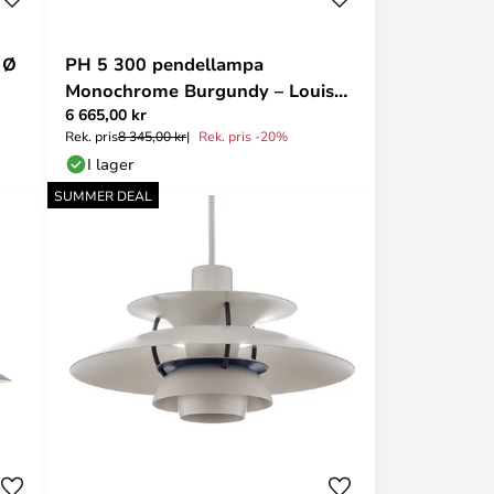
 Ø
PH 5 300 pendellampa
Monochrome Burgundy – Louis
6 665,00 kr
Poulsen
Rek. pris
8 345,00 kr
Rek. pris -20%
I lager
SUMMER DEAL