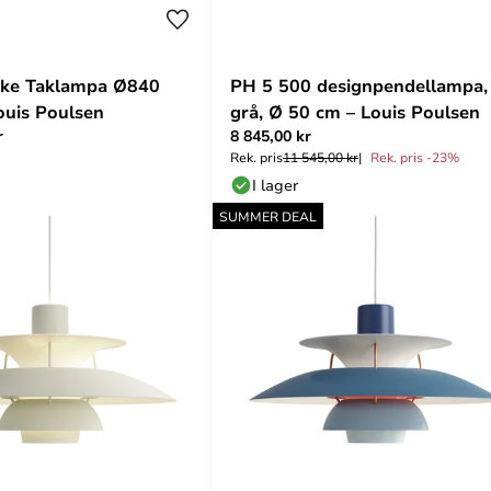
oke Taklampa Ø840
PH 5 500 designpendellampa,
ouis Poulsen
grå, Ø 50 cm – Louis Poulsen
r
8 845,00 kr
Rek. pris
11 545,00 kr
Rek. pris -23%
I lager
SUMMER DEAL