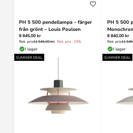
PH 5 500 pendellampa – färger
PH 5 500 
från grönt – Louis Poulsen
Monochrom
8 845,00 kr
8 840,00 kr
Poulsen
Rek. pris
11 545,00 kr
Rek. pris -23%
Rek. pris
11 545
I lager
I lager
SUMMER DEAL
SUMMER DEAL