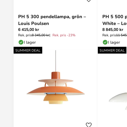
PH 5 300 pendellampa, grön –
PH 5 500 p
Louis Poulsen
White – Lo
6 415,00 kr
8 845,00 kr
Rek. pris
8 345,00 kr
Rek. pris -23%
Rek. pris
11 545
I lager
I lager
SUMMER DEAL
SUMMER DEAL