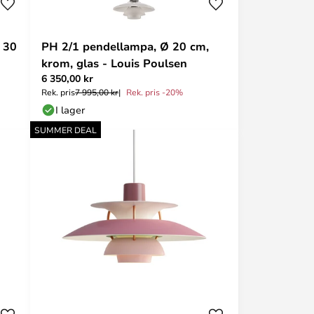
 30
PH 2/1 pendellampa, Ø 20 cm,
krom, glas - Louis Poulsen
6 350,00 kr
Rek. pris
7 995,00 kr
Rek. pris -20%
I lager
SUMMER DEAL