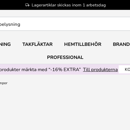
Lagerartiklar skickas inom 1 arbetsdag
NING
TAKFLÄKTAR
HEMTILLBEHÖR
BRAND
PROFESSIONAL
produkter märkta med “-16% EXTRA”
Till produkterna
KO
mpor