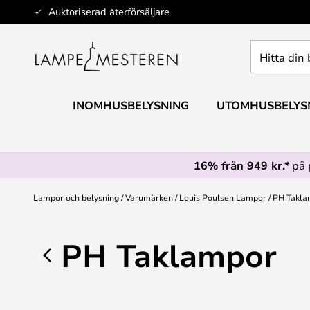
Hoppa
Auktoriserad återförsäljare
till
innehållet
Hitta
din
belysning
INOMHUSBELYSNING
UTOMHUSBELYS
16% från 949 kr.*
på 
Lampor och belysning
Varumärken
Louis Poulsen Lampor
PH Takla
PH Taklampor