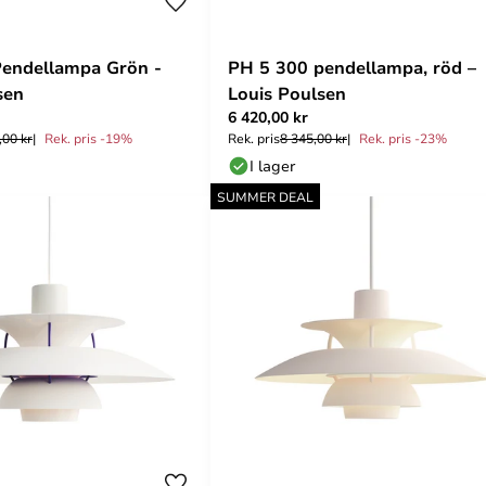
endellampa Grön -
PH 5 300 pendellampa, röd –
sen
Louis Poulsen
6 420,00 kr
,00 kr
Rek. pris -19%
Rek. pris
8 345,00 kr
Rek. pris -23%
I lager
SUMMER DEAL