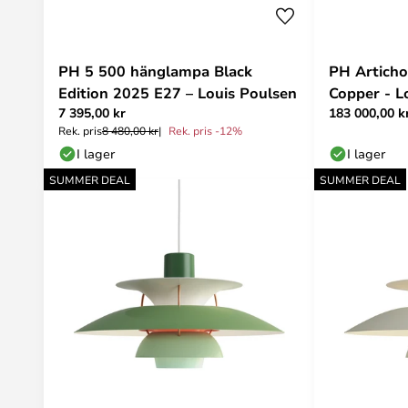
PH 5 500 hänglampa Black
PH Artich
Edition 2025 E27 – Louis Poulsen
Copper - L
7 395,00 kr
183 000,00 k
Rek. pris
8 480,00 kr
Rek. pris -12%
I lager
I lager
SUMMER DEAL
SUMMER DEAL