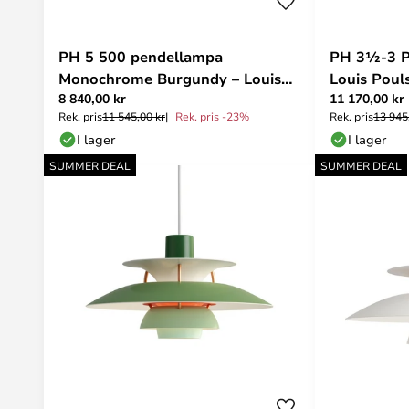
PH 5 500 pendellampa
PH 3½-3 P
Monochrome Burgundy – Louis
Louis Poul
8 840,00 kr
11 170,00 kr
Poulsen
Rek. pris
11 545,00 kr
Rek. pris -23%
Rek. pris
13 945
I lager
I lager
SUMMER DEAL
SUMMER DEAL