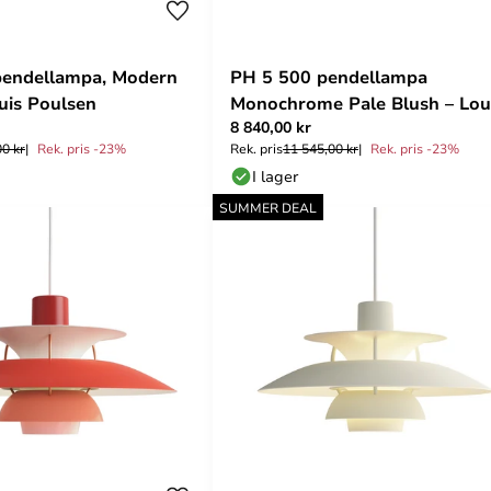
pendellampa, Modern
PH 5 500 pendellampa
uis Poulsen
Monochrome Pale Blush – Lou
8 840,00 kr
Poulsen
00 kr
Rek. pris -23%
Rek. pris
11 545,00 kr
Rek. pris -23%
I lager
SUMMER DEAL