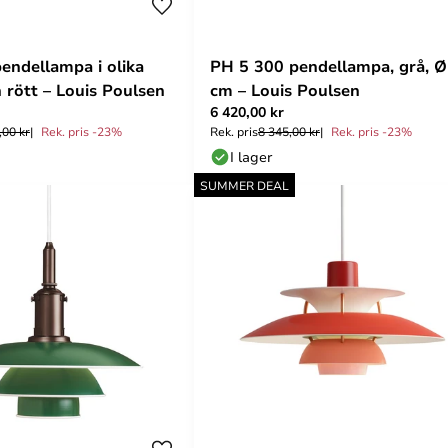
endellampa i olika
PH 5 300 pendellampa, grå, Ø
n rött – Louis Poulsen
cm – Louis Poulsen
6 420,00 kr
,00 kr
Rek. pris -23%
Rek. pris
8 345,00 kr
Rek. pris -23%
I lager
SUMMER DEAL