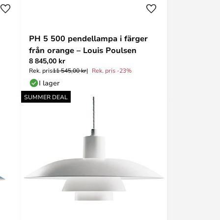
PH 5 500 pendellampa i färger
från orange – Louis Poulsen
8 845,00 kr
Rek. pris
11 545,00 kr
Rek. pris -23%
I lager
SUMMER DEAL