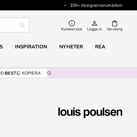
100+ designervarumärken
SÖK
Kundservice
Logga in
Varukorg
S
INSPIRATION
NYHETER
REA
D:
BEST
KOPIERA