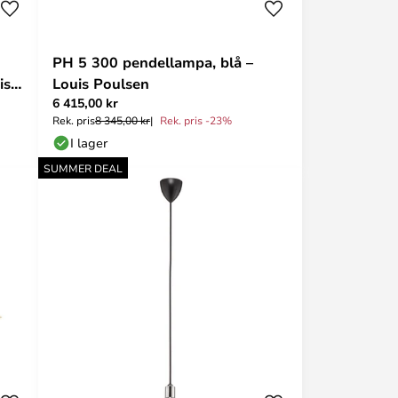
PH 5 300 pendellampa, blå –
is
Louis Poulsen
6 415,00 kr
Rek. pris
8 345,00 kr
Rek. pris -23%
I lager
SUMMER DEAL