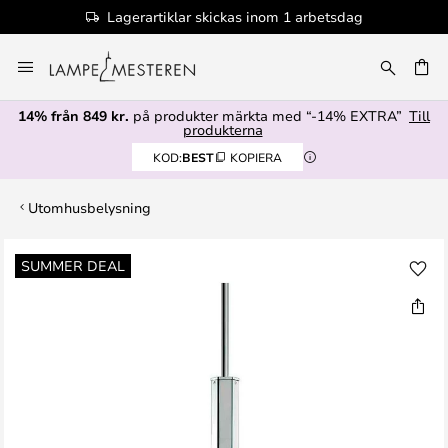
Lagerartiklar skickas inom 1 arbetsdag
Hoppa
till
innehållet
14% från 849 kr.
på produkter märkta med “-14% EXTRA”
Till
produkterna
KOD:
BEST
KOPIERA
Utomhusbelysning
Hoppa
SUMMER DEAL
till
slutet
av
bildgalleriet