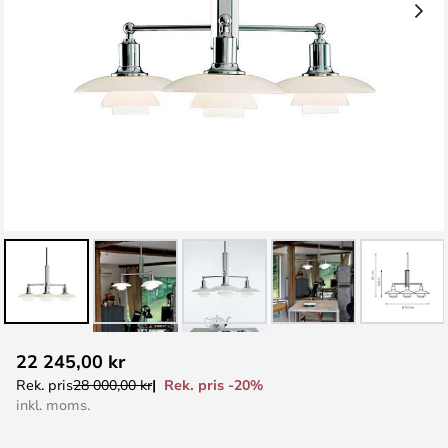
Hoppa
22 245,00 kr
till
Rek. pris -20%
Rek. pris
28 000,00 kr
början
inkl. moms.
av
bildgalleriet