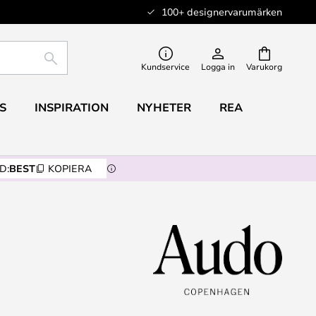
100+ designervarumärken
SÖK
Kundservice
Logga in
Varukorg
S
INSPIRATION
NYHETER
REA
D:
BEST
KOPIERA