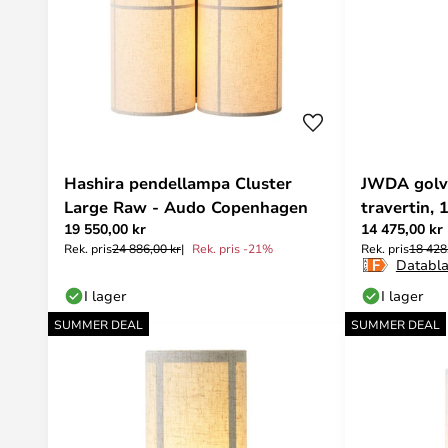
Hashira pendellampa Cluster
JWDA golvl
Large Raw - Audo Copenhagen
travertin,
19 550,00 kr
14 475,00 kr
Rek. pris
24 886,00 kr
Rek. pris -21%
Rek. pris
18 428
Databl
I lager
I lager
SUMMER DEAL
SUMMER DEAL