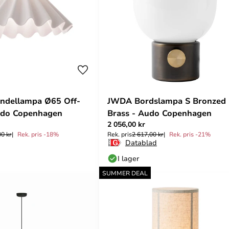
endellampa Ø65 Off-
JWDA Bordslampa S Bronzed
udo Copenhagen
Brass - Audo Copenhagen
2 056,00 kr
00 kr
Rek. pris -18%
Rek. pris
2 617,00 kr
Rek. pris -21%
Datablad
I lager
SUMMER DEAL