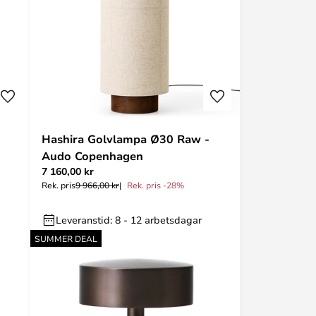
Hashira Golvlampa Ø30 Raw -
Audo Copenhagen
7 160,00 kr
Rek. pris
9 966,00 kr
Rek. pris -28%
Leveranstid: 8 - 12 arbetsdagar
SUMMER DEAL