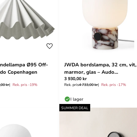
endellampa Ø95 Off-
JWDA bordslampa, 32 cm, vit,
udo Copenhagen
marmor, glas – Audo
3 930,00 kr
Copenhagen
,00 kr
Rek. pris -19%
Rek. pris
4 733,00 kr
Rek. pris -17%
I lager
SUMMER DEAL