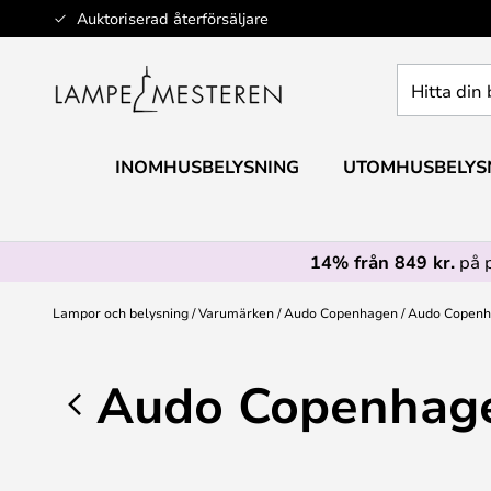
Hoppa
Auktoriserad återförsäljare
till
innehållet
Hitta
din
belysning
INOMHUSBELYSNING
UTOMHUSBELYS
14% från 849 kr.
på 
Lampor och belysning
Varumärken
Audo Copenhagen
Audo Copenh
Audo Copenhag