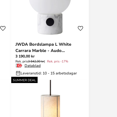
JWDA Bordslampa L White
Carrara Marble - Audo
3 190,00 kr
Copenhagen
Rek. pris
3 842,00 kr
Rek. pris -17%
Datablad
Leveranstid: 10 - 15 arbetsdagar
SUMMER DEAL