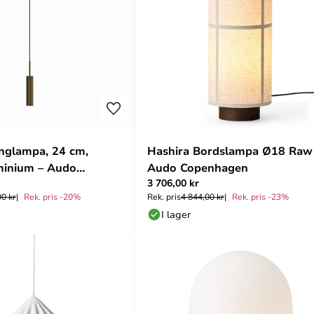
nglampa, 24 cm,
Hashira Bordslampa Ø18 Raw
minium – Audo
Audo Copenhagen
3 706,00 kr
en
00 kr
Rek. pris -20%
Rek. pris
4 844,00 kr
Rek. pris -23%
I lager