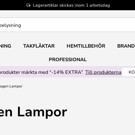
Lagerartiklar skickas inom 1 arbetsdag
NING
TAKFLÄKTAR
HEMTILLBEHÖR
BRAND
PROFESSIONAL
produkter märkta med “-14% EXTRA”
Till produkterna
KO
agen Lampor
en Lampor