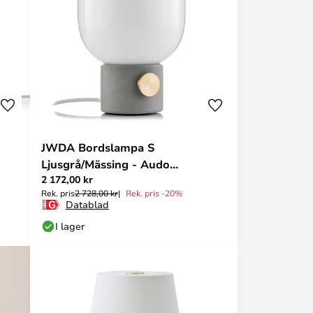
JWDA Bordslampa S
Ljusgrå/Mässing - Audo
2 172,00 kr
Copenhagen
Rek. pris
2 728,00 kr
Rek. pris -20%
Datablad
I lager