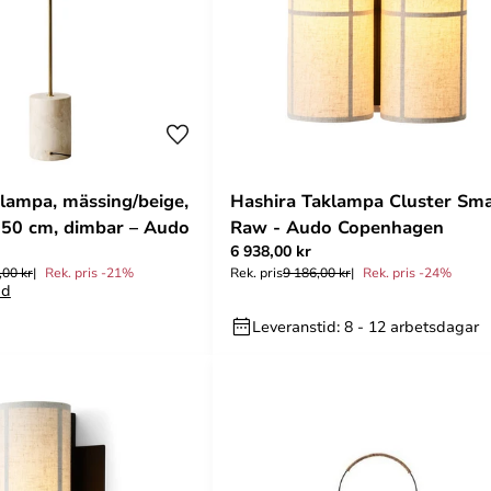
ampa, mässing/beige,
Hashira Taklampa Cluster Sma
 150 cm, dimbar – Audo
Raw - Audo Copenhagen
6 938,00 kr
,00 kr
Rek. pris -21%
Rek. pris
9 186,00 kr
Rek. pris -24%
ad
Leveranstid: 8 - 12 arbetsdagar