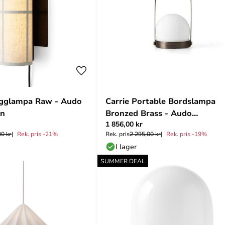
ägglampa Raw - Audo
Carrie Portable Bordslampa
en
Bronzed Brass - Audo
1 856,00 kr
Copenhagen
00 kr
Rek. pris -21%
Rek. pris
2 295,00 kr
Rek. pris -19%
I lager
SUMMER DEAL