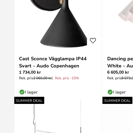
Cast Sconce Vägglampa IP44
Dancing p
Svart - Audo Copenhagen
White - A
1 734,00 kr
6 605,00 kr
Rek. pris
2 060,00 kr
Rek. pris -15%
Rek. pris
8 073,
I lager
I lager
SUMMER DEAL
SUMMER DEAL