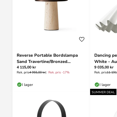
Reverse Portable Bordslampa
Dancing p
Sand Travertine/Bronzed
White - A
4 115,00 kr
9 035,00 kr
Aluminium - Audo Copenhagen
Rek. pris
4 955,00 kr
Rek. pris -17%
Rek. pris
11 191
I lager
I lager
SUMMER DEAL