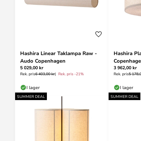
Hashira Linear Taklampa Raw -
Hashira Pl
Audo Copenhagen
Copenhag
5 029,00 kr
3 962,00 kr
Rek. pris
6 403,00 kr
Rek. pris -21%
Rek. pris
5 178,
I lager
I lager
SUMMER DEAL
SUMMER DEAL