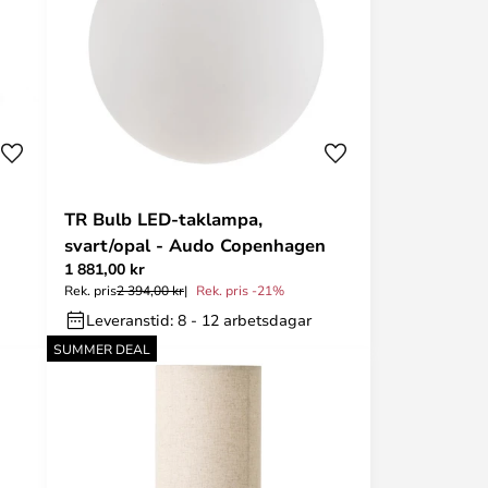
TR Bulb LED-taklampa,
svart/opal - Audo Copenhagen
1 881,00 kr
Rek. pris
2 394,00 kr
Rek. pris -21%
Leveranstid: 8 - 12 arbetsdagar
SUMMER DEAL