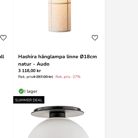
ll
Hashira hänglampa linne Ø18cm
natur - Audo
3 118,00 kr
Rek. pris
4 287,00 kr
Rek. pris -27%
I lager
SUMMER DEAL