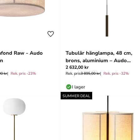
afond Raw - Audo
Tubulär hänglampa, 48 cm,
en
brons, aluminium – Audo
2 632,00 kr
Copenhagen
00 kr
Rek. pris -23%
Rek. pris
3 895,00 kr
Rek. pris -32%
I lager
SUMMER DEAL