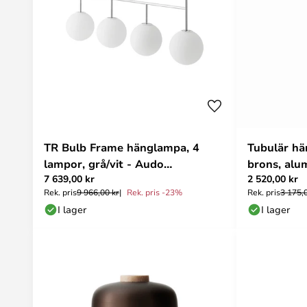
TR Bulb Frame hänglampa, 4
Tubulär hä
lampor, grå/vit - Audo
brons, alu
7 639,00 kr
2 520,00 kr
Copenhagen
Copenhag
Rek. pris
9 966,00 kr
Rek. pris -23%
Rek. pris
3 175,
I lager
I lager