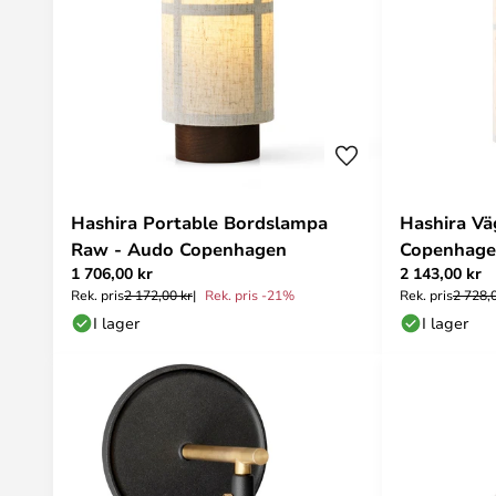
Hashira Portable Bordslampa
Hashira V
Raw - Audo Copenhagen
Copenhag
1 706,00 kr
2 143,00 kr
Rek. pris
2 172,00 kr
Rek. pris -21%
Rek. pris
2 728,
I lager
I lager