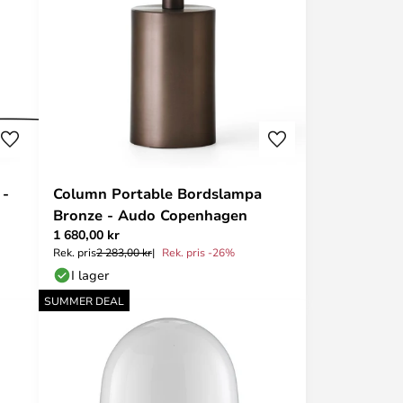
 -
Column Portable Bordslampa
Bronze - Audo Copenhagen
1 680,00 kr
Rek. pris
2 283,00 kr
Rek. pris -26%
I lager
SUMMER DEAL