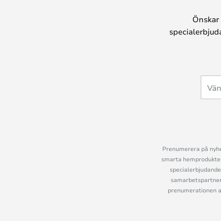
Önskar 
specialerbjud
Prenumerera på nyhet
smarta hemprodukter 
specialerbjudande
samarbetspartner
prenumerationen ant