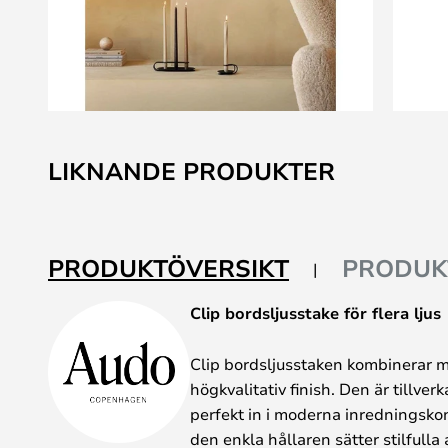
Hoppa
till
LIKNANDE PRODUKTER
början
av
bildgalleriet
PRODUKTÖVERSIKT
PRODUK
Clip bordsljusstake för flera ljus
Clip bordsljusstaken kombinerar m
högkvalitativ finish. Den är tillver
perfekt in i moderna inredningsk
den enkla hållaren sätter stilfulla