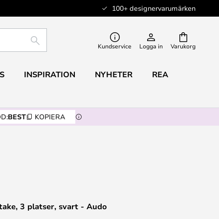
100+ designervarumärken
SÖK
Kundservice
Logga in
Varukorg
S
INSPIRATION
NYHETER
REA
D:
BEST
KOPIERA
take, 3 platser, svart - Audo