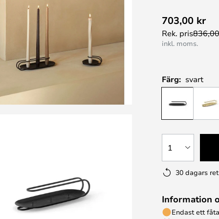
703,00 kr
Rek. pris
836,00
inkl. moms.
Färg:
svart
1
30 dagars ret
Information 
Endast ett fåta