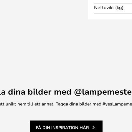
s för flera ljus och passar till
Nettovikt (kg):
la dina bilder med @lampemeste
n ett unikt hem till ett annat. Tagga dina bilder med #yesLampem
FÅ DIN INSPIRATION HÄR