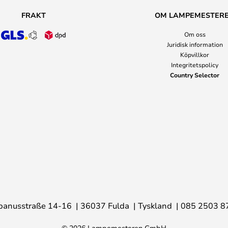
FRAKT
OM LAMPEMESTER
Om oss
Juridisk information
Köpvillkor
Integritetspolicy
Country Selector
banusstraße 14-16
36037 Fulda
Tyskland
085 2503 8
© 2026 Lampemesteren GmbH