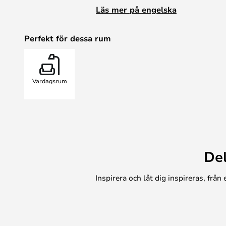
harmonisk atmosfär. Brickan har plat
Läs mer på engelska
exempel på vardagsrumsbordet.
Perfekt för dessa rum
Vardagsrum
De
Inspirera och låt dig inspireras, frå