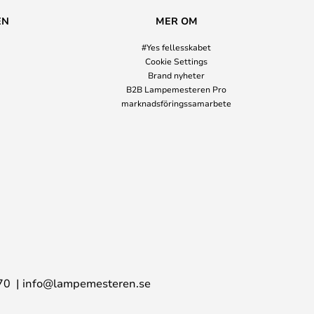
EN
MER OM
#Yes fellesskabet
Cookie Settings
Brand nyheter
B2B Lampemesteren Pro
marknadsföringssamarbete
70
info@lampemesteren.se