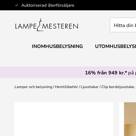
Hoppa
Auktoriserad återförsäljare
till
innehållet
Hitta
din
belysning
INOMHUSBELYSNING
UTOMHUSBELYS
16% från 949 kr.*
på 
Lampor och belysning
Hemtillbehör
Ljusstakar
Clip bordsljusstake,
Hoppa
till
slutet
av