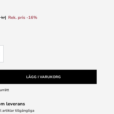
Rek. pris -16%
 kr
LÄGG I VARUKORG
urrätt
om leverans
l artiklar tillgängliga