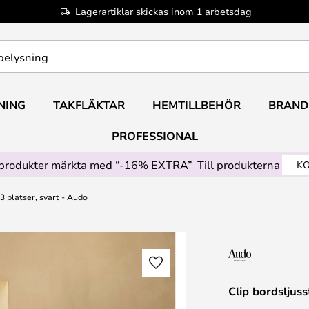
Lagerartiklar skickas inom 1 arbetsdag
NING
TAKFLÄKTAR
HEMTILLBEHÖR
BRAND
PROFESSIONAL
produkter märkta med “-16% EXTRA”
Till produkterna
KO
 3 platser, svart - Audo
Clip bordsljuss