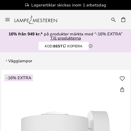
Lagerartiklar skickas inom 1 arbetsdag
Hoppa
till
innehållet
16% från 949 kr.*
på produkter märkta med “-16% EXTRA”
Till produkterna
KOD:
BEST
KOPIERA
Vägglampor
Hoppa
-16% EXTRA
till
slutet
av
bildgalleriet