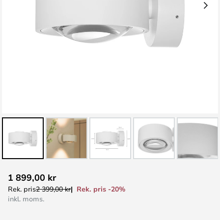
Hoppa
1 899,00 kr
till
Rek. pris -20%
Rek. pris
2 399,00 kr
början
inkl. moms.
av
bildgalleriet