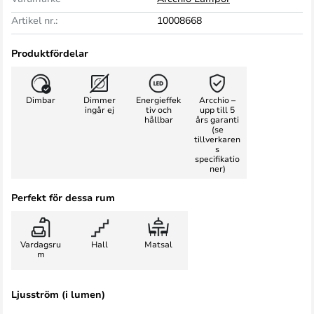
Artikel nr.:
10008668
Produktfördelar
Dimbar
Dimmer
Energieffek
Arcchio –
ingår ej
tiv och
upp till 5
hållbar
års garanti
(se
tillverkaren
s
specifikatio
ner)
Perfekt för dessa rum
Vardagsru
Hall
Matsal
m
Ljusström (i lumen)