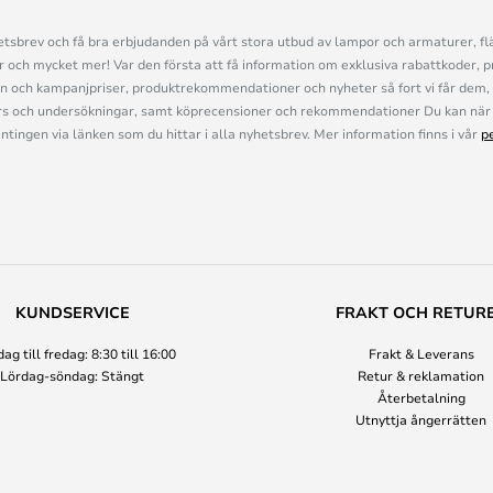
sbrev och få bra erbjudanden på vårt stora utbud av lampor och armaturer, flä
och mycket mer! Var den första att få information om exklusiva rabattkoder, p
n och kampanjpriser, produktrekommendationer och nyheter så fort vi får dem, 
s och undersökningar, samt köprecensioner och rekommendationer Du kan när 
ingen via länken som du hittar i alla nyhetsbrev. Mer information finns i vår
p
KUNDSERVICE
FRAKT OCH RETUR
g till fredag: 8:30 till 16:00
Frakt & Leverans
Lördag-söndag: Stängt
Retur & reklamation
Återbetalning
Utnyttja ångerrätten