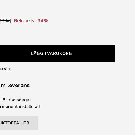
Rek. pris -34%
00 kr
LÄGG I VARUKORG
urrätt
om leverans
 - 5 arbetsdagar
ermanent
installerad
UKTDETALJER