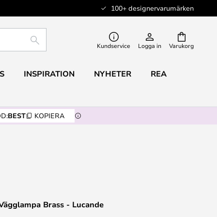
100+ designervarumärken
SÖK
Kundservice
Logga in
Varukorg
S
INSPIRATION
NYHETER
REA
D:
BEST
KOPIERA
t Vägglampa Brass - Lucande