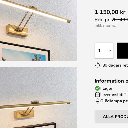
1 150,00 kr
Rek. pris
1 749,
inkl. moms.
1
30 dagars ret
Information 
I lager
Leveranstid: 2
Glödlampa p
ALLA PROD