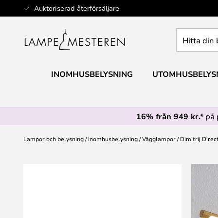
Hoppa
Auktoriserad återförsäljare
till
innehållet
Hitta
din
belysning
INOMHUSBELYSNING
UTOMHUSBELYS
16% från 949 kr.*
på 
Lampor och belysning
Inomhusbelysning
Vägglampor
Dimitrij Dire
Hoppa
till
slutet
av