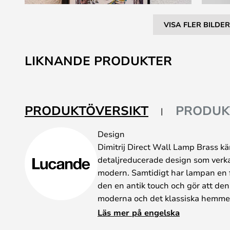
VISA FLER BILDER
Hoppa
till
LIKNANDE PRODUKTER
början
av
bildgalleriet
PRODUKTÖVERSIKT
PRODUK
Design
Dimitrij Direct Wall Lamp Brass kä
detaljreducerade design som verk
modern. Samtidigt har lampan en 
den en antik touch och gör att den 
moderna och det klassiska hemme
Den inbyggda LED-ljuskällan löpe
Läs mer på engelska
lamphuvudet. Ljuset avges i ett dir