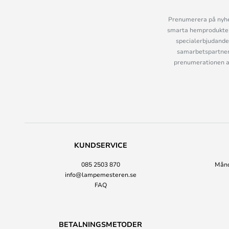
Prenumerera på nyhet
smarta hemprodukter 
specialerbjudande
samarbetspartner
prenumerationen ant
KUNDSERVICE
085 2503 870
Månda
info@lampemesteren.se
FAQ
BETALNINGSMETODER