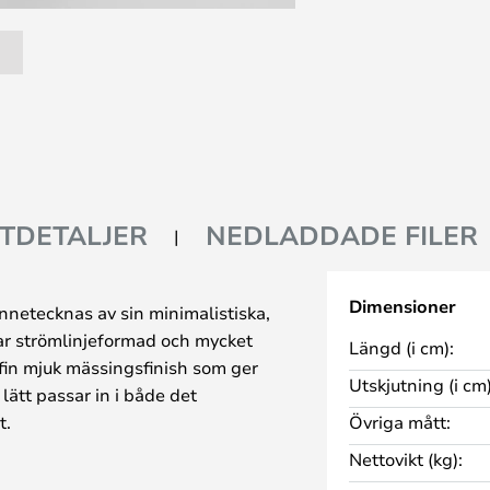
TDETALJER
NEDLADDADE FILER
Dimensioner
nnetecknas av sin minimalistiska,
ar strömlinjeformad och mycket
Längd (i cm):
fin mjuk mässingsfinish som ger
Utskjutning (i cm)
lätt passar in i både det
t.
Övriga mått:
r längs undersidan av
Nettovikt (kg):
ekt nedåtriktat sken, vilket gör