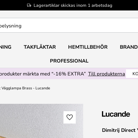
Lagerartiklar skickas inom 1 arbetsdag
NING
TAKFLÄKTAR
HEMTILLBEHÖR
BRAND
PROFESSIONAL
produkter märkta med “-16% EXTRA”
Till produkterna
KO
ct Vägglampa Brass - Lucande
Dimitrij Direc