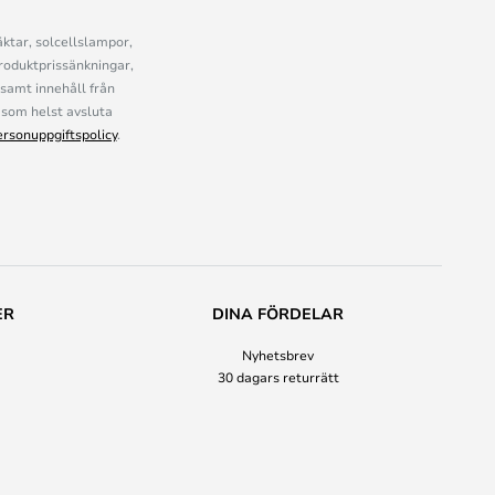
ktar, solcellslampor,
roduktprissänkningar,
samt innehåll från
som helst avsluta
ersonuppgiftspolicy
.
ER
DINA FÖRDELAR
Nyhetsbrev
30 dagars returrätt