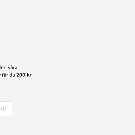
er, våra
 får du
200 kr
 NU