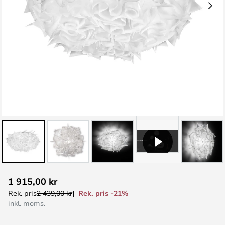
Hoppa
1 915,00 kr
till
Rek. pris -21%
Rek. pris
2 439,00 kr
början
inkl. moms.
av
bildgalleriet