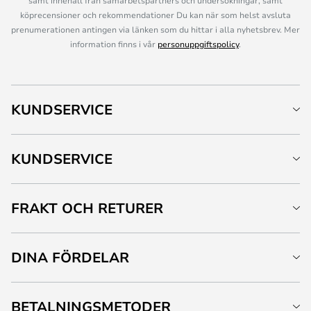
samt innehåll från samarbetspartners och undersökningar, samt
köprecensioner och rekommendationer Du kan när som helst avsluta
prenumerationen antingen via länken som du hittar i alla nyhetsbrev. Mer
information finns i vår
personuppgiftspolicy
.
KUNDSERVICE
KUNDSERVICE
FRAKT OCH RETURER
DINA FÖRDELAR
BETALNINGSMETODER