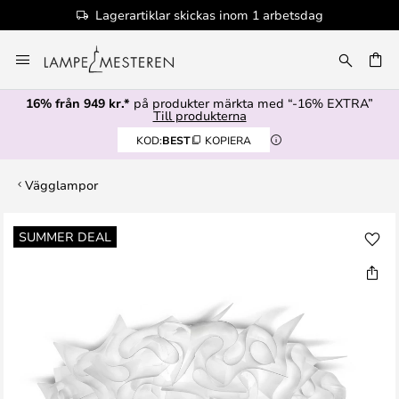
Lagerartiklar skickas inom 1 arbetsdag
Hoppa
till
innehållet
16% från 949 kr.*
på produkter märkta med “-16% EXTRA”
Till produkterna
KOD:
BEST
KOPIERA
Vägglampor
Hoppa
SUMMER DEAL
till
slutet
av
bildgalleriet