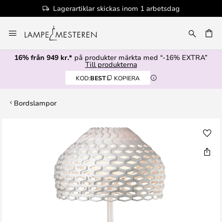
Lagerartiklar skickas inom 1 arbetsdag
Hoppa
till
innehållet
16% från 949 kr.*
på produkter märkta med “-16% EXTRA”
Till produkterna
KOD:
BEST
KOPIERA
Bordslampor
Hoppa
till
slutet
av
bildgalleriet