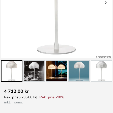
Hoppa
4 712,00 kr
till
Rek. pris -10%
Rek. pris
5 235,00 kr
början
inkl. moms.
av
bildgalleriet