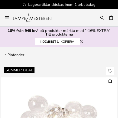
Lagerartiklar skickas inom 1 arbetsdag
Hoppa
till
innehållet
16% från 949 kr.*
på produkter märkta med “-16% EXTRA”
Till produkterna
KOD:
BEST
KOPIERA
Plafonder
Hoppa
SUMMER DEAL
till
slutet
av
bildgalleriet