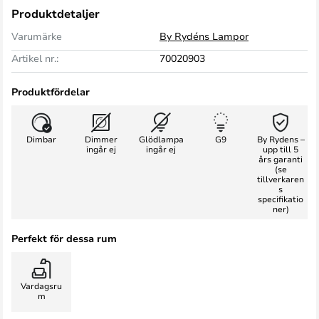
Produktdetaljer
Varumärke
By Rydéns Lampor
Artikel nr.:
70020903
Produktfördelar
Dimbar
Dimmer
Glödlampa
G9
By Rydens –
ingår ej
ingår ej
upp till 5
års garanti
(se
tillverkaren
s
specifikatio
ner)
Perfekt för dessa rum
Vardagsru
m