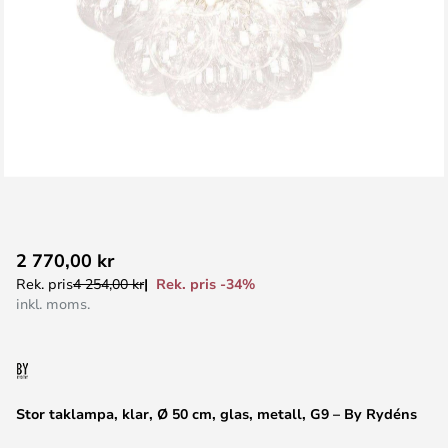
Hoppa
2 770,00 kr
till
Rek. pris -34%
Rek. pris
4 254,00 kr
början
inkl. moms.
av
bildgalleriet
Stor taklampa, klar, Ø 50 cm, glas, metall, G9 – By Rydéns