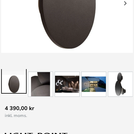
Hoppa
4 390,00 kr
till
inkl. moms.
början
av
bildgalleriet