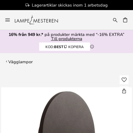
Lagerartiklar skickas inom 1 arbetsdag
Hoppa
till
innehållet
16% från 949 kr.*
på produkter märkta med “-16% EXTRA”
Till produkterna
KOD:
BEST
KOPIERA
Vägglampor
Hoppa
till
slutet
av
bildgalleriet