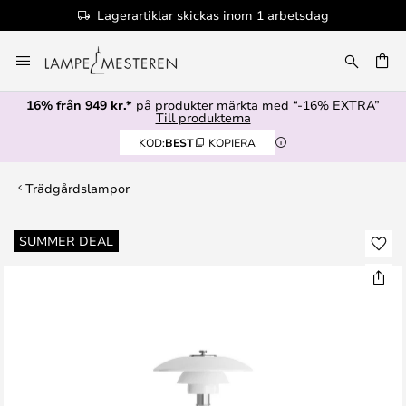
Lagerartiklar skickas inom 1 arbetsdag
Hoppa
till
innehållet
16% från 949 kr.*
på produkter märkta med “-16% EXTRA”
Till produkterna
KOD:
BEST
KOPIERA
Trädgårdslampor
Hoppa
SUMMER DEAL
till
slutet
av
bildgalleriet