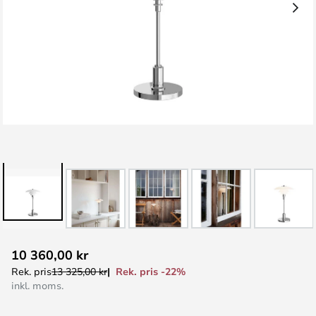
Hoppa
10 360,00 kr
till
Rek. pris -22%
Rek. pris
13 325,00 kr
början
inkl. moms.
av
bildgalleriet