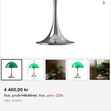
Hoppa
4 460,00 kr
till
Rek. pris -22%
Rek. pris
5 745,00 kr
början
inkl. moms.
av
bildgalleriet