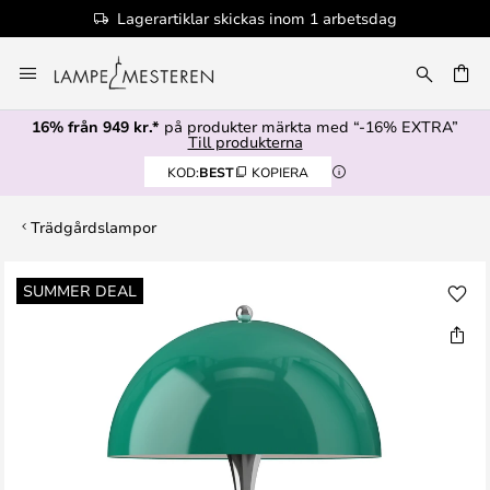
Lagerartiklar skickas inom 1 arbetsdag
Hoppa
till
innehållet
16% från 949 kr.*
på produkter märkta med “-16% EXTRA”
Till produkterna
KOD:
BEST
KOPIERA
Trädgårdslampor
Hoppa
SUMMER DEAL
till
slutet
av
bildgalleriet