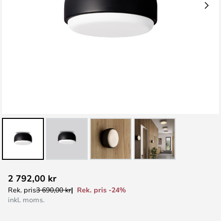
Hoppa
2 792,00 kr
till
Rek. pris -24%
Rek. pris
3 690,00 kr
början
inkl. moms.
av
bildgalleriet