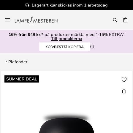
Lagerartiklar skickas inom 1 arbetsdag
Hoppa
till
innehållet
16% från 949 kr.*
på produkter märkta med “-16% EXTRA”
Till produkterna
KOD:
BEST
KOPIERA
Plafonder
Hoppa
SUMMER DEAL
till
slutet
av
bildgalleriet