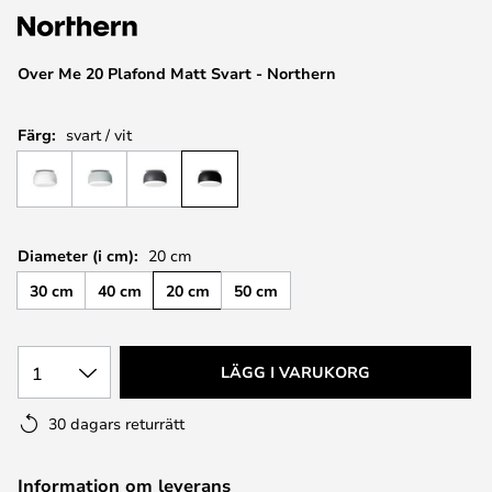
Over Me 20 Plafond Matt Svart - Northern
Färg:
svart / vit
Diameter (i cm):
20 cm
30 cm
40 cm
20 cm
50 cm
1
LÄGG I VARUKORG
30 dagars returrätt
Information om leverans