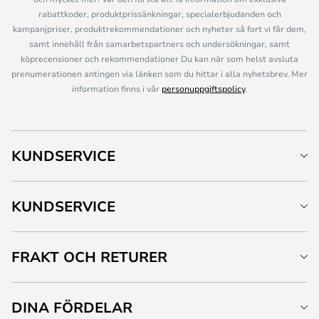
rabattkoder, produktprissänkningar, specialerbjudanden och
kampanjpriser, produktrekommendationer och nyheter så fort vi får dem,
samt innehåll från samarbetspartners och undersökningar, samt
köprecensioner och rekommendationer Du kan när som helst avsluta
prenumerationen antingen via länken som du hittar i alla nyhetsbrev. Mer
information finns i vår
personuppgiftspolicy
.
KUNDSERVICE
KUNDSERVICE
FRAKT OCH RETURER
DINA FÖRDELAR