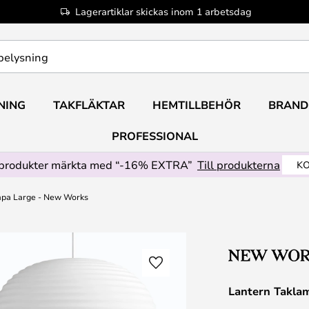
Lagerartiklar skickas inom 1 arbetsdag
NING
TAKFLÄKTAR
HEMTILLBEHÖR
BRAND
PROFESSIONAL
produkter märkta med “-16% EXTRA”
Till produkterna
KO
mpa Large - New Works
Lantern Takla