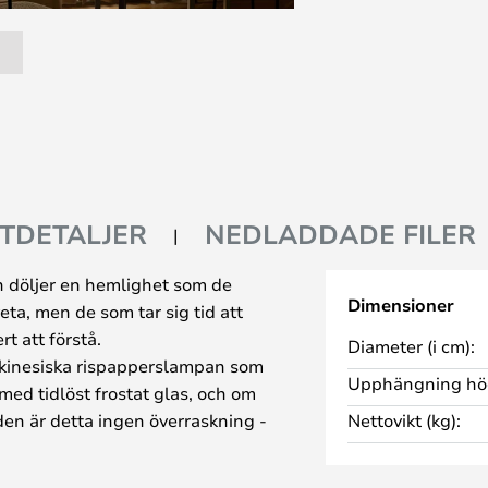
TDETALJER
NEDLADDADE FILER
n döljer en hemlighet som de
Dimensioner
eta, men de som tar sig tid att
t att förstå.
Diameter (i cm):
 kinesiska rispapperslampan som
Upphängning hög
med tidlöst frostat glas, och om
den är detta ingen överraskning -
Nettovikt (kg):
ria av att kombinera
innovativa produkter. Lantern ser