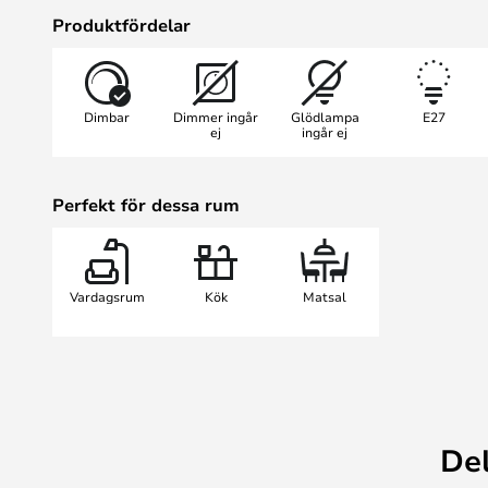
ut som men är inte det - Lantern ä
Produktfördelar
Kombinera flera Lantern-lampor i 
var du vill. Den här smarta modelle
rispapperslampa ljus på platser där
Dimbar
Dimmer ingår
Glödlampa
E27
eftersom skärmen är gjord av glas -
ej
ingår ej
Perfekt för dessa rum
Vardagsrum
Kök
Matsal
De