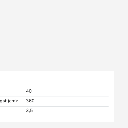
40
st (cm):
360
3,5