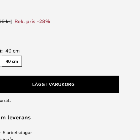
Rek. pris -28%
00 kr
):
40 cm
40 cm
LÄGG I VARUKORG
urrätt
om leverans
 - 5 arbetsdagar
a
ingår