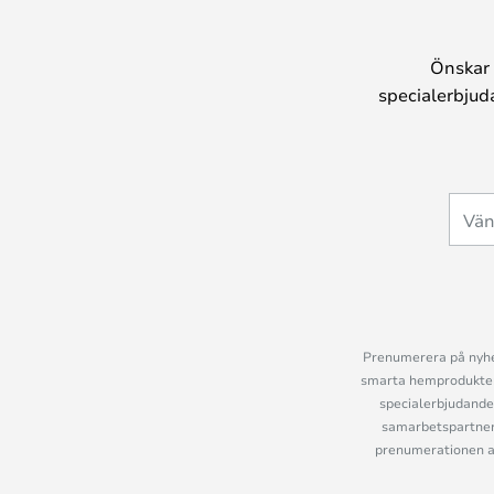
Önskar 
specialerbjud
Prenumerera på nyhet
smarta hemprodukter 
specialerbjudande
samarbetspartner
prenumerationen ant