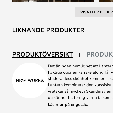
VISA FLER BILDER
Hoppa
till
LIKNANDE PRODUKTER
början
av
bildgalleriet
PRODUKTÖVERSIKT
PRODUK
Det är ingen hemlighet att Lanter
flyktiga ögonen kanske aldrig får v
studera dess skönhet kommer säker
Lantern kombinerar den klassiska
vi älskar så mycket i Skandinavien 
du känner till formgivarna bakom 
Anderssen & Voll har en lång histo
Läs mer på engelska
designkulturhistoria för att skapa 