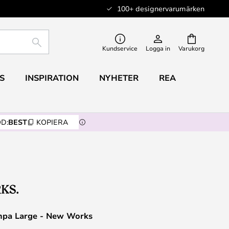
100+ designervarumärken
SÖK
Kundservice
Logga in
Varukorg
S
INSPIRATION
NYHETER
REA
D:
BEST
KOPIERA
mpa Large - New Works