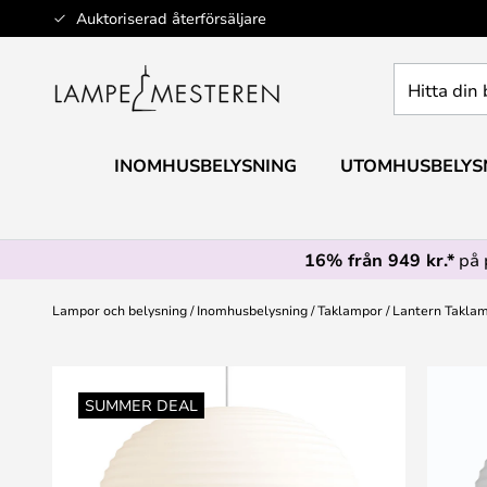
Hoppa
Auktoriserad återförsäljare
till
innehållet
Hitta
din
belysning
INOMHUSBELYSNING
UTOMHUSBELYS
16% från 949 kr.*
på 
Lampor och belysning
Inomhusbelysning
Taklampor
Lantern Takla
Hoppa
till
SUMMER DEAL
slutet
av