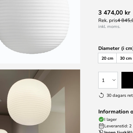
3 474,00 kr
Rek. pris
4 845,
inkl. moms.
Diameter (i cm
20 cm
30 cm
1
30 dagars ret
Information 
I lager
Leveranstid: 2
Ingen ljuskäll