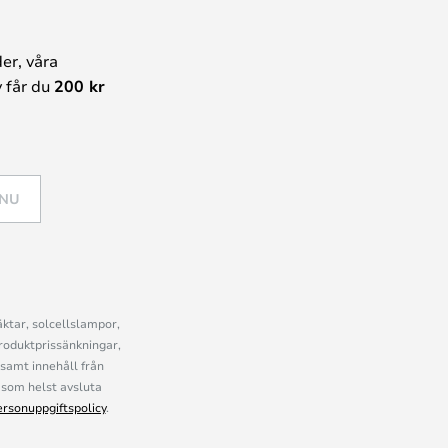
er, våra
 får du
200 kr
 NU
ktar, solcellslampor,
roduktprissänkningar,
samt innehåll från
som helst avsluta
ersonuppgiftspolicy
.