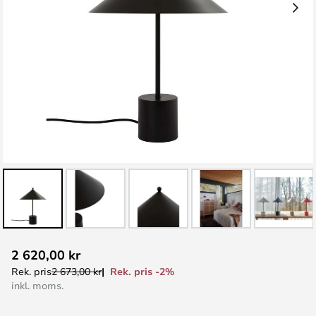
Hoppa
2 620,00 kr
till
Rek. pris -2%
Rek. pris
2 673,00 kr
början
inkl. moms.
av
bildgalleriet