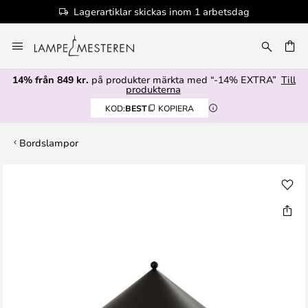
Lagerartiklar skickas inom 1 arbetsdag
Hoppa
till
innehållet
14% från 849 kr.
på produkter märkta med “-14% EXTRA”
Till
produkterna
KOD:
BEST
KOPIERA
Bordslampor
Hoppa
till
slutet
av
bildgalleriet