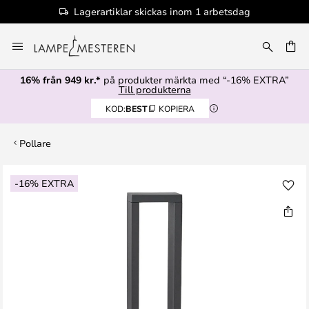
Lagerartiklar skickas inom 1 arbetsdag
Hoppa
till
innehållet
16% från 949 kr.*
på produkter märkta med “-16% EXTRA”
Till produkterna
KOD:
BEST
KOPIERA
Pollare
Hoppa
-16% EXTRA
till
slutet
av
bildgalleriet