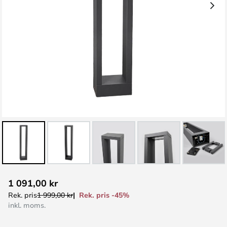
Hoppa
1 091,00 kr
till
Rek. pris -45%
Rek. pris
1 999,00 kr
början
inkl. moms.
av
bildgalleriet