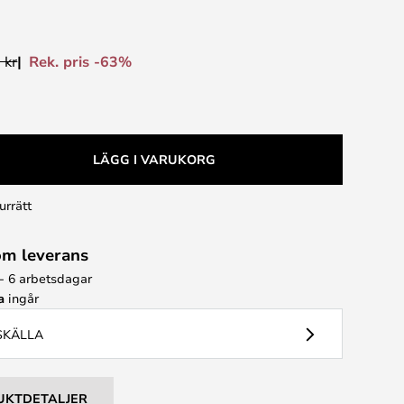
Rek. pris -63%
 kr
LÄGG I VARUKORG
urrätt
om leverans
 - 6 arbetsdagar
a
ingår
USKÄLLA
UKTDETALJER