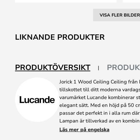
VISA FLER BILDER
Hoppa
till
LIKNANDE PRODUKTER
början
av
bildgalleriet
PRODUKTÖVERSIKT
PRODUK
Jorick 1 Wood Ceiling Ceiling från
tillskottet till ditt moderna varda
varumärket Lucande kombinerar stil
elegant sätt. Med en höjd på 50 
passar det perfekt in i alla rum dä
Lampan är tillverkad av en kombin
ger den ett unikt och naturligt ut
Läs mer på engelska
finishen ger en touch av elegans oc