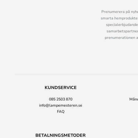
Prenumerera på nyhet
smarta hemprodukter 
specialerbjudande
samarbetspartner
prenumerationen ant
KUNDSERVICE
085 2503 870
Månda
info@lampemesteren.se
FAQ
BETALNINGSMETODER