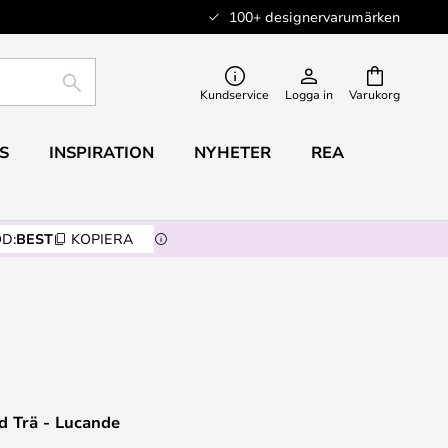
100+ designervarumärken
SÖK
Kundservice
Logga in
Varukorg
S
INSPIRATION
NYHETER
REA
D:
BEST
KOPIERA
nd Trä - Lucande