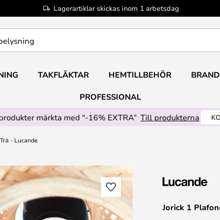
Lagerartiklar skickas inom 1 arbetsdag
NING
TAKFLÄKTAR
HEMTILLBEHÖR
BRAND
PROFESSIONAL
produkter märkta med “-16% EXTRA”
Till produkterna
KO
 Trä - Lucande
Jorick 1 Plafo