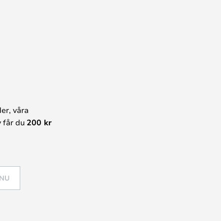
er, våra
 får du
200 kr
 NU