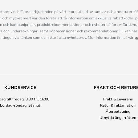
sbrev och få bra erbjudanden på vårt stora utbud av lampor och armaturer, flä
och mycket mer! Var den första att få information om exklusiva rabattkoder, p
n och kampanjpriser, produktrekommendationer och nyheter så fort vi får dem, 
s och undersökningar, samt köprecensioner och rekommendationer Du kan när 
ingen via länken som du hittar i alla nyhetsbrev. Mer information finns i vår
p
KUNDSERVICE
FRAKT OCH RETUR
g till fredag: 8:30 till 16:00
Frakt & Leverans
Lördag-söndag: Stängt
Retur & reklamation
Återbetalning
Utnyttja ångerrätten