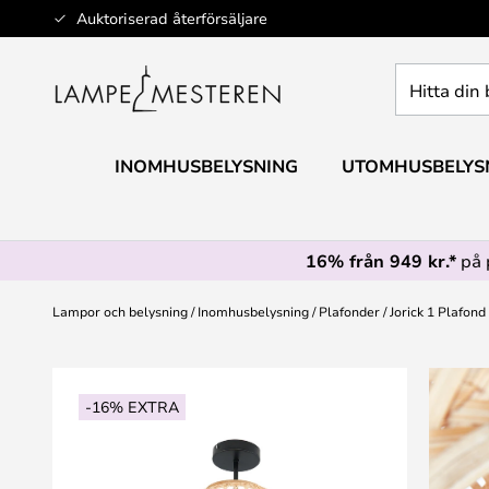
Hoppa
Auktoriserad återförsäljare
till
innehållet
Hitta
din
belysning
INOMHUSBELYSNING
UTOMHUSBELYS
16% från 949 kr.*
på 
Lampor och belysning
Inomhusbelysning
Plafonder
Jorick 1 Plafond
Hoppa
till
-16% EXTRA
slutet
av