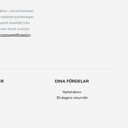
ktar, solcellslampor,
roduktprissänkningar,
samt innehåll från
som helst avsluta
ersonuppgiftspolicy
.
ER
DINA FÖRDELAR
Nyhetsbrev
30 dagars returrätt