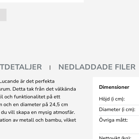
TDETALJER
NEDLADDADE FILER
 Lucande är det perfekta
Dimensioner
gsrum. Detta tak från det välkända
 och funktionalitet på ett
Höjd (i cm):
cm och en diameter på 24,5 cm
Diameter (i cm):
r du vill skapa en mysig atmosfär.
ation av metall och bambu, vilket
Övriga mått:
seende. Den svarta och träfärgade
h värme till din inredning. Jorick
Nettovikt (kg):