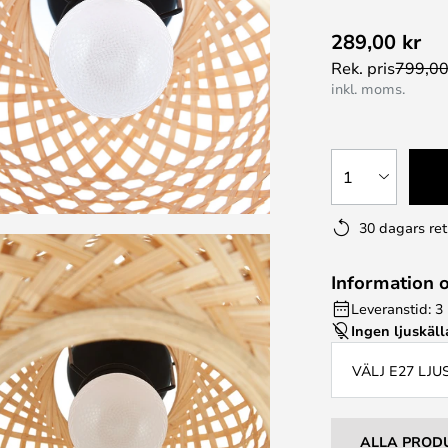
289,00 kr
Rek. pris
799,00
inkl. moms.
1
30 dagars ret
Information 
Leveranstid: 3
Ingen ljuskäll
VÄLJ E27 LJ
ALLA PROD