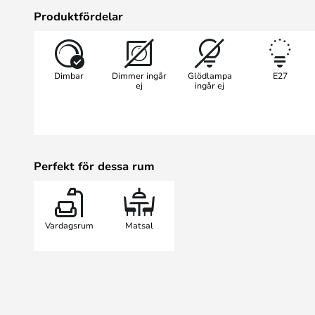
1 är inte bara en ljuskälla utan oc
Produktfördelar
kan förvandla ditt vardagsrum till 
Det här taket är perfekt för dig s
med naturliga material. Det är enk
Dimbar
Dimmer ingår
Glödlampa
E27
garanterat att bli ett samtalsämne
ej
ingår ej
Perfekt för dessa rum
Vardagsrum
Matsal