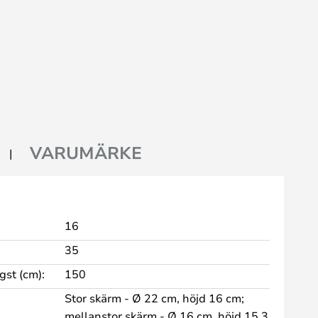
VARUMÄRKE
16
35
st (cm):
150
Stor skärm - Ø 22 cm, höjd 16 cm;
mellanstor skärm - Ø 16 cm, höjd 15,3