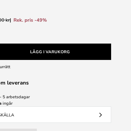
Rek. pris -49%
00 kr
LÄGG I VARUKORG
urrätt
om leverans
 - 5 arbetsdagar
a
ingår
USKÄLLA