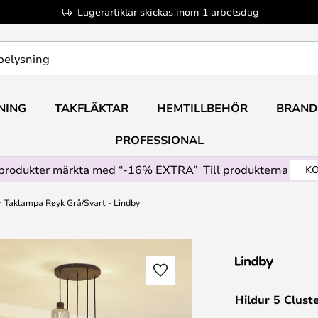
Lagerartiklar skickas inom 1 arbetsdag
NING
TAKFLÄKTAR
HEMTILLBEHÖR
BRAND
PROFESSIONAL
produkter märkta med “-16% EXTRA”
Till produkterna
KO
r Taklampa Røyk Grå/Svart - Lindby
Hildur 5 Clust