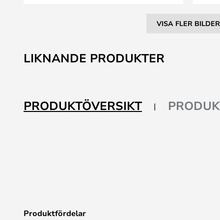
VISA FLER BILDER
Hoppa
till
LIKNANDE PRODUKTER
början
av
bildgalleriet
PRODUKTÖVERSIKT
PRODUK
Produktfördelar