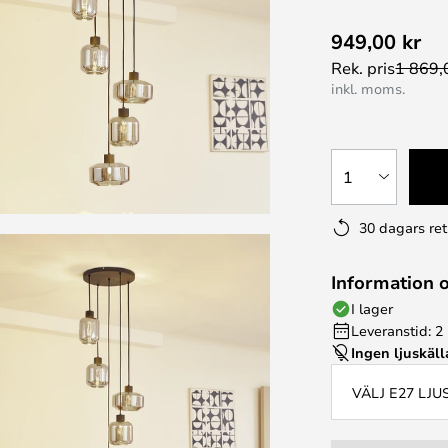
949,00 kr
Rek. pris
1 869,
inkl. moms.
1
30 dagars ret
Information 
I lager
Leveranstid: 2
Ingen ljuskäll
VÄLJ E27 LJ