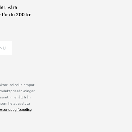
er, våra
 får du
200 kr
 NU
ktar, solcellslampor,
roduktprissänkningar,
samt innehåll från
som helst avsluta
ersonuppgiftspolicy
.