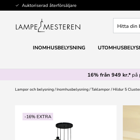
Hoppa
Auktoriserad återförsäljare
till
innehållet
Hitta
din
belysning
INOMHUSBELYSNING
UTOMHUSBELYS
16% från 949 kr.*
på 
Lampor och belysning
Inomhusbelysning
Taklampor
Hildur 5 Cluste
Hoppa
till
-16% EXTRA
slutet
av