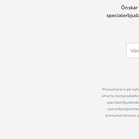
Önskar 
specialerbjud
Prenumerera på nyhet
smarta hemprodukter 
specialerbjudande
samarbetspartner
prenumerationen ant