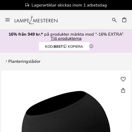
Lagerartiklar skickas inom 1 arbetsdag
Hoppa
till
innehållet
16% från 949 kr.*
på produkter märkta med “-16% EXTRA”
Till produkterna
KOD:
BEST
KOPIERA
Planteringslådor
Hoppa
till
slutet
av
bildgalleriet