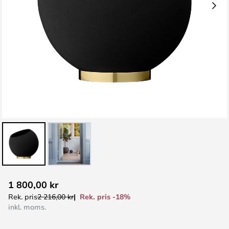
Hoppa
1 800,00 kr
till
Rek. pris -18%
Rek. pris
2 216,00 kr
början
inkl. moms.
av
bildgalleriet