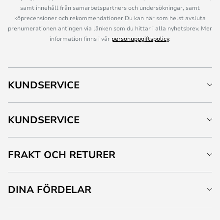
samt innehåll från samarbetspartners och undersökningar, samt
köprecensioner och rekommendationer Du kan när som helst avsluta
prenumerationen antingen via länken som du hittar i alla nyhetsbrev. Mer
information finns i vår
personuppgiftspolicy
.
KUNDSERVICE
KUNDSERVICE
FRAKT OCH RETURER
DINA FÖRDELAR