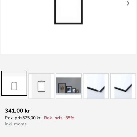
Hoppa
341,00 kr
till
Rek. pris -35%
Rek. pris
525,00 kr
början
inkl. moms.
av
bildgalleriet