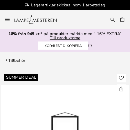
Lagerartiklar skickas inom 1 arbetsdag
Hoppa
till
innehållet
16% från 949 kr.*
på produkter märkta med “-16% EXTRA”
Till produkterna
KOD:
BEST
KOPIERA
Tillbehör
Hoppa
SUMMER DEAL
till
slutet
av
bildgalleriet