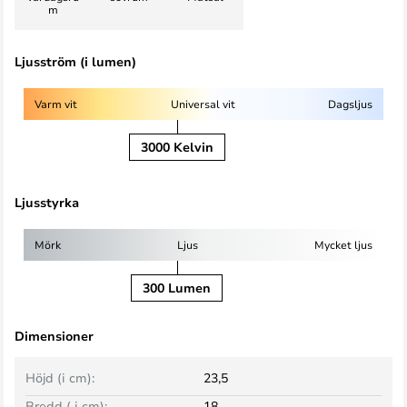
m
Ljusström (i lumen)
Varm vit
Universal vit
Dagsljus
3000 Kelvin
Ljusstyrka
Mörk
Ljus
Mycket ljus
300 Lumen
Dimensioner
Höjd (i cm):
23,5
Bredd ( i cm):
18