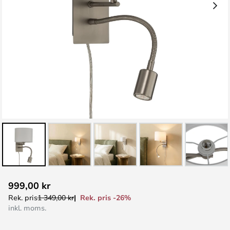
Hoppa
999,00 kr
till
Rek. pris -26%
Rek. pris
1 349,00 kr
början
inkl. moms.
av
bildgalleriet