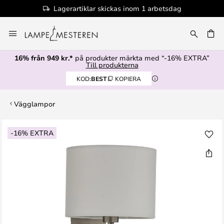
Lagerartiklar skickas inom 1 arbetsdag
Hoppa
till
innehållet
16% från 949 kr.*
på produkter märkta med “-16% EXTRA”
Till produkterna
KOD:
BEST
KOPIERA
Vägglampor
Hoppa
-16% EXTRA
till
slutet
av
bildgalleriet