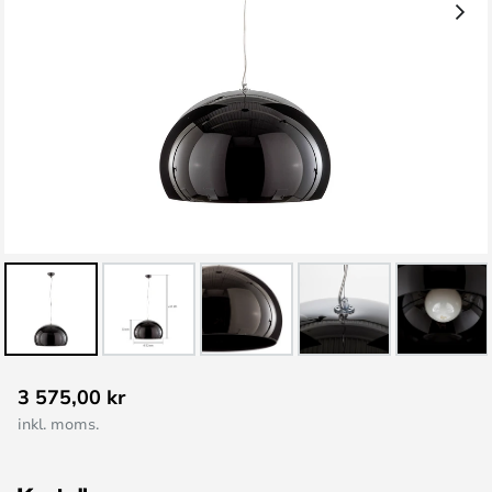
Hoppa
3 575,00 kr
till
inkl. moms.
början
av
bildgalleriet