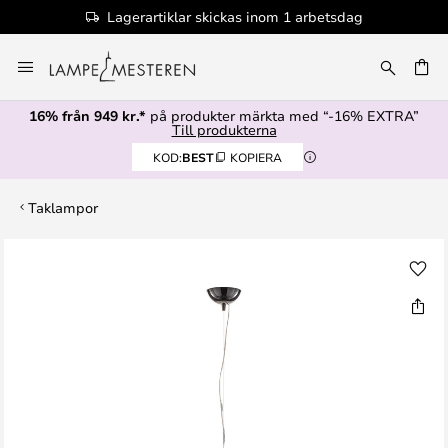
Lagerartiklar skickas inom 1 arbetsdag
Hoppa
till
innehållet
16% från 949 kr.*
på produkter märkta med “-16% EXTRA”
Till produkterna
KOD:
BEST
KOPIERA
Taklampor
Hoppa
till
slutet
av
bildgalleriet