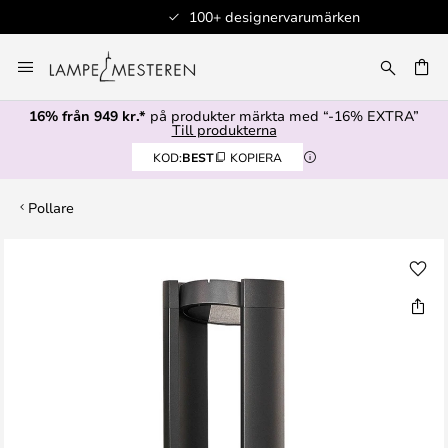
100+ designervarumärken
Hoppa
till
innehållet
16% från 949 kr.*
på produkter märkta med “-16% EXTRA”
Till produkterna
KOD:
BEST
KOPIERA
Pollare
Hoppa
till
slutet
av
bildgalleriet