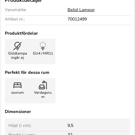
Produktdetaljer
Varumärke
Belid Lampor
Artikel nr.:
70012499
Produktfördelar
Glödlampa
GU4 / MR11
ingår ej
Perfekt för dessa rum
sovrum
Vardagsru
m
Dimensioner
Höjd (i cm):
9,5
Bredd ( i cm):
32