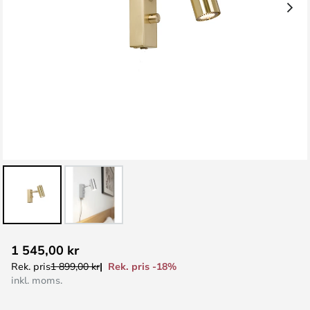
Hoppa
1 545,00 kr
till
Rek. pris -18%
Rek. pris
1 899,00 kr
början
inkl. moms.
av
bildgalleriet