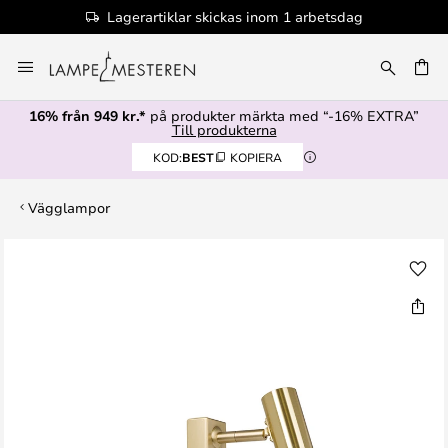
Lagerartiklar skickas inom 1 arbetsdag
Hoppa
till
innehållet
16% från 949 kr.*
på produkter märkta med “-16% EXTRA”
Till produkterna
KOD:
BEST
KOPIERA
Vägglampor
Hoppa
till
slutet
av
bildgalleriet