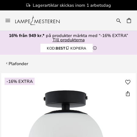
Lagerartiklar skickas inom 1 arbetsdag
Hoppa
till
innehållet
16% från 949 kr.*
på produkter märkta med “-16% EXTRA”
Till produkterna
KOD:
BEST
KOPIERA
Plafonder
Hoppa
-16% EXTRA
till
slutet
av
bildgalleriet