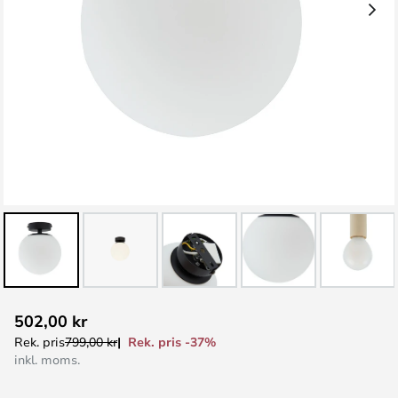
Hoppa
502,00 kr
till
Rek. pris -37%
Rek. pris
799,00 kr
början
inkl. moms.
av
bildgalleriet