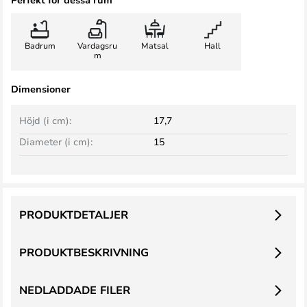
Badrum
Vardagsru
Matsal
Hall
m
Dimensioner
Höjd (i cm):
17,7
Diameter (i cm):
15
PRODUKTDETALJER
PRODUKTBESKRIVNING
NEDLADDADE FILER