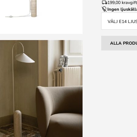
199,00 kr
avgif
Ingen ljuskäll
VÄLJ E14 LJ
ALLA PROD