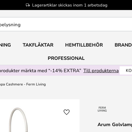
Lagerartiklar skickas inom 1 arbetsdag
NING
TAKFLÄKTAR
HEMTILLBEHÖR
BRAND
PROFESSIONAL
produkter märkta med “-14% EXTRA”
Till produkterna
KO
pa Cashmere - Ferm Living
Arum Golvlamp