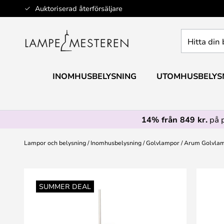
Hoppa
Auktoriserad återförsäljare
till
innehållet
Hitta
din
belysning
INOMHUSBELYSNING
UTOMHUSBELYS
14% från 849 kr.
på 
Lampor och belysning
Inomhusbelysning
Golvlampor
Arum Golvlam
Hoppa
till
SUMMER DEAL
slutet
av