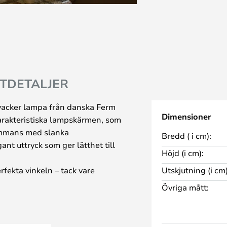
TDETALJER
acker lampa från danska Ferm
Dimensioner
karakteristiska lampskärmen, som
sammans med slanka
Bredd ( i cm):
nt uttryck som ger lätthet till
Höjd (i cm):
rfekta vinkeln – tack vare
Utskjutning (i cm)
ljuset och ger omgivningen ett
Övriga mått:
pan passar i alla inredningar och
äslampa eller som belysning vid