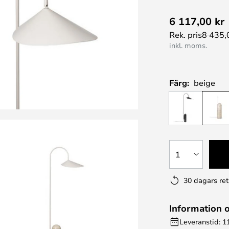
6 117,00 kr
Rek. pris
8 435,
inkl. moms.
Färg:
beige
1
30 dagars ret
Information 
Leveranstid: 1