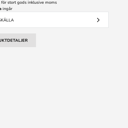
t för stort gods inklusive moms
a
ingår
USKÄLLA
UKTDETALJER