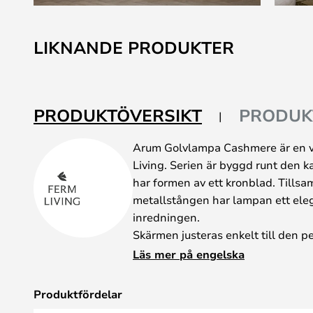
Hoppa
till
LIKNANDE PRODUKTER
början
av
bildgalleriet
PRODUKTÖVERSIKT
PRODUK
Arum Golvlampa Cashmere är en v
Living. Serien är byggd runt den 
har formen av ett kronblad. Till
metallstången har lampan ett elega
inredningen.
Skärmen justeras enkelt till den pe
skärmens ljusa insida reflekteras 
Läs mer på engelska
mjukt och jämnt fördelat ljus. Lam
fungerar perfekt som sänglampa, l
Produktfördelar
skrivbordet.