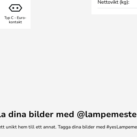
Nettovikt (kg):
 krämfärgad innerskärm, eller i
 hittar både golv, bords och
Typ C - Euro-
kontakt
la dina bilder med @lampemeste
n ett unikt hem till ett annat. Tagga dina bilder med #yesLampem