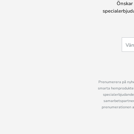
Önskar 
specialerbjud
Prenumerera på nyhet
smarta hemprodukter 
specialerbjudande
samarbetspartner
prenumerationen ant