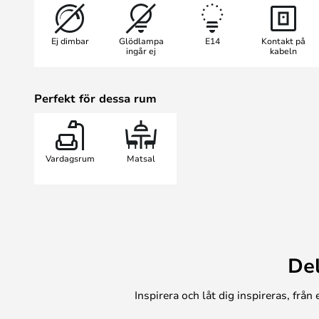
Välj mellan en Arum i svart med en
beige med vit innerskärm –, där du
Ej dimbar
Glödlampa
E14
Kontakt på
vägglampa.
ingår ej
kabeln
Perfekt för dessa rum
Vardagsrum
Matsal
De
Inspirera och låt dig inspireras, frå