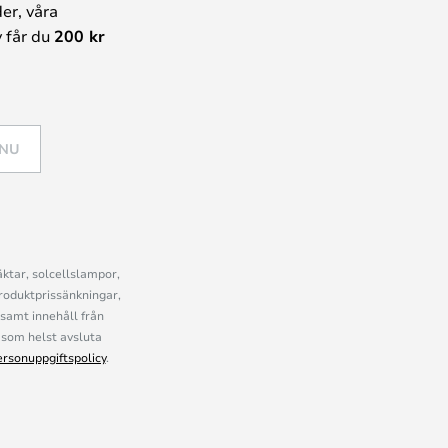
er, våra
 får du
200 kr
 NU
ktar, solcellslampor,
roduktprissänkningar,
samt innehåll från
som helst avsluta
ersonuppgiftspolicy
.