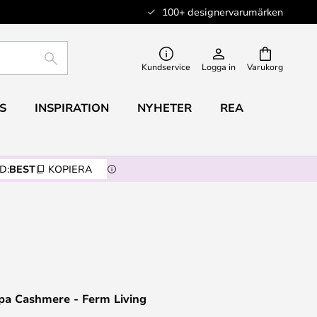
100+ designervarumärken
SÖK
Kundservice
Logga in
Varukorg
S
INSPIRATION
NYHETER
REA
D:
BEST
KOPIERA
a Cashmere - Ferm Living