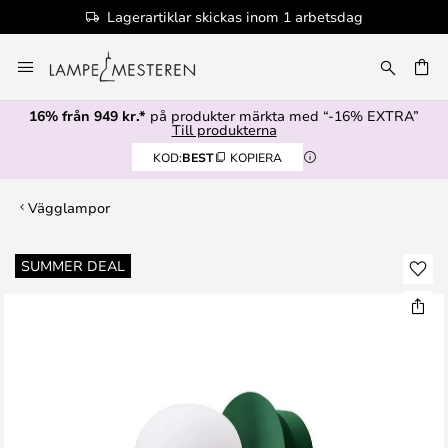
Lagerartiklar skickas inom 1 arbetsdag
Hoppa
till
innehållet
16% från 949 kr.*
på produkter märkta med “-16% EXTRA”
Till produkterna
KOD:
BEST
KOPIERA
Vägglampor
Hoppa
SUMMER DEAL
till
slutet
av
bildgalleriet