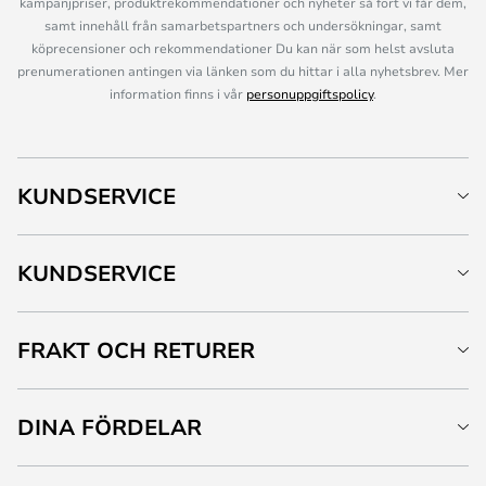
kampanjpriser, produktrekommendationer och nyheter så fort vi får dem,
samt innehåll från samarbetspartners och undersökningar, samt
köprecensioner och rekommendationer Du kan när som helst avsluta
prenumerationen antingen via länken som du hittar i alla nyhetsbrev. Mer
information finns i vår
personuppgiftspolicy
.
KUNDSERVICE
KUNDSERVICE
FRAKT OCH RETURER
DINA FÖRDELAR