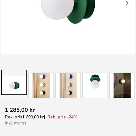
Hoppa
1 285,00 kr
till
Rek. pris -24%
Rek. pris
1 699,00 kr
början
inkl. moms.
av
bildgalleriet