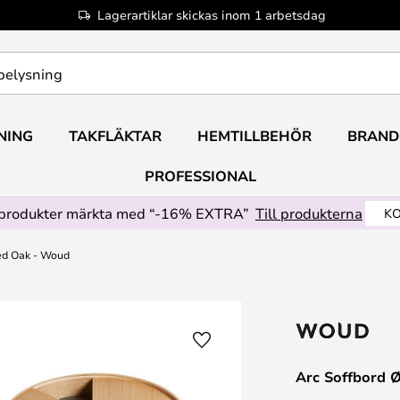
Lagerartiklar skickas inom 1 arbetsdag
NING
TAKFLÄKTAR
HEMTILLBEHÖR
BRAND
PROFESSIONAL
produkter märkta med “-16% EXTRA”
Till produkterna
KO
ed Oak - Woud
Arc Soffbord 