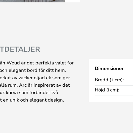
TDETALJER
ån Woud är det perfekta valet för
Dimensioner
 och elegant bord för ditt hem.
verkat av vacker oljad ek som ger
Bredd ( i cm):
lla rum. Arc är inspirerat av det
Höjd (i cm):
k kurva som förbinder två
det en unik och elegant design.
halvcirkeln kan du enkelt växla
 grafiskt uttryck som avslöjar det
nd det för att visa upp dina
t för att förvara vardagens