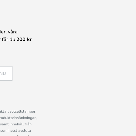
er, våra
 får du
200 kr
 NU
ktar, solcellslampor,
roduktprissänkningar,
samt innehåll från
som helst avsluta