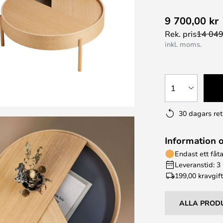
9 700,00 kr
Rek. pris
14 049
inkl. moms.
1
30 dagars ret
Information 
Endast ett fåta
Leveranstid: 3
199,00 kr
avgif
ALLA PROD