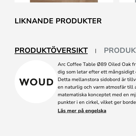
Hoppa
till
LIKNANDE PRODUKTER
början
av
bildgalleriet
PRODUKTÖVERSIKT
PRODUK
Arc Coffee Table Ø89 Oiled Oak fr
dig som letar efter ett mångsidigt
Detta mellanstora sidobord är till
en naturlig och varm atmosfär till a
matematiska konceptet med en mju
punkter i en cirkel, vilket ger bor
Med en enkel vridning av den övre 
Läs mer på engelska
mellan en praktisk bordsyta och ett
integrerade förvaringsfacket. Anvä
favoritföremål eller håll det stäng