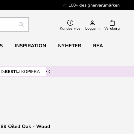
100+ designervarumärken
SÖK
Kundservice
Logga in
Varukorg
S
INSPIRATION
NYHETER
REA
D:
BEST
KOPIERA
Ø89 Oiled Oak - Woud