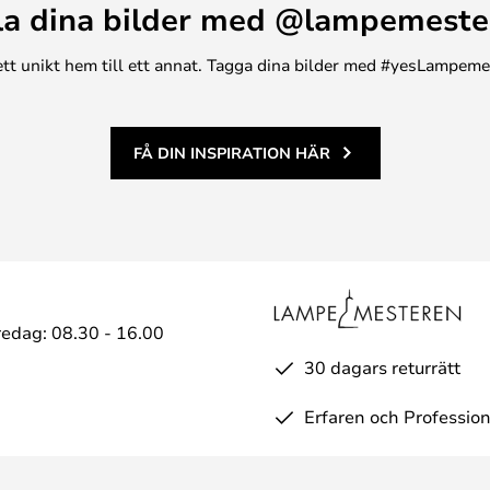
la dina bilder med @lampemeste
nte bara ett funktionellt tillskott
tt konstnärligt element som
n ett unikt hem till ett annat. Tagga dina bilder med #yesLampem
er.
FÅ DIN INSPIRATION HÄR
edag: 08.30 - 16.00
30 dagars returrätt
Erfaren och Profession