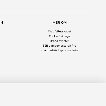
EN
MER OM
#Yes fellesskabet
Cookie Settings
Brand nyheter
B2B Lampemesteren Pro
marknadsföringssamarbete
00,00 kr
LÄGG I VARUKORG
14 049,00 kr