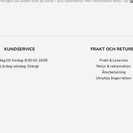
ingen via länken som du hittar i alla nyhetsbrev. Mer information finns i vår
p
KUNDSERVICE
FRAKT OCH RETUR
g till fredag: 8:30 till 16:00
Frakt & Leverans
Lördag-söndag: Stängt
Retur & reklamation
Återbetalning
Utnyttja ångerrätten