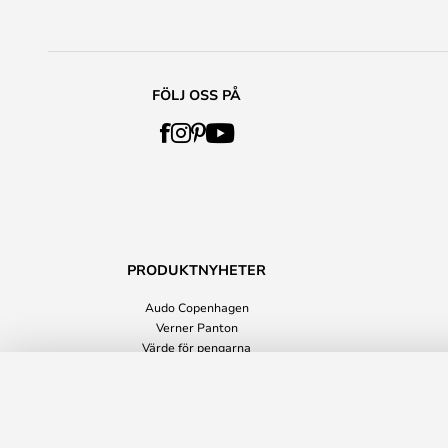
FÖLJ OSS PÅ
PRODUKTNYHETER
Audo Copenhagen
Verner Panton
Värde för pengarna
Hemtillbehör
Arc Soffbord Ø89 Oiled Oak - Woud
Alle produktnyheder
Leveranstid: 3 - 6 arbetsdagar