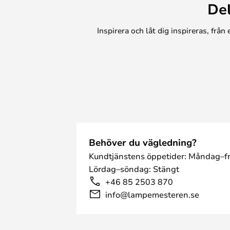
De
nödvändigheter. Det här bordet är i
till ditt vardagsrum, utan också e
Inspirera och låt dig inspireras, frå
kommer att imponera på dina gäst
Behöver du vägledning?
Kundtjänstens öppetider: Måndag–fr
Lördag–söndag: Stängt
+46 85 2503 870
info@lampemesteren.se