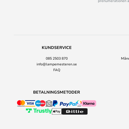
prenumerationen ant
KUNDSERVICE
085 2503 870
Månda
info@lampemesteren.se
FAQ
BETALNINGSMETODER