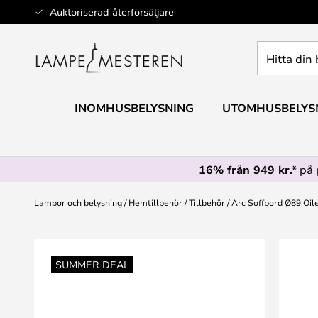
Hoppa
Auktoriserad återförsäljare
till
innehållet
Hitta
din
belysning
INOMHUSBELYSNING
UTOMHUSBELYS
16% från 949 kr.*
på 
Lampor och belysning
Hemtillbehör
Tillbehör
Arc Soffbord Ø89 Oil
Hoppa
till
SUMMER DEAL
slutet
av