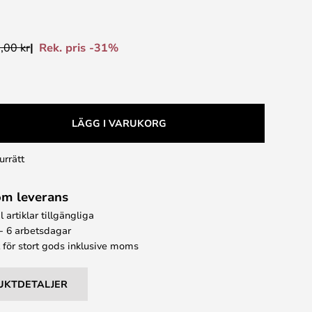
Rek. pris -31%
,00 kr
LÄGG I VARUKORG
urrätt
om leverans
l artiklar tillgängliga
 - 6 arbetsdagar
t för stort gods inklusive moms
UKTDETALJER