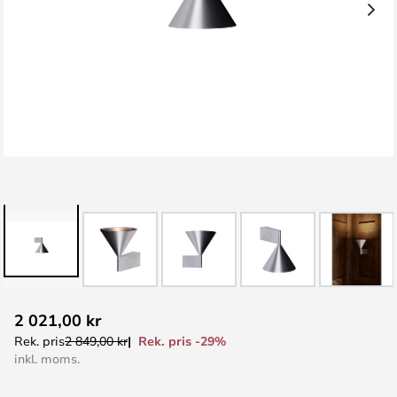
Hoppa
2 021,00 kr
till
Rek. pris -29%
Rek. pris
2 849,00 kr
början
inkl. moms.
av
bildgalleriet