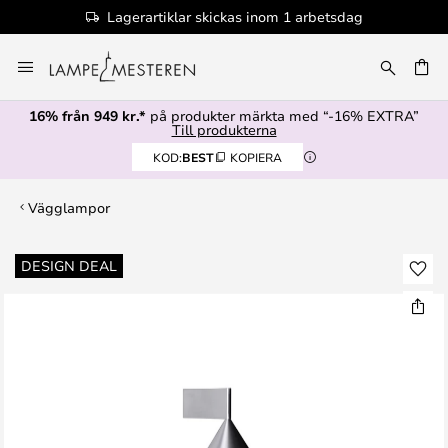
Lagerartiklar skickas inom 1 arbetsdag
Hoppa
till
innehållet
16% från 949 kr.*
på produkter märkta med “-16% EXTRA”
Till produkterna
KOD:
BEST
KOPIERA
Vägglampor
Hoppa
DESIGN DEAL
till
slutet
av
bildgalleriet