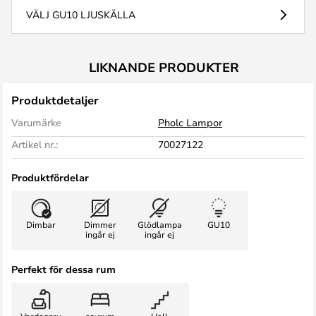
VÄLJ GU10 LJUSKÄLLA
LIKNANDE PRODUKTER
Produktdetaljer
Varumärke
Pholc Lampor
Artikel nr.:
70027122
Produktfördelar
Dimbar
Dimmer
Glödlampa
GU10
ingår ej
ingår ej
Perfekt för dessa rum
Vardagsru
sovrum
Hall